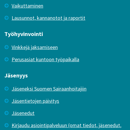
Vaikuttaminen
Lausunnot, kannanotot ja raportit
Työhyvinvointi
Vinkkejä jaksamiseen
Perusasiat kuntoon työpaikalla
Jäsenyys
Jäseneksi Suomen Sairaanhoitajiin
Jäsentietojen päivitys
Jäsenedut
Kirjaudu asiointipalveluun (omat tiedot, jäsenedut,