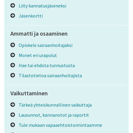
Liity kannatusjäseneksi
Jäsenkortti
Ammatti ja osaaminen
Opiskele sairaanhoitajaksi
Monet eri urapolut
Hae tai ehdota tunnustusta
Tilastotietoa sairaanhoitajista
Vaikuttaminen
Tärkeä yhteiskunnallinen vaikuttaja
Lausunnot, kannanotot ja raportit
Tule mukaan vapaaehtoistoimintaamme