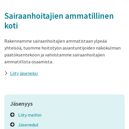
Sairaanhoitajien ammatillinen
koti
Rakennamme sairaanhoitajien ammatistaan ylpeää
yhteisöä, tuomme hoitotyön asiantuntijoiden näkökulman
päätöksentekoon ja vahvistamme sairaanhoitajien
ammatillista osaamista.
Liity jäseneksi
Jäsenyys
Liity meihin
Jäsenedut