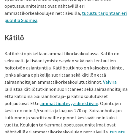
opetussuunnitelmat ovat nähtävillä eri
ammattikorkeakoulujen nettisivuilla,
tutustu tarjontaan eri
puolilla Suomea
.
Kätilö
Kätilöksi opiskellaan ammattikorkeakoulussa. Kätilö on
seksuaali- ja lisääntymisterveyden sekä naistentautien
hoitotyön asiantuntija. Kätilötutkinto on kaksoistutkinto,
jonka aikana opiskelija suorittaa sekä kätilön että
sairaanhoitajan ammattikorkeakoulututkinnot.
Valvira
laillistaa kätilötutkinnon suorittaneet sekä sairaanhoitajina
että kätilöinä. Sairaanhoitaja- ja kätilökoulutukset
pohjautuvat EU:n
ammattipätevyysdirektiiviin
. Opintojen
kesto on noin 4,5 vuotta ja laajuus 270 op. Sairaanhoitajan
tutkinnon jo suorittaneille opinnot kestävät noin kaksi
vuotta. Koulujen tarkemmat opetussuunnitelmat ovat
nähtävillä eri ammattikorkeakoulujen nettisivuilla,
tutustu