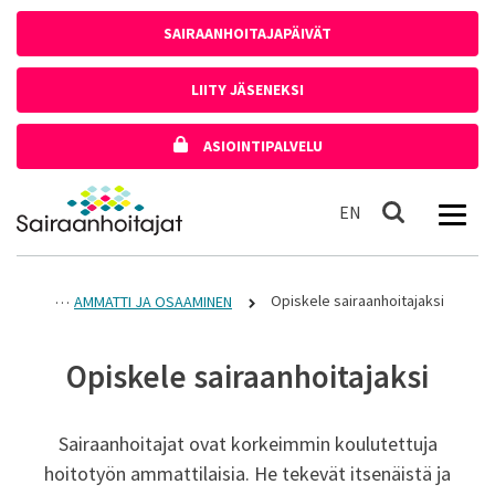
Siirry sisältöön
SAIRAANHOITAJAPÄIVÄT
LIITY JÄSENEKSI
ASIOINTIPALVELU
Etusivulle
In English
EN
Haku
Opiskele sairaanhoitajaksi
AMMATTI JA OSAAMINEN
Opiskele sairaanhoitajaksi
Sairaanhoitajat ovat korkeimmin koulutettuja
hoitotyön ammattilaisia. He tekevät itsenäistä ja