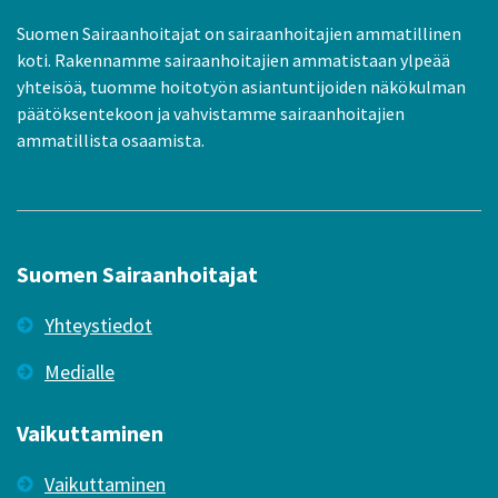
Suomen Sairaanhoitajat on sairaanhoitajien ammatillinen
koti. Rakennamme sairaanhoitajien ammatistaan ylpeää
yhteisöä, tuomme hoitotyön asiantuntijoiden näkökulman
päätöksentekoon ja vahvistamme sairaanhoitajien
ammatillista osaamista.
Suomen Sairaanhoitajat
Yhteystiedot
Medialle
Vaikuttaminen
Vaikuttaminen