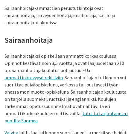
Sairaanhoitaja-ammattien perustutkintoja ovat
sairaanhoitaja, terveydenhoitaja, ensihoitaja, kätilö ja
sairaanhoitaja-diakonissa.
Sairaanhoitaja
Sairaanhoitajaksi opiskellaan ammattikorkeakoulussa.
Opinnot kestävät noin 3,5 vuotta ja ovat laajuudeltaan 210
op. Sairaanhoitajakoulutus pohjautuu EU:n
ammattipätevyysdirektiiviin
. Sairaanhoitajan tutkinnon voi
suorittaa päiväopiskeluna, verkossa tai joustavasti työn
ohessa monimuoto-opiskeluna. Sairaanhoitajan koulutusta
on tarjolla suomeksi, ruotsiksi ja englanniksi. Koulujen
tarkemmat opetussuunnitelmat ovat nähtävillä eri
ammattikorkeakoulujen nettisivuilla,
tutustu tarjontaan eri
puolilla Suomea
.
Valvira
laillistaa tutkinnon suorittaneet ja merkitsee heidät