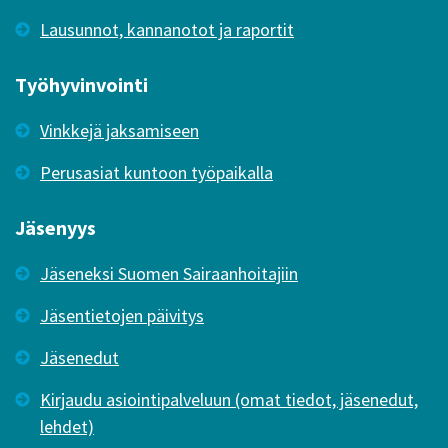
Lausunnot, kannanotot ja raportit
Työhyvinvointi
Vinkkejä jaksamiseen
Perusasiat kuntoon työpaikalla
Jäsenyys
Jäseneksi Suomen Sairaanhoitajiin
Jäsentietojen päivitys
Jäsenedut
Kirjaudu asiointipalveluun (omat tiedot, jäsenedut,
lehdet)