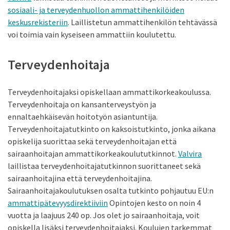
sosiaali- ja terveydenhuollon ammattihenkilöiden
keskusrekisteriin
. Laillistetun ammattihenkilön tehtävässä
voi toimia vain kyseiseen ammattiin koulutettu.
Terveydenhoitaja
Terveydenhoitajaksi opiskellaan ammattikorkeakoulussa.
Terveydenhoitaja on kansanterveystyön ja
ennaltaehkäisevän hoitotyön asiantuntija.
Terveydenhoitajatutkinto on kaksoistutkinto, jonka aikana
opiskelija suorittaa sekä terveydenhoitajan että
sairaanhoitajan ammattikorkeakoulututkinnot.
Valvira
laillistaa terveydenhoitajatutkinnon suorittaneet sekä
sairaanhoitajina että terveydenhoitajina.
Sairaanhoitajakoulutuksen osalta tutkinto pohjautuu EU:n
ammattipätevyysdirektiiviin
Opintojen kesto on noin 4
vuotta ja laajuus 240 op. Jos olet jo sairaanhoitaja, voit
opiskella lisäksi terveydenhoitajaksi. Koulujen tarkemmat