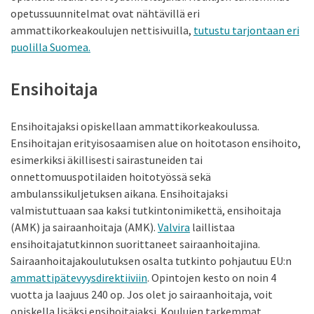
opetussuunnitelmat ovat nähtävillä eri
ammattikorkeakoulujen nettisivuilla,
tutustu tarjontaan eri
puolilla Suomea
.
Ensihoitaja
Ensihoitajaksi opiskellaan ammattikorkeakoulussa.
Ensihoitajan erityisosaamisen alue on hoitotason ensihoito,
esimerkiksi äkillisesti sairastuneiden tai
onnettomuuspotilaiden hoitotyössä sekä
ambulanssikuljetuksen aikana. Ensihoitajaksi
valmistuttuaan saa kaksi tutkintonimikettä, ensihoitaja
(AMK) ja sairaanhoitaja (AMK).
Valvira
laillistaa
ensihoitajatutkinnon suorittaneet sairaanhoitajina.
Sairaanhoitajakoulutuksen osalta tutkinto pohjautuu EU:n
ammattipätevyysdirektiiviin
. Opintojen kesto on noin 4
vuotta ja laajuus 240 op. Jos olet jo sairaanhoitaja, voit
opiskella lisäksi ensihoitajaksi. Koulujen tarkemmat