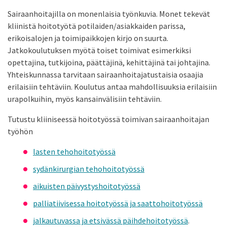
Sairaanhoitajilla on monenlaisia työnkuvia. Monet tekevät
kliinistä hoitotyötä potilaiden/asiakkaiden parissa,
erikoisalojen ja toimipaikkojen kirjo on suurta.
Jatkokoulutuksen myötä toiset toimivat esimerkiksi
opettajina, tutkijoina, päättäjinä, kehittäjinä tai johtajina.
Yhteiskunnassa tarvitaan sairaanhoitajatustaisia osaajia
erilaisiin tehtäviin. Koulutus antaa mahdollisuuksia erilaisiin
urapolkuihin, myös kansainvälisiin tehtäviin.
Tutustu kliiniseessä hoitotyössä toimivan sairaanhoitajan
työhön
lasten tehohoitotyössä
sydänkirurgian tehohoitotyössä
aikuisten päivystyshoitotyössä
palliatiivisessa hoitotyössä ja saattohoitotyössä
jalkautuvassa ja etsivässä päihdehoitotyössä
.