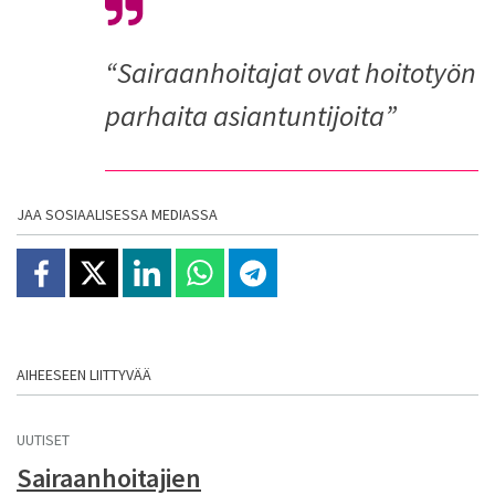
“Sairaanhoitajat ovat hoitotyön
parhaita asiantuntijoita”
JAA SOSIAALISESSA MEDIASSA
Jaa Facebookissa
Jaa X:ssä
Jaa Linkedinissä
Jaa Whatsappissa
Jaa Telegramissa
AIHEESEEN LIITTYVÄÄ
UUTISET
Sairaanhoitajien