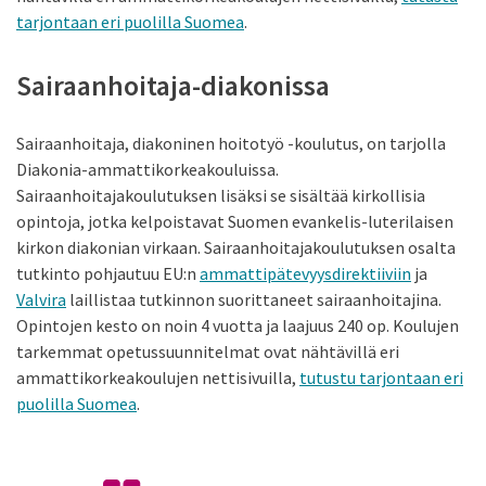
tarjontaan eri puolilla Suomea
.
Sairaanhoitaja-diakonissa
Sairaanhoitaja, diakoninen hoitotyö -koulutus, on tarjolla
Diakonia-ammattikorkeakouluissa.
Sairaanhoitajakoulutuksen lisäksi se sisältää kirkollisia
opintoja, jotka kelpoistavat Suomen evankelis-luterilaisen
kirkon diakonian virkaan. Sairaanhoitajakoulutuksen osalta
tutkinto pohjautuu EU:n
ammattipätevyysdirektiiviin
ja
Valvira
laillistaa tutkinnon suorittaneet sairaanhoitajina.
Opintojen kesto on noin 4 vuotta ja laajuus 240 op. Koulujen
tarkemmat opetussuunnitelmat ovat nähtävillä eri
ammattikorkeakoulujen nettisivuilla,
tutustu tarjontaan eri
puolilla Suomea
.