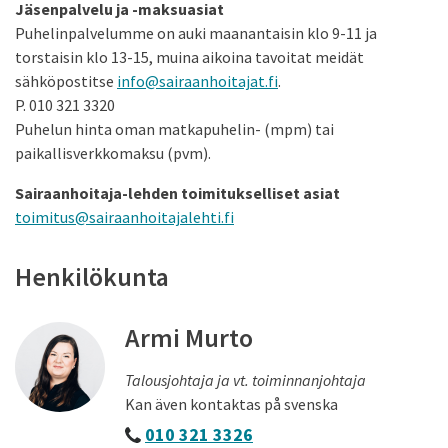
Jäsenpalvelu ja -maksuasiat
Puhelinpalvelumme on auki maanantaisin klo 9-11 ja
torstaisin klo 13-15, muina aikoina tavoitat meidät
sähköpostitse
info@sairaanhoitajat.fi
.
P. 010 321 3320
Puhelun hinta oman matkapuhelin- (mpm) tai
paikallisverkkomaksu (pvm).
Sairaanhoitaja-lehden toimitukselliset asiat
toimitus@sairaanhoitajalehti.fi
Henkilökunta
Armi Murto
Talousjohtaja ja vt. toiminnanjohtaja
Kan även kontaktas på svenska
010 321 3326