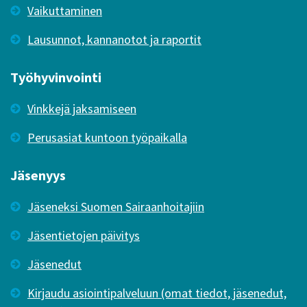
Vaikuttaminen
Lausunnot, kannanotot ja raportit
Työhyvinvointi
Vinkkejä jaksamiseen
Perusasiat kuntoon työpaikalla
Jäsenyys
Jäseneksi Suomen Sairaanhoitajiin
Jäsentietojen päivitys
Jäsenedut
Kirjaudu asiointipalveluun (omat tiedot, jäsenedut,