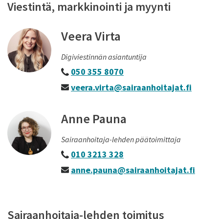
Viestintä, markkinointi ja myynti
Veera Virta
Digiviestinnän asiantuntija
050 355 8070
veera.virta@sairaanhoitajat.fi
Anne Pauna
Sairaanhoitaja-lehden päätoimittaja
010 3213 328
anne.pauna@sairaanhoitajat.fi
Sairaanhoitaja-lehden toimitus