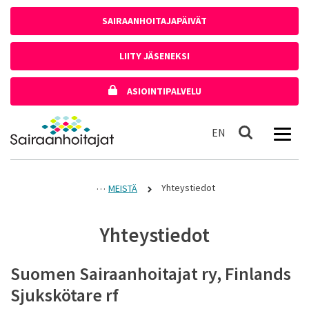
Siirry sisältöön
SAIRAANHOITAJAPÄIVÄT
LIITY JÄSENEKSI
ASIOINTIPALVELU
Etusivulle
In English
EN
Haku
Yhteystiedot
MEISTÄ
Yhteystiedot
Suomen Sairaanhoitajat ry, Finlands
Sjukskötare rf