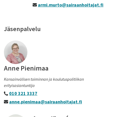
armi.murto@sairaanhoitajat.fi
Jäsenpalvelu
Anne Pienimaa
Kansainvälisen toiminnan ja koulutuspolitiikan
erityisasiantuntija
010 321 3337
anne.pienimaa@sairaanhoitajat.fi