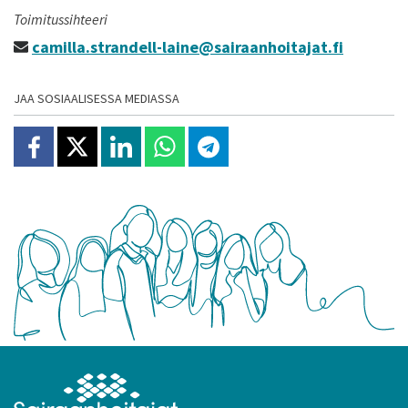
Toimitussihteeri
camilla.strandell-laine@sairaanhoitajat.fi
JAA SOSIAALISESSA MEDIASSA
Jaa Facebookissa
Jaa X:ssä
Jaa Linkedinissä
Jaa Whatsappissa
Jaa Telegramissa