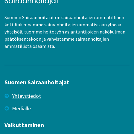
Suomen Sairaanhoitajat on sairaanhoitajien ammatillinen
koti. Rakennamme sairaanhoitajien ammatistaan ylpeää
yhteisöä, tuomme hoitotyön asiantuntijoiden näkökulman
päätöksentekoon ja vahvistamme sairaanhoitajien
ammatillista osaamista.
Suomen Sairaanhoitajat
Yhteystiedot
Medialle
Vaikuttaminen