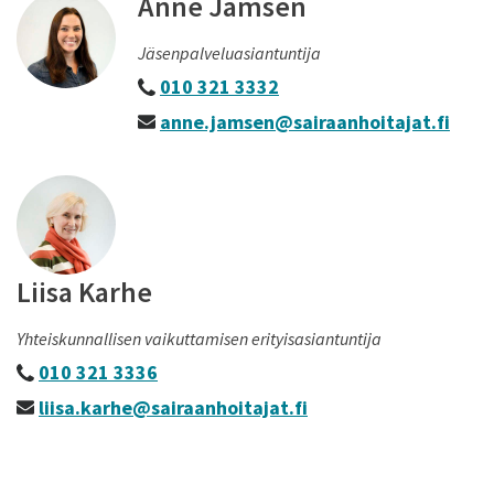
Anne Jämsén
Jäsenpalveluasiantuntija
010 321 3332
anne.jamsen@sairaanhoitajat.fi
Liisa Karhe
Yhteiskunnallisen vaikuttamisen erityisasiantuntija
010 321 3336
liisa.karhe@sairaanhoitajat.fi