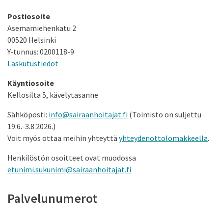
Postiosoite
Asemamiehenkatu 2
00520 Helsinki
Y-tunnus: 0200118-9
Laskutustiedot
Käyntiosoite
Kellosilta 5, kävelytasanne
Sähköposti:
info@sairaanhoitajat.fi
(Toimisto on suljettu
19.6.-3.8.2026.)
Voit myös ottaa meihin yhteyttä
yhteydenottolomakkeella
.
Henkilöstön osoitteet ovat muodossa
etunimi.sukunimi@sairaanhoitajat.fi
Palvelunumerot