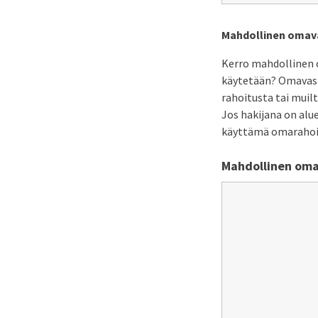
Mahdollinen omav
Kerro mahdollinen 
käytetään? Omavastu
rahoitusta tai muil
Jos hakijana on alu
käyttämä omarahoi
Mahdollinen om