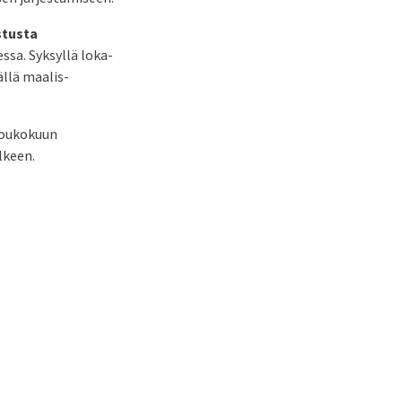
stusta
ssa. Syksyllä loka-
llä maalis-
toukokuun
lkeen.