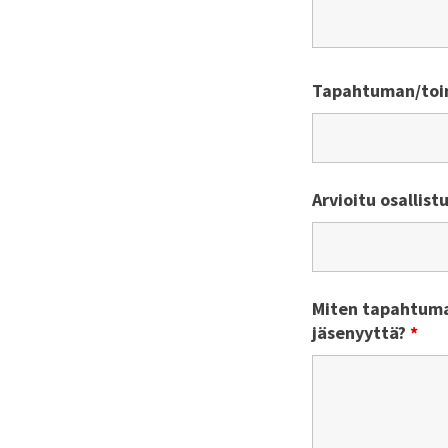
Tapahtuman/toi
Arvioitu osallis
Miten tapahtuma
jäsenyyttä?
*