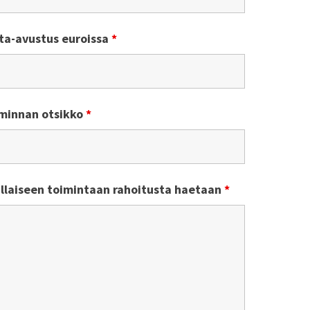
ta-avustus euroissa
*
minnan otsikko
*
illaiseen toimintaan rahoitusta haetaan
*