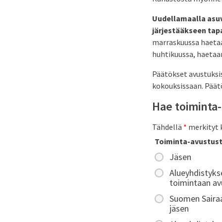
Uudellamaalla asuv
järjestääkseen tap
marraskuussa haetaa
huhtikuussa, haetaan
Päätökset avustuksi
kokouksissaan. Päät
Hae toiminta
Tähdellä
*
merkityt k
Toiminta-avustus
Jäsen
Alueyhdistykse
toimintaan av
Suomen Sairaa
jäsen