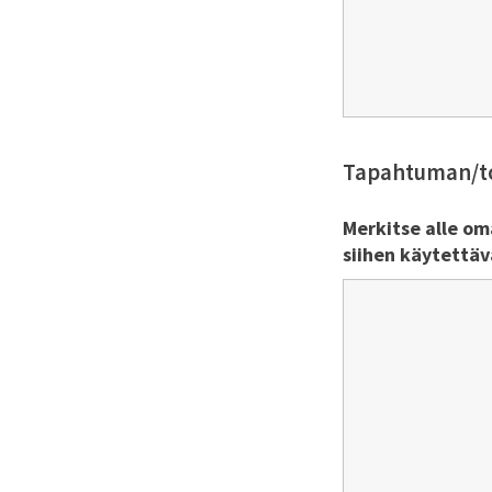
Tapahtuman/to
Merkitse alle oma
siihen käytettäv