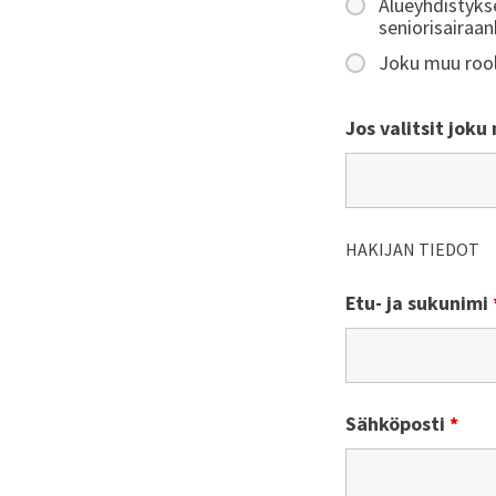
Alueyhdistyks
seniorisairaanh
Joku muu rool
Jos valitsit joku
HAKIJAN TIEDOT
Etu- ja sukunimi
Sähköposti
*