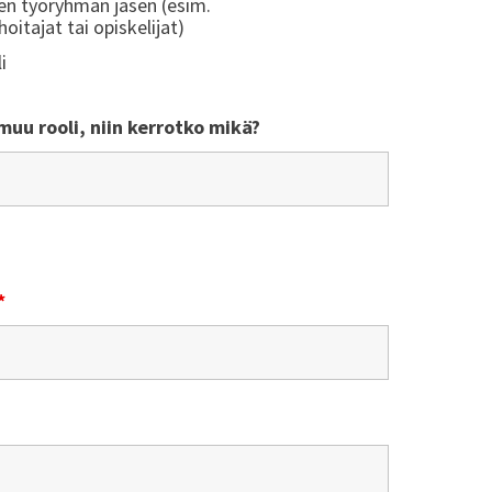
en työryhmän jäsen (esim.
oitajat tai opiskelijat)
i
 muu rooli, niin kerrotko mikä?
*