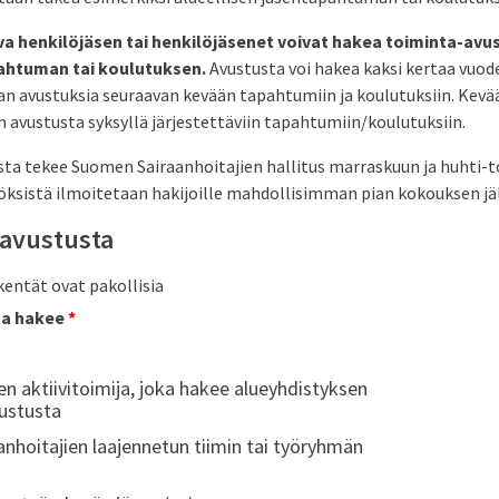
a henkilöjäsen tai henkilöjäsenet voivat hakea toiminta-avu
ahtuman tai koulutuksen.
Avustusta voi hakea kaksi kertaa vuode
n avustuksia seuraavan kevään tapahtumiin ja koulutuksiin. Kevää
 avustusta syksyllä järjestettäviin tapahtumiin/koulutuksiin.
sta tekee Suomen Sairaanhoitajien hallitus marraskuun ja huhti-
öksistä ilmoitetaan hakijoille mahdollisimman pian kokouksen jä
-avustusta
entät ovat pakollisia
ta hakee
*
n aktiivitoimija, joka hakee alueyhdistyksen
ustusta
nhoitajien laajennetun tiimin tai työryhmän