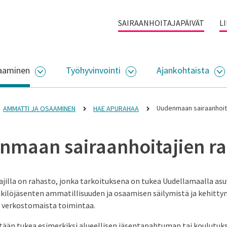
SAIRAANHOITAJAPÄIVÄT
L
aaminen
Työhyvinvointi
Ajankohtaista
ALIKKO
AVAA ALASIVUJEN VALIKKO
AVAA ALASIVUJEN VALI
A
Uudenmaan sairaanhoit
AMMATTI JA OSAAMINEN
HAE APURAHAA
nmaan sairaanhoitajien ra
jilla on rahasto, jonka tarkoituksena on tukea Uudellamaalla as
kilöjäsenten ammatillisuuden ja osaamisen säilymistä ja kehitty
ä verkostomaista toimintaa.
än tukea esimerkiksi alueellisen jäsentapahtuman tai koulutuks