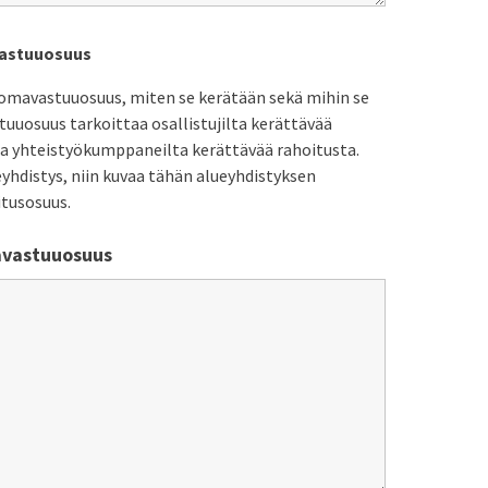
astuuosuus
omavastuuosuus, miten se kerätään sekä mihin se
uosuus tarkoittaa osallistujilta kerättävää
ta yhteistyökumppaneilta kerättävää rahoitusta.
eyhdistys, niin kuvaa tähän alueyhdistyksen
tusosuus.
avastuuosuus