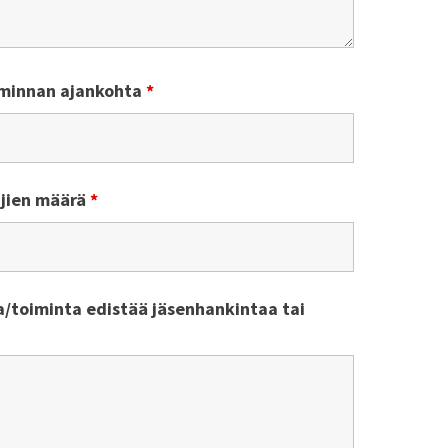
minnan ajankohta
*
tujien määrä
*
/toiminta edistää jäsenhankintaa tai