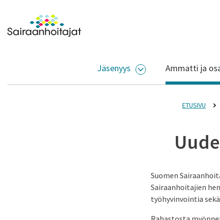
Siirry sisältöön
Etusivulle
Jäsenyys
Ammatti ja os
AVAA ALASIVUJEN V
ETUSIVU
Uude
Suomen Sairaanhoita
Sairaanhoitajien hen
työhyvinvointia sek
Rahastosta myönnetä