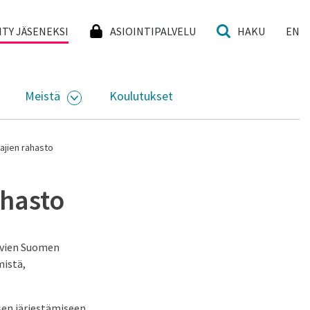
I
IITY JÄSENEKSI
ASIOINTIPALVELU
HAKU
EN
Meistä
Koulutukset
KKO
VAA ALASIVUJEN VALIKKO
AVAA ALASIVUJEN VALIKKO
ajien rahasto
hasto
uvien Suomen
mistä,
en järjestämiseen.