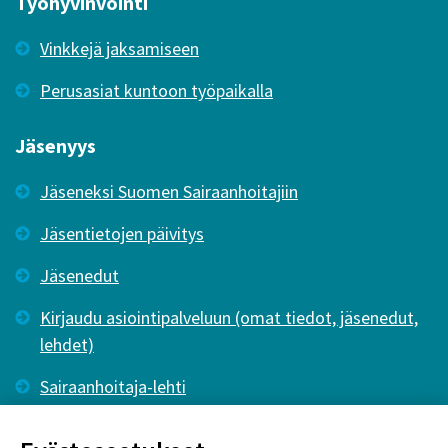
Työhyvinvointi
Vinkkejä jaksamiseen
Perusasiat kuntoon työpaikalla
Jäsenyys
Jäseneksi Suomen Sairaanhoitajiin
Jäsentietojen päivitys
Jäsenedut
Kirjaudu asiointipalveluun (omat tiedot, jäsenedut,
lehdet)
Sairaanhoitaja-lehti
Tutkiva Hoitotyö -lehti