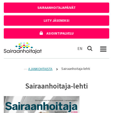
Siirry sisältöön
SAIRAANHOITAJAPÄIVÄT
LIITY JÄSENEKSI
ASIOINTIPALVELU
Etusivulle
In English
EN
Haku
Sairaanhoitaja-lehti
AJANKOHTAISTA
Sairaanhoitaja-lehti