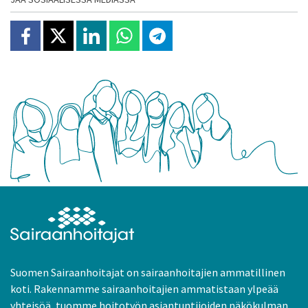
Jaa Facebookissa
Jaa X:ssä
Jaa Linkedinissä
Jaa Whatsappissa
Jaa Telegramissa
Suomen Sairaanhoitajat on sairaanhoitajien ammatillinen
koti. Rakennamme sairaanhoitajien ammatistaan ylpeää
yhteisöä, tuomme hoitotyön asiantuntijoiden näkökulman