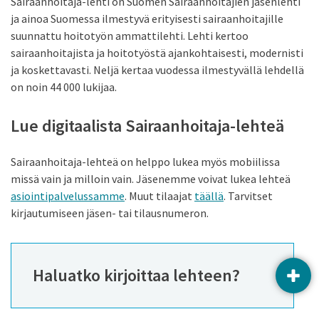
Sairaanhoitaja-lehti on Suomen Sairaanhoitajien jäsenlehti
ja ainoa Suomessa ilmestyvä erityisesti sairaanhoitajille
suunnattu hoitotyön ammattilehti. Lehti kertoo
sairaanhoitajista ja hoitotyöstä ajankohtaisesti, modernisti
ja koskettavasti. Neljä kertaa vuodessa ilmestyvällä lehdellä
on noin 44 000 lukijaa.
Lue digitaalista Sairaanhoitaja-lehteä
Sairaanhoitaja-lehteä on helppo lukea myös mobiilissa
missä vain ja milloin vain. Jäsenemme voivat lukea lehteä
asiointipalvelussamme
. Muut tilaajat
täällä
. Tarvitset
kirjautumiseen jäsen- tai tilausnumeron.
Haluatko kirjoittaa lehteen?
AVAA