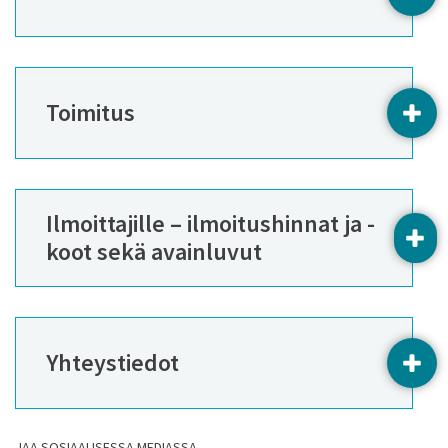
Toimitus
AVAA
Ilmoittajille – ilmoitushinnat ja -
AVA
koot sekä avainluvut
Yhteystiedot
AVAA
JAA SOSIAALISESSA MEDIASSA