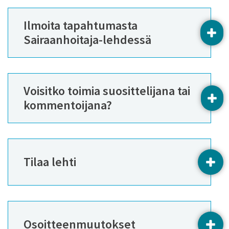
Ilmoita tapahtumasta
AVA
Sairaanhoitaja-lehdessä
Voisitko toimia suosittelijana tai
AVA
kommentoijana?
Tilaa lehti
AVAA
Osoitteenmuutokset
AVAA