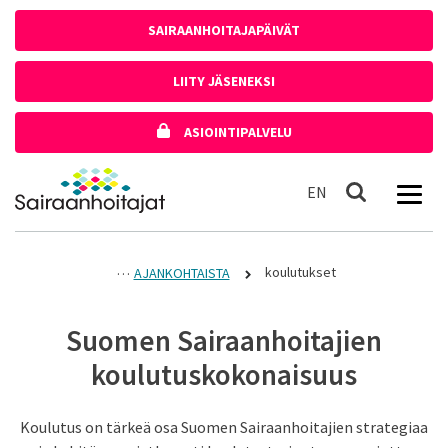
Siirry sisältöön
SAIRAANHOITAJAPÄIVÄT
LIITY JÄSENEKSI
ASIOINTIPALVELU
Etusivulle
In English
EN
Haku
koulutukset
AJANKOHTAISTA
Suomen Sairaanhoitajien
koulutuskokonaisuus
Koulutus on tärkeä osa Suomen Sairaanhoitajien strategiaa