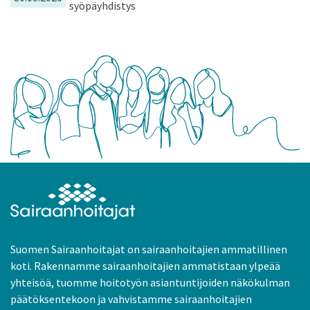
syöpäyhdistys
Suomen Sairaanhoitajat on sairaanhoitajien ammatillinen
koti. Rakennamme sairaanhoitajien ammatistaan ylpeää
yhteisöä, tuomme hoitotyön asiantuntijoiden näkökulman
päätöksentekoon ja vahvistamme sairaanhoitajien