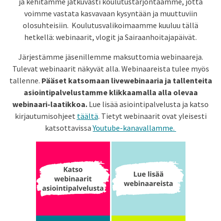
ja kehitämme jatkuvasti koulutustarjontaamme, jotta
voimme vastata kasvavaan kysyntään ja muuttuviin
olosuhteisiin. Koulutusvalikoimaamme kuuluu tällä
hetkellä: webinaarit, vlogit ja Sairaanhoitajapäivät.
Järjestämme jäsenillemme maksuttomia webinaareja.
Tulevat webinaarit näkyvät alla. Webinaareista tulee myös
tallenne.
Pääset katsomaan livewebinaaria ja tallenteita
asiointipalvelustamme klikkaamalla alla olevaa
webinaari-laatikkoa.
Lue lisää asiointipalvelusta ja katso
kirjautumisohjeet
täältä
.
Tietyt webinaarit ovat yleisesti
katsottavissa
Youtube-kanavallamme.