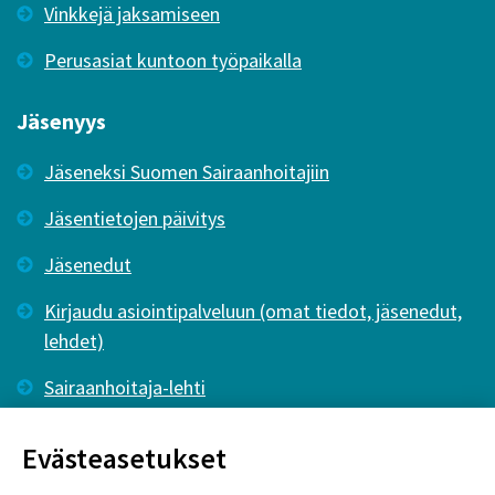
Vinkkejä jaksamiseen
Perusasiat kuntoon työpaikalla
Jäsenyys
Jäseneksi Suomen Sairaanhoitajiin
Jäsentietojen päivitys
Jäsenedut
Kirjaudu asiointipalveluun (omat tiedot, jäsenedut,
lehdet)
Sairaanhoitaja-lehti
Tutkiva Hoitotyö -lehti
Evästeasetukset