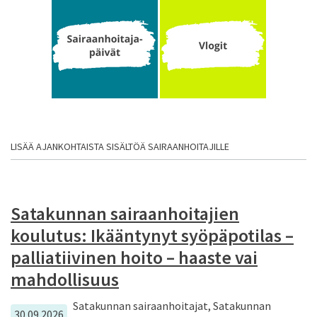
LISÄÄ AJANKOHTAISTA SISÄLTÖÄ SAIRAANHOITAJILLE
Satakunnan sairaanhoitajien
koulutus: Ikääntynyt syöpäpotilas –
palliatiivinen hoito – haaste vai
mahdollisuus
Satakunnan sairaanhoitajat, Satakunnan
30.09.2026