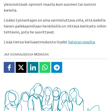
yleissivistävät opinnot muulla kuin suomen tai ruotsin
kielellä.
Lisäksi työnantajan on aina varmistuttava siitä, että kaikilla
hänen palkkaamillaan henkilöillä on riittävä kielitaito niihin
tehtäviin, joita he suorittavat.
Lisää tietoa kielivaatimuksista löydät
Valviran sivuilta
.
JAA SOSIAALISESSA MEDIASSA
Jaa Facebookissa
Jaa X:ssä
Jaa Linkedinissä
Jaa Whatsappissa
Jaa Telegramissa