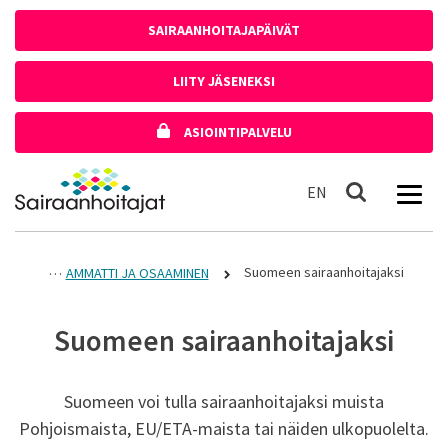
Siirry sisältöön
SAIRAANHOITAJAPÄIVÄT
LIITY JÄSENEKSI
ASIOINTIPALVELU
Etusivulle
In English
EN
Haku
Suomeen sairaanhoitajaksi
AMMATTI JA OSAAMINEN
Suomeen sairaanhoitajaksi
Suomeen voi tulla sairaanhoitajaksi muista
Pohjoismaista, EU/ETA-maista tai näiden ulkopuolelta.