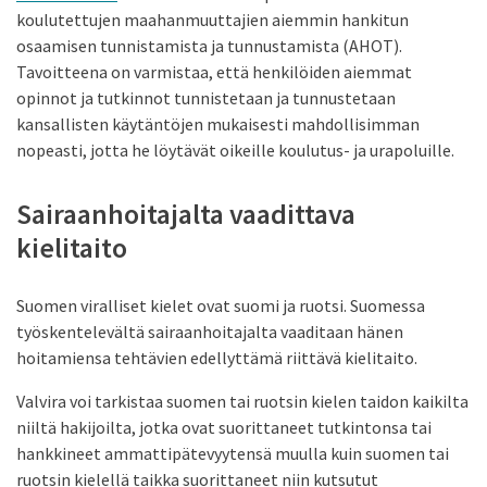
koulutettujen maahanmuuttajien aiemmin hankitun
osaamisen tunnistamista ja tunnustamista (AHOT).
Tavoitteena on varmistaa, että henkilöiden aiemmat
opinnot ja tutkinnot tunnistetaan ja tunnustetaan
kansallisten käytäntöjen mukaisesti mahdollisimman
nopeasti, jotta he löytävät oikeille koulutus- ja urapoluille.
Sairaanhoitajalta vaadittava
kielitaito
Suomen viralliset kielet ovat suomi ja ruotsi. Suomessa
työskentelevältä sairaanhoitajalta vaaditaan hänen
hoitamiensa tehtävien edellyttämä riittävä kielitaito.
Valvira voi tarkistaa suomen tai ruotsin kielen taidon kaikilta
niiltä hakijoilta, jotka ovat suorittaneet tutkintonsa tai
hankkineet ammattipätevyytensä muulla kuin suomen tai
ruotsin kielellä taikka suorittaneet niin kutsutut