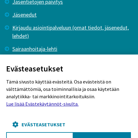
Jäsentietojen päivitys
Jäsenedut
Kirjaudu asiointipalveluun (omat tiedot, jäsenedut,
lehdet)
Sairaanhoitaja-lehti
Tutkiva Hoitotyö -lehti
Evästeasetukset
Tämä sivusto käyttää evästeitä. Osa evästeistä on
välttämättömiä, osa toiminnallisia ja osaa käytetään
analytiikka- tai markkinointitarkoituksiin.
Lue lisää Evästekäytännöt-sivulta.
Rekisteriseloste
Tietosuojaseloste
Evästekäytännöt
EVÄSTEASETUKSET