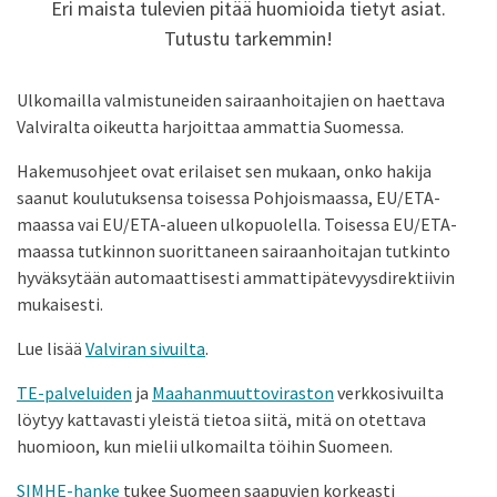
Eri maista tulevien pitää huomioida tietyt asiat.
Tutustu tarkemmin!
Ulkomailla valmistuneiden sairaanhoitajien on haettava
Valviralta oikeutta harjoittaa ammattia Suomessa.
Hakemusohjeet ovat erilaiset sen mukaan, onko hakija
saanut koulutuksensa toisessa Pohjoismaassa, EU/ETA-
maassa vai EU/ETA-alueen ulkopuolella. Toisessa EU/ETA-
maassa tutkinnon suorittaneen sairaanhoitajan tutkinto
hyväksytään automaattisesti ammattipätevyysdirektiivin
mukaisesti.
Lue lisää
Valviran sivuilta
.
TE-palveluiden
ja
Maahanmuuttoviraston
verkkosivuilta
löytyy kattavasti yleistä tietoa siitä, mitä on otettava
huomioon, kun mielii ulkomailta töihin Suomeen.
SIMHE-hanke
tukee Suomeen saapuvien korkeasti