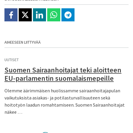
Jaa Facebookissa
Jaa X:ssä
Jaa Linkedinissä
Jaa Whatsappissa
Jaa Telegramissa
AIHEESEEN LIITTYVÄÄ
UUTISET
Suomen Sairaanhoitajat teki aloitteen
EU-parlamentin suomalaismepeille
Olemme äärimmäisen huolissamme sairaanhoitajapulan
vaikutuksista asiakas- ja potilasturvallisuuteen sekä
hoitotyön laadun romahtamiseen. Suomen Sairaanhoitajat
näkee …