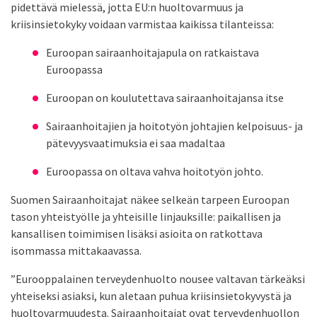
pidettävä mielessä, jotta EU:n huoltovarmuus ja
kriisinsietokyky voidaan varmistaa kaikissa tilanteissa:
Euroopan sairaanhoitajapula on ratkaistava
Euroopassa
Euroopan on koulutettava sairaanhoitajansa itse
Sairaanhoitajien ja hoitotyön johtajien kelpoisuus- ja
pätevyysvaatimuksia ei saa madaltaa
Euroopassa on oltava vahva hoitotyön johto.
Suomen Sairaanhoitajat näkee selkeän tarpeen Euroopan
tason yhteistyölle ja yhteisille linjauksille: paikallisen ja
kansallisen toimimisen lisäksi asioita on ratkottava
isommassa mittakaavassa.
”Eurooppalainen terveydenhuolto nousee valtavan tärkeäksi
yhteiseksi asiaksi, kun aletaan puhua kriisinsietokyvystä ja
huoltovarmuudesta. Sairaanhoitajat ovat terveydenhuollon