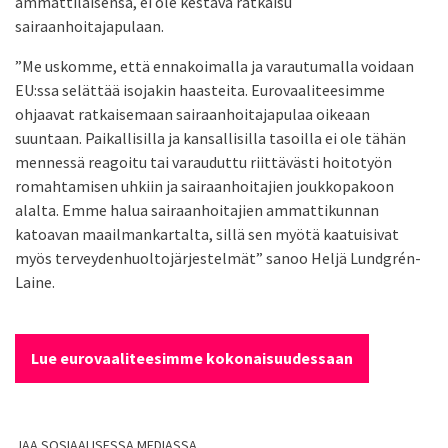
ammattilaisensa, ei ole kestävä ratkaisu
sairaanhoitajapulaan.
”Me uskomme, että ennakoimalla ja varautumalla voidaan
EU:ssa selättää isojakin haasteita. Eurovaaliteesimme
ohjaavat ratkaisemaan sairaanhoitajapulaa oikeaan
suuntaan. Paikallisilla ja kansallisilla tasoilla ei ole tähän
mennessä reagoitu tai varauduttu riittävästi hoitotyön
romahtamisen uhkiin ja sairaanhoitajien joukkopakoon
alalta. Emme halua sairaanhoitajien ammattikunnan
katoavan maailmankartalta, sillä sen myötä kaatuisivat
myös terveydenhuoltojärjestelmät” sanoo Heljä Lundgrén-
Laine.
Lue eurovaaliteesimme kokonaisuudessaan
JAA SOSIAALISESSA MEDIASSA