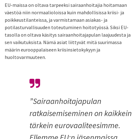
EU-maissa on oltava tarpeeksi sairaanhoitajia hoitamaan
väestöä niin normaalioloissa kuin mahdollisissa kriisi- ja
poikkeustilanteissa, ja varmistamaan asiakas- ja
potilasturvallisuuden toteutuminen hoitotyössä. Siksi EU-
tasolla on oltava käsitys sairaanhoitajapulan laajuudesta ja
sen vaikutuksista. Nämä asiat liittyvät mitä suurimassa
määrin eurooppalaiseen kriisinsietokykyyn ja
huoltovarmuuteen.
”Sairaanhoitajapulan
ratkaisemiseminen on kaikkein
tärkein eurovaaliteesimme.
Ellemme EU:n jäsenmaissa