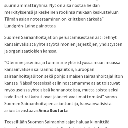
suurin ammattiryhmä. Nyt on aika nostaa heidän
merkityksensä ja keskeinen roolinsa mukaan keskusteluun.
Tämän asian noteeraaminen on kriittisen tärkeää”
Lundgrén-Laine painottaa.
Suomen Sairaanhoitajat on perustamisestaan asti tehnyt
kansainvälisistä yhteistyötä monien järjestöjen, yhdistysten
ja organisaatioiden kanssa.
”Olemme jäseninä ja toimimme yhteistyössä muun muassa
kansainvälisen sairaanhoitajaliiton, Euroopan
sairaanhoitajaliiton sekä pohjoismaisen sairaanhoitajaliiton
kanssa. Näissä teeseissä esiin nostamamme asiat toistuvat
myös useissa yhteisissä kannanotoissa, mutta toistaiseksi
todelliset ratkaisut ovat jääneet vaatimattomiksi” sanoo
Suomen Sairaanhoitajien asiantuntija, kansainvälisistä
asioista vastaava
Anna Suutarla
.
Teeseillään Suomen Sairaanhoitajat haluaa kiinnittää