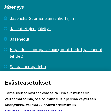
Jäsenyys
Jäseneksi Suomen Sairaanhoitajiin
Jäsentietojen päivitys
Jäsenedut
Kirjaudu asiointipalveluun (omat tiedot, jäsenedut,
lehdet)
Sairaanhoitaja-lehti
Tutkiva Hoitotyö -lehti
Evästeasetukset
Tämä sivusto käyttää evästeitä. Osa evästeistä on
välttämättömiä, osa toiminnallisia ja osaa käytetään
analytiikka- tai markkinointitarkoituksiin.
Lue lisää Evästekäytännöt-sivulta.