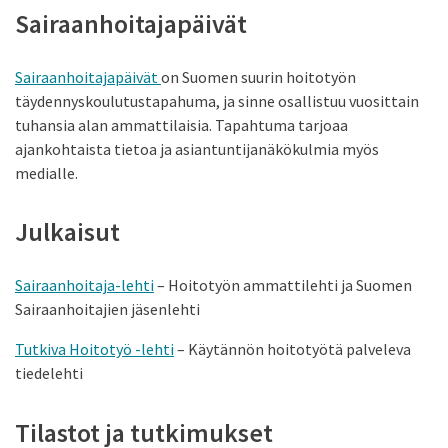
Sairaanhoitajapäivät
Sairaanhoitajapäivät
on Suomen suurin hoitotyön
täydennyskoulutustapahuma, ja sinne osallistuu vuosittain
tuhansia alan ammattilaisia. Tapahtuma tarjoaa
ajankohtaista tietoa ja asiantuntijanäkökulmia myös
medialle.
Julkaisut
Sairaanhoitaja-lehti
– Hoitotyön ammattilehti ja Suomen
Sairaanhoitajien jäsenlehti
Tutkiva Hoitotyö -lehti
– Käytännön hoitotyötä palveleva
tiedelehti
Tilastot ja tutkimukset