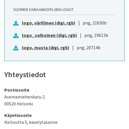
SUOMEN SAIRAANHOITAJIEN LOGOT
logo, värillinen (digi, rgb)
|
png
, 21630b
logo_valkoinen (digi, rgb)
|
png
, 19613b
logo, musta (digi, rgb)
|
png
, 20714b
Yhteystiedot
Postiosoite
Asemamiehenkatu 2
00520 Helsinki
Käyntiosoite
Kellosilta 5, kävelytasanne