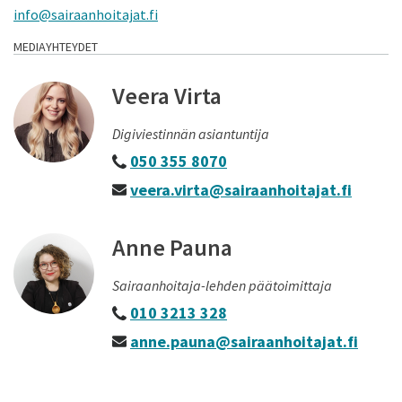
info@sairaanhoitajat.fi
MEDIAYHTEYDET
Veera Virta
Digiviestinnän asiantuntija
050 355 8070
veera.virta@sairaanhoitajat.fi
Anne Pauna
Sairaanhoitaja-lehden päätoimittaja
010 3213 328
anne.pauna@sairaanhoitajat.fi