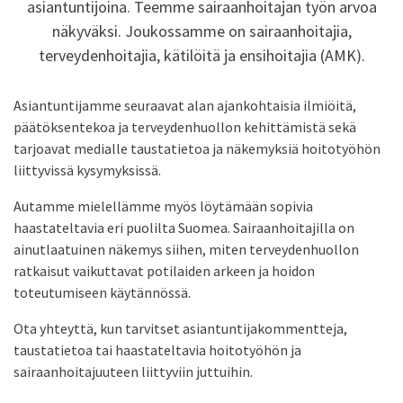
asiantuntijoina. Teemme sairaanhoitajan työn arvoa
näkyväksi. Joukossamme on sairaanhoitajia,
terveydenhoitajia, kätilöitä ja ensihoitajia (AMK).
Asiantuntijamme seuraavat alan ajankohtaisia ilmiöitä,
päätöksentekoa ja terveydenhuollon kehittämistä sekä
tarjoavat medialle taustatietoa ja näkemyksiä hoitotyöhön
liittyvissä kysymyksissä.
Autamme mielellämme myös löytämään sopivia
haastateltavia eri puolilta Suomea. Sairaanhoitajilla on
ainutlaatuinen näkemys siihen, miten terveydenhuollon
ratkaisut vaikuttavat potilaiden arkeen ja hoidon
toteutumiseen käytännössä.
Ota yhteyttä, kun tarvitset asiantuntijakommentteja,
taustatietoa tai haastateltavia hoitotyöhön ja
sairaanhoitajuuteen liittyviin juttuihin.