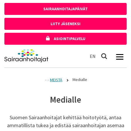
Siirry sisältöön
SAIRAANHOITAJAPÄIVÄT
LIITY JÄSENEKSI
ASIOINTIPALVELU
Etusivulle
In English
EN
Haku
Medialle
MEISTÄ
Medialle
Suomen Sairaanhoitajat kehittää hoitotyötä, antaa
ammatillista tukea ja edistää sairaanhoitajan asemaa