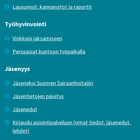
Lausunnot, kannanotot ja raportit
Työhyvinvointi
Vinkkejä jaksamiseen
Perusasiat kuntoon työpaikalla
Jäsenyys
Jäseneksi Suomen Sairaanhoitajiin
Jäsentietojen päivitys
Jäsenedut
Kirjaudu asiointipalveluun (omat tiedot, jäsenedut,
lehdet)