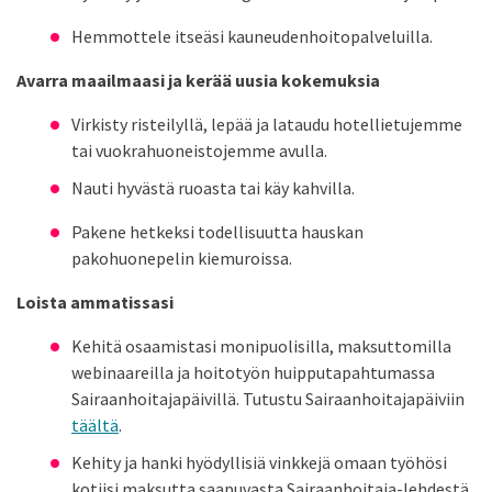
Hemmottele itseäsi kauneudenhoitopalveluilla.
Avarra maailmaasi ja kerää uusia kokemuksia
Virkisty risteilyllä, lepää ja lataudu hotellietujemme
tai vuokrahuoneistojemme avulla.
Nauti hyvästä ruoasta tai käy kahvilla.
Pakene hetkeksi todellisuutta hauskan
pakohuonepelin kiemuroissa.
Loista ammatissasi
Kehitä osaamistasi monipuolisilla, maksuttomilla
webinaareilla ja hoitotyön huipputapahtumassa
Sairaanhoitajapäivillä. Tutustu Sairaanhoitajapäiviin
täältä
.
Kehity ja hanki hyödyllisiä vinkkejä omaan työhösi
kotiisi maksutta saapuvasta Sairaanhoitaja-lehdestä