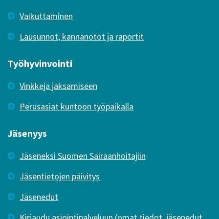
Vaikuttaminen
Lausunnot, kannanotot ja raportit
Työhyvinvointi
Vinkkejä jaksamiseen
Perusasiat kuntoon työpaikalla
Jäsenyys
Jäseneksi Suomen Sairaanhoitajiin
Jäsentietojen päivitys
Jäsenedut
Kirjaudu asiointipalveluun (omat tiedot, jäsenedut,