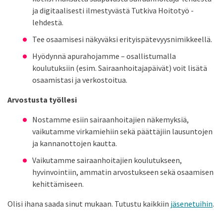
ja digitaalisesti ilmestyvästä Tutkiva Hoitotyö -
lehdestä.
Tee osaamisesi näkyväksi erityispätevyysnimikkeellä.
Hyödynnä apurahojamme – osallistumalla
koulutuksiin (esim. Sairaanhoitajapäivät) voit lisätä
osaamistasi ja verkostoitua.
Arvostusta työllesi
Nostamme esiin sairaanhoitajien näkemyksiä,
vaikutamme virkamiehiin sekä päättäjiin lausuntojen
ja kannanottojen kautta.
Vaikutamme sairaanhoitajien koulutukseen,
hyvinvointiin, ammatin arvostukseen sekä osaamisen
kehittämiseen.
Olisi ihana saada sinut mukaan. Tutustu kaikkiin
jäsenetuihin
.