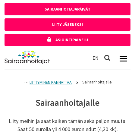
Siirry sisältöön
SAIRAANHOITAJAPÄIVÄT
LIITY JÄSENEKSI
ASIOINTIPALVELU
Etusivulle
In English
EN
Haku
Sairaanhoitajalle
LIITTYMINEN KANNATTAA
Sairaanhoitajalle
Liity meihin ja saat kaiken tämän sekä paljon muuta.
Saat 50 eurolla yli 4 000 euron edut (4,20 kk).