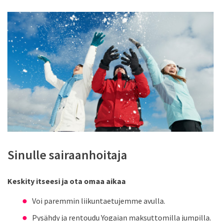
Sinulle sairaanhoitaja
Keskity itseesi ja ota omaa aikaa
Voi paremmin liikuntaetujemme avulla.
Pysähdy ja rentoudu Yogaian maksuttomilla jumpilla.