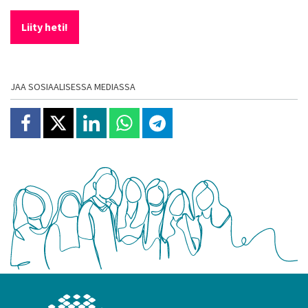
Liity heti!
JAA SOSIAALISESSA MEDIASSA
Jaa Facebookissa
Jaa X:ssä
Jaa Linkedinissä
Jaa Whatsappissa
Jaa Telegramissa