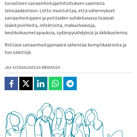
turvallisen sairaanhoitajamitoituksen saamista
lainsäädäntöön. Liitto muistuttaa, että vähennykset
sairaanhoitajaien ja potilaiden suhdeluvussa lisäävät
lääkitysvirheitä, infektioita, makuuhaavoja,
keuhkokuumetapauksia, sydänpysähdyksiä ja äkkikuolemia.
Riittävä sairaanhoitajamäärä vähentää komplikaatioita ja
tuo säästöjä.
JAA SOSIAALISESSA MEDIASSA
Jaa Facebookissa
Jaa X:ssä
Jaa Linkedinissä
Jaa Whatsappissa
Jaa Telegramissa