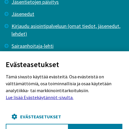
Jäsentietojen päivitys
Jäsenedut
Kirjaudu asiointipalveluun (omat tiedot, jäsenedut,
lehdet)
Sairaanhoitaja-lehti
Tutkiva Hoitotyö -lehti
Evästeasetukset
Tämä sivusto käyttää evästeitä. Osa evästeistä on
välttämättömiä, osa toiminnallisia ja osaa käytetään
analytiikka- tai markkinointitarkoituksiin.
Lue lisää Evästekäytännöt-sivulta.
Rekisteriseloste
Tietosuojaseloste
Evästekäytännöt
EVÄSTEASETUKSET