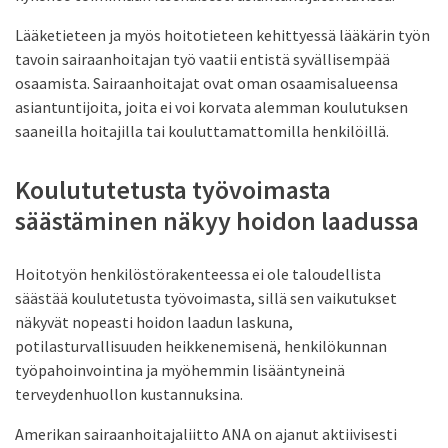
Lääketieteen ja myös hoitotieteen kehittyessä lääkärin työn
tavoin sairaanhoitajan työ vaatii entistä syvällisempää
osaamista. Sairaanhoitajat ovat oman osaamisalueensa
asiantuntijoita, joita ei voi korvata alemman koulutuksen
saaneilla hoitajilla tai kouluttamattomilla henkilöillä.
Koulututetusta työvoimasta
säästäminen näkyy hoidon laadussa
Hoitotyön henkilöstörakenteessa ei ole taloudellista
säästää koulutetusta työvoimasta, sillä sen vaikutukset
näkyvät nopeasti hoidon laadun laskuna,
potilasturvallisuuden heikkenemisenä, henkilökunnan
työpahoinvointina ja myöhemmin lisääntyneinä
terveydenhuollon kustannuksina.
Amerikan sairaanhoitajaliitto ANA on ajanut aktiivisesti