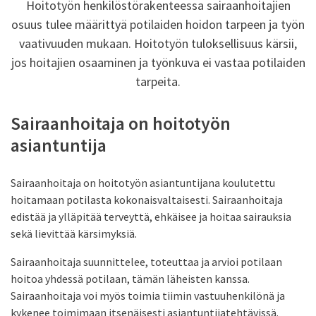
Hoitotyön henkilöstörakenteessa sairaanhoitajien
osuus tulee määrittyä potilaiden hoidon tarpeen ja työn
vaativuuden mukaan. Hoitotyön tuloksellisuus kärsii,
jos hoitajien osaaminen ja työnkuva ei vastaa potilaiden
tarpeita.
Sairaanhoitaja on hoitotyön
asiantuntija
Sairaanhoitaja on hoitotyön asiantuntijana koulutettu
hoitamaan potilasta kokonaisvaltaisesti. Sairaanhoitaja
edistää ja ylläpitää terveyttä, ehkäisee ja hoitaa sairauksia
sekä lievittää kärsimyksiä.
Sairaanhoitaja suunnittelee, toteuttaa ja arvioi potilaan
hoitoa yhdessä potilaan, tämän läheisten kanssa.
Sairaanhoitaja voi myös toimia tiimin vastuuhenkilönä ja
kykenee toimimaan itsenäisesti asiantuntijatehtävissä.