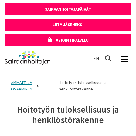
Siirry sisältöön
SAIRAANHOITAJAPÄIVÄT
LIITY JÄSENEKSI
ASIOINTIPALVELU
Etusivulle
In English
EN
Haku
AMMATTI JA
Hoitotyön tuloksellisuus ja
OSAAMINEN
henkilöstörakenne
Hoitotyön tuloksellisuus ja
henkilöstörakenne