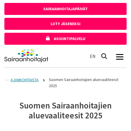
Siirry sisältöön
SAIRAANHOITAJAPÄIVÄT
LIITY JÄSENEKSI
ASIOINTIPALVELU
Etusivulle
In English
EN
Haku
Suomen Sairaanhoitajien aluevaaliteesit
AJANKOHTAISTA
2025
Suomen Sairaanhoitajien
aluevaaliteesit 2025