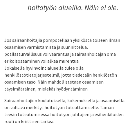
hoitotyön alueilla. Näin ei ole.
Jos sairaanhoitajia pompotellaan yksiköstä toiseen ilman
osaamisen varmistamista ja suunnittelua,
potilasturvallisuus voi vaarantua ja sairaanhoitajan oma
erikoisosaaminen voi alkaa murentua.
Jokaisella hyvinvointialueella tulee olla
henkilöstötietojärjestelmä, jotta tiedetään henkilöstön
osaamisen taso. Näin mahdollistetaan osaamisen
täysimääräinen, mielekäs hyödyntäminen.
Sairaanhoitajien koulutuksella, kokemuksella ja osaamisella
on valtava merkitys hoitotyön toteuttamiselle. Tämän
teesin toteutumisessa hoitotyön johtajien ja esihenkilöiden
rooli on kriittisen tärkeä.