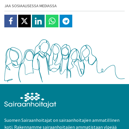
JAA SOSIAALISESSA MEDIASSA
Jaa Facebookissa
Jaa X:ssä
Jaa Linkedinissä
Jaa Whatsappissa
Jaa Telegramissa
Suomen Sairaanhoitajat on sairaanhoitajien ammatillinen
koti. Rakennamme sairaanhoitajien ammatistaan ylpeää