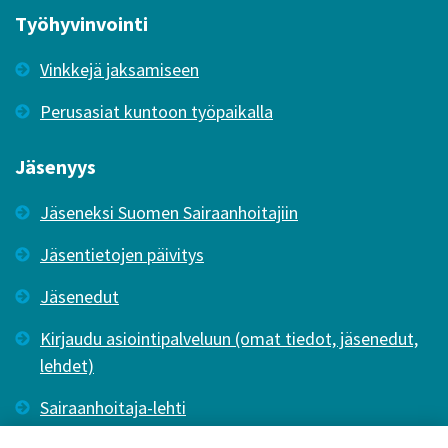
Työhyvinvointi
Vinkkejä jaksamiseen
Perusasiat kuntoon työpaikalla
Jäsenyys
Jäseneksi Suomen Sairaanhoitajiin
Jäsentietojen päivitys
Jäsenedut
Kirjaudu asiointipalveluun (omat tiedot, jäsenedut,
lehdet)
Sairaanhoitaja-lehti