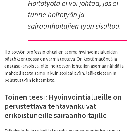
Hoitotyötä ei voi johtaa, jos ei
tunne hoitotyön ja
sairaanhoitajien työn sisältöä.
Hoitotyön professiojohtajien asema hyvinvointialueiden
päätöksenteossa on varmistettava. On kestämätöntä ja
epätasa-arvoista, ellei hoitotyön johtajien asemaa nähdä ja
mahdollisteta samoin kuin sosiaalityön, lääketieteen ja
pelastustyön johtamista.
Toinen teesi: Hyvinvointialueille on
perustettava tehtävänkuvat
erikoistuneille sairaanhoitajille
Erikoisalalle jo valmiiksi perehtyneet sairaanhoitajat ovat