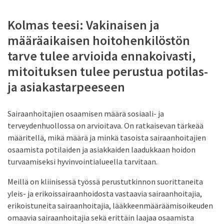
Kolmas teesi: Vakinaisen ja
määräaikaisen hoitohenkilöstön
tarve tulee arvioida ennakoivasti,
mitoituksen tulee perustua potilas-
ja asiakastarpeeseen
Sairaanhoitajien osaamisen määrä sosiaali- ja
terveydenhuollossa on arvioitava. On ratkaisevan tärkeää
määritellä, mikä määrä ja minkä tasoista sairaanhoitajien
osaamista potilaiden ja asiakkaiden laadukkaan hoidon
turvaamiseksi hyvinvointialueella tarvitaan.
Meillä on kliinisessä työssä perustutkinnon suorittaneita
yleis- ja erikoissairaanhoidosta vastaavia sairaanhoitajia,
erikoistuneita sairaanhoitajia, lääkkeenmääräämisoikeuden
omaavia sairaanhoitajia sekä erittäin laajaa osaamista