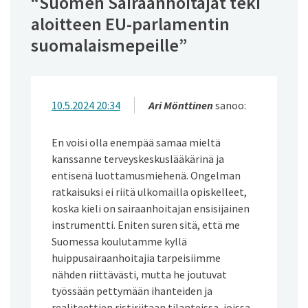
“
Suomen Sairaanhoitajat teki
aloitteen EU-parlamentin
suomalaismepeille
”
10.5.2024 20:34
Ari Mönttinen
sanoo:
En voisi olla enempää samaa mieltä
kanssanne terveyskeskuslääkärinä ja
entisenä luottamusmiehenä. Ongelman
ratkaisuksi ei riitä ulkomailla opiskelleet,
koska kieli on sairaanhoitajan ensisijainen
instrumentti. Eniten suren sitä, että me
Suomessa koulutamme kyllä
huippusairaanhoitajia tarpeisiimme
nähden riittävästi, mutta he joutuvat
työssään pettymään ihanteiden ja
realiteettien ristiriitaan tilanteissa, joissa