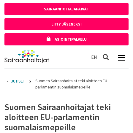
Siirry sisältöön
SAIRAANHOITAJAPÄIVÄT
LIITY JÄSENEKSI
ASIOINTIPALVELU
Etusivulle
In English
EN
Haku
Suomen Sairaanhoitajat teki aloitteen EU-
UUTISET
parlamentin suomalaismepeille
Suomen Sairaanhoitajat teki
aloitteen EU-parlamentin
suomalaismepeille