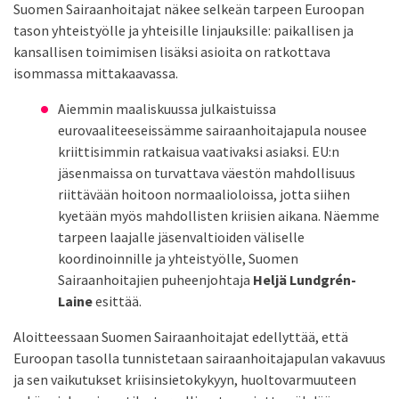
Suomen Sairaanhoitajat näkee selkeän tarpeen Euroopan
tason yhteistyölle ja yhteisille linjauksille: paikallisen ja
kansallisen toimimisen lisäksi asioita on ratkottava
isommassa mittakaavassa.
Aiemmin maaliskuussa julkaistuissa
eurovaaliteeseissämme sairaanhoitajapula nousee
kriittisimmin ratkaisua vaativaksi asiaksi. EU:n
jäsenmaissa on turvattava väestön mahdollisuus
riittävään hoitoon normaalioloissa, jotta siihen
kyetään myös mahdollisten kriisien aikana. Näemme
tarpeen laajalle jäsenvaltioiden väliselle
koordinoinnille ja yhteistyölle, Suomen
Sairaanhoitajien puheenjohtaja
Heljä Lundgrén-
Laine
esittää.
Aloitteessaan Suomen Sairaanhoitajat edellyttää, että
Euroopan tasolla tunnistetaan sairaanhoitajapulan vakavuus
ja sen vaikutukset kriisinsietokykyyn, huoltovarmuuteen