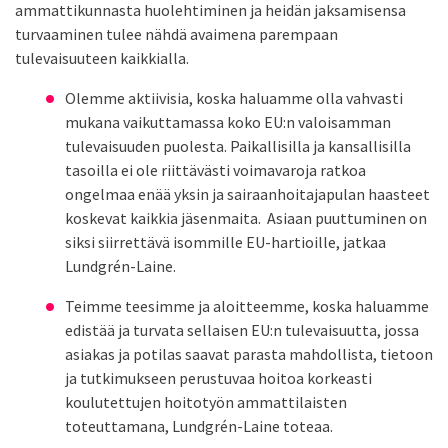
ammattikunnasta huolehtiminen ja heidän jaksamisensa
turvaaminen tulee nähdä avaimena parempaan
tulevaisuuteen kaikkialla.
Olemme aktiivisia, koska haluamme olla vahvasti
mukana vaikuttamassa koko EU:n valoisamman
tulevaisuuden puolesta. Paikallisilla ja kansallisilla
tasoilla ei ole riittävästi voimavaroja ratkoa
ongelmaa enää yksin ja sairaanhoitajapulan haasteet
koskevat kaikkia jäsenmaita. Asiaan puuttuminen on
siksi siirrettävä isommille EU-hartioille, jatkaa
Lundgrén-Laine.
Teimme teesimme ja aloitteemme, koska haluamme
edistää ja turvata sellaisen EU:n tulevaisuutta, jossa
asiakas ja potilas saavat parasta mahdollista, tietoon
ja tutkimukseen perustuvaa hoitoa korkeasti
koulutettujen hoitotyön ammattilaisten
toteuttamana, Lundgrén-Laine toteaa.