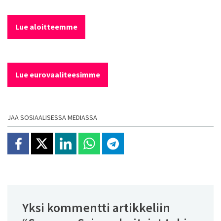
Lue aloitteemme
Lue eurovaaliteesimme
JAA SOSIAALISESSA MEDIASSA
Jaa Facebookissa
Jaa X:ssä
Jaa Linkedinissä
Jaa Whatsappissa
Jaa Telegramissa
Yksi kommentti artikkeliin