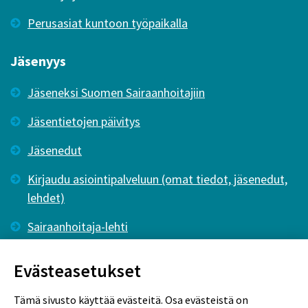
Perusasiat kuntoon työpaikalla
Jäsenyys
Jäseneksi Suomen Sairaanhoitajiin
Jäsentietojen päivitys
Jäsenedut
Kirjaudu asiointipalveluun (omat tiedot, jäsenedut,
lehdet)
Sairaanhoitaja-lehti
Tutkiva Hoitotyö -lehti
Evästeasetukset
Tämä sivusto käyttää evästeitä. Osa evästeistä on