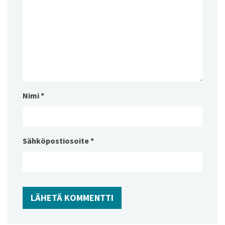
Nimi
*
Sähköpostiosoite
*