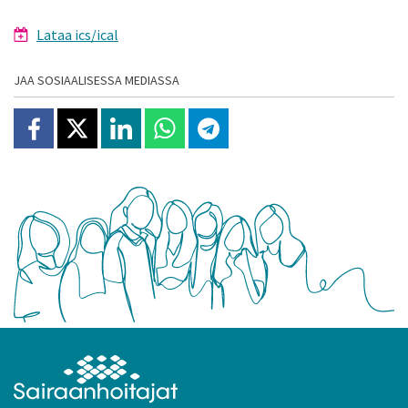
Lataa ics/ical
JAA SOSIAALISESSA MEDIASSA
Jaa Facebookissa
Jaa X:ssä
Jaa Linkedinissä
Jaa Whatsappissa
Jaa Telegramissa