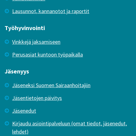
Lausunnot, kannanotot ja raportit
Työhyvinvointi
Vinkkejä jaksamiseen
Perusasiat kuntoon työpaikalla
Jäsenyys
Jäseneksi Suomen Sairaanhoitajiin
Jäsentietojen päivitys
Jäsenedut
Kirjaudu asiointipalveluun (omat tiedot, jäsenedut,
lehdet)