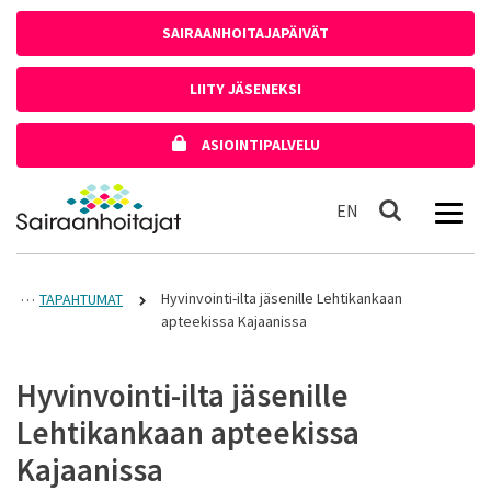
Siirry sisältöön
SAIRAANHOITAJAPÄIVÄT
LIITY JÄSENEKSI
ASIOINTIPALVELU
Etusivulle
In English
EN
Haku
Hyvinvointi-ilta jäsenille Lehtikankaan
TAPAHTUMAT
apteekissa Kajaanissa
Hyvinvointi-ilta jäsenille
Lehtikankaan apteekissa
Kajaanissa