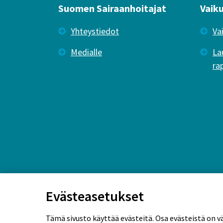
Suomen Sairaanhoitajat
Vaik
Yhteystiedot
Va
Medialle
La
ra
Evästeasetukset
Tämä sivusto käyttää evästeitä. Osa evästeistä on v