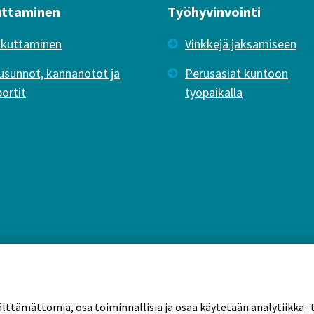
uttaminen
Työhyvinvointi
ikuttaminen
Vinkkejä jaksamiseen
usunnot, kannanotot ja
Perusasiat kuntoon
portit
työpaikalla
älttämättömiä, osa toiminnallisia ja osaa käytetään analytiikka- t