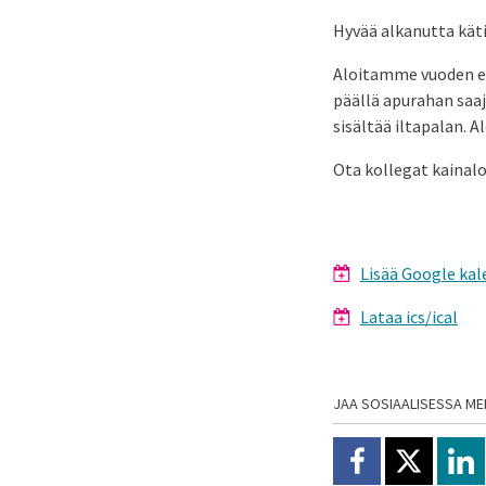
Hyvää alkanutta kätil
Aloitamme vuoden en
päällä apurahan saaj
sisältää iltapalan. 
Ota kollegat kainal
Lisää Google kal
Lataa ics/ical
JAA SOSIAALISESSA ME
Jaa Facebookissa
Jaa X:ssä
Jaa