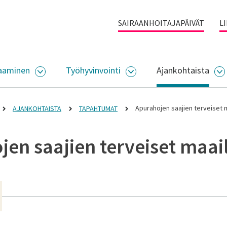
SAIRAANHOITAJAPÄIVÄT
L
aaminen
Työhyvinvointi
Ajankohtaista
ALIKKO
AVAA ALASIVUJEN VALIKKO
AVAA ALASIVUJEN VALI
A
Apurahojen saajien terveiset 
AJANKOHTAISTA
TAPAHTUMAT
jen saajien terveiset maai