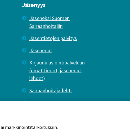
Jäsenyys
Jäseneksi Suomen
Sairaanhoitajiin
Jäsentietojen päivitys
Jäsenedut
Kirjaudu asiointipalveluun
(omat tiedot, jäsenedut,
lehdet)
Sairaanhoitaja-lehti
Tutkiva Hoitotyö -lehti
ai markkinointitarkoituksiin.