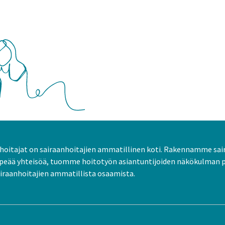
oitajat on sairaanhoitajien ammatillinen koti. Rakennamme sai
peää yhteisöä, tuomme hoitotyön asiantuntijoiden näkökulman 
raanhoitajien ammatillista osaamista.