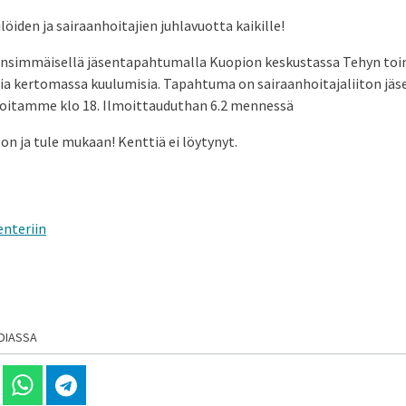
öiden ja sairaanhoitajien juhlavuotta kaikille!
simmäisellä jäsentapahtumalla Kuopion keskustassa Tehyn toim
ia kertomassa kuulumisia. Tapahtuma on sairaanhoitajaliiton jäse
Aloitamme klo 18. Ilmoittauduthan 6.2 mennessä
oon ja tule mukaan!
Kenttiä ei löytynyt.
enteriin
DIASSA
 Linkedinissä
Jaa Whatsappissa
Jaa Telegramissa