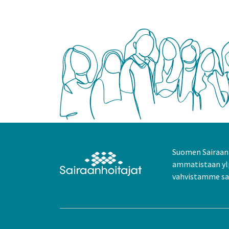
Suomen Sairaanh
ammatistaan yl
vahvistamme sai