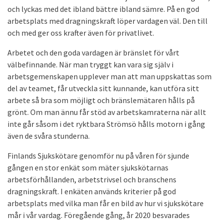
och lyckas med det ibland bättre ibland sämre. På en god
arbetsplats med dragningskraft löper vardagen väl. Den till
och med ger oss krafter även för privatlivet.
Arbetet och den goda vardagen är bränslet för vårt
välbefinnande. När man tryggt kan vara sig själv i
arbetsgemenskapen upplever man att man uppskattas som
del av teamet, får utveckla sitt kunnande, kan utföra sitt
arbete så bra som möjligt och bränslemätaren hålls på
grönt. Om man ännu får stöd av arbetskamraterna när allt
inte går såsom i det ryktbara Strömsö hålls motorn i gång
även de svåra stunderna.
Finlands Sjukskötare genomför nu på våren för sjunde
gången en stor enkät som mäter sjukskötarnas
arbetsförhållanden, arbetstrivsel och branschens
dragningskraft. I enkäten används kriterier på god
arbetsplats med vilka man får en bild av hur vi sjukskötare
mår i vår vardag. Föregående gång, år 2020 besvarades