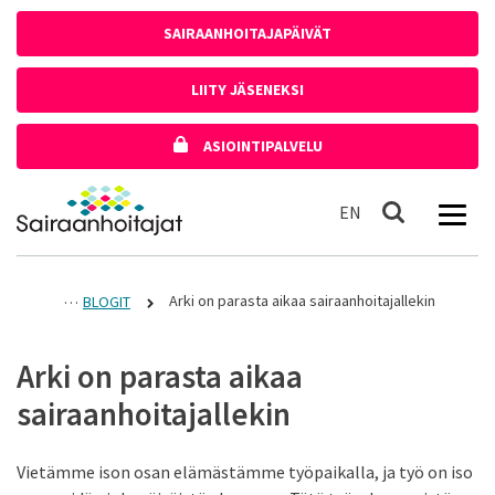
Siirry sisältöön
SAIRAANHOITAJAPÄIVÄT
LIITY JÄSENEKSI
ASIOINTIPALVELU
Etusivulle
In English
EN
Haku
Arki on parasta aikaa sairaanhoitajallekin
BLOGIT
Arki on parasta aikaa
sairaanhoitajallekin
Vietämme ison osan elämästämme työpaikalla, ja työ on iso