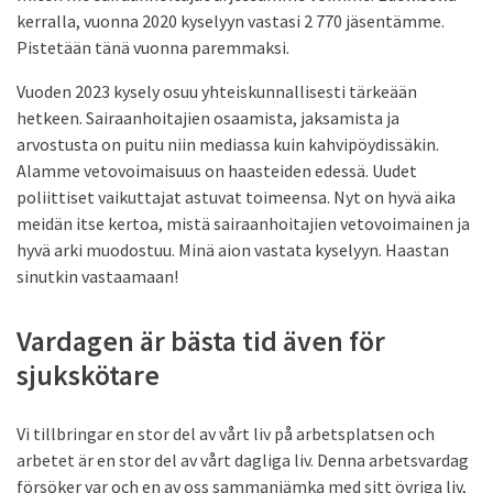
kerralla, vuonna 2020 kyselyyn vastasi 2 770 jäsentämme.
Pistetään tänä vuonna paremmaksi.
Vuoden 2023 kysely osuu yhteiskunnallisesti tärkeään
hetkeen. Sairaanhoitajien osaamista, jaksamista ja
arvostusta on puitu niin mediassa kuin kahvipöydissäkin.
Alamme vetovoimaisuus on haasteiden edessä. Uudet
poliittiset vaikuttajat astuvat toimeensa. Nyt on hyvä aika
meidän itse kertoa, mistä sairaanhoitajien vetovoimainen ja
hyvä arki muodostuu. Minä aion vastata kyselyyn. Haastan
sinutkin vastaamaan!
Vardagen är bästa tid även för
sjukskötare
Vi tillbringar en stor del av vårt liv på arbetsplatsen och
arbetet är en stor del av vårt dagliga liv. Denna arbetsvardag
försöker var och en av oss sammanjämka med sitt övriga liv,