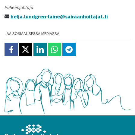
Puheenjohtaja
helja.lundgren-laine@sairaanhoitajat.fi
JAA SOSIAALISESSA MEDIASSA
Jaa Facebookissa
Jaa X:ssä
Jaa Linkedinissä
Jaa Whatsappissa
Jaa Telegramissa