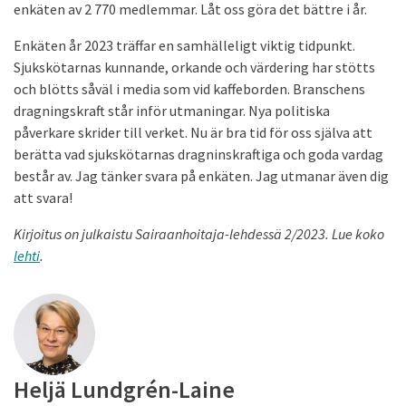
enkäten av 2 770 medlemmar. Låt oss göra det bättre i år.
Enkäten år 2023 träffar en samhälleligt viktig tidpunkt.
Sjukskötarnas kunnande, orkande och värdering har stötts
och blötts såväl i media som vid kaffeborden. Branschens
dragningskraft står inför utmaningar. Nya politiska
påverkare skrider till verket. Nu är bra tid för oss själva att
berätta vad sjukskötarnas dragninskraftiga och goda vardag
består av. Jag tänker svara på enkäten. Jag utmanar även dig
att svara!
Kirjoitus on julkaistu Sairaanhoitaja-lehdessä 2/2023. Lue koko
lehti
.
Heljä Lundgrén-Laine