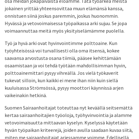
osa meidän jokapäiväistä eloamme. Tätä työarkea meistä
jokainen yrittää yhteensovittaa muun elämänsä kanssa,
onnistuen siinä joskus paremmin, joskus huonommin.
Hyvässä ja vetovoimaisessa työpaikassa arki sujuu. Se jopa
voimaannuttaa meitä myös yksityiselämämme puolella.
Työ ja hyvä arki ovat hyvinvointimme polttoaine. Kun
työyhteisössä voi turvallisesti olla oma itsensä, kokee
saavansa arvostusta osana tiimiä, pääsee kehittämään
osaamistaan ja voi tehdä työtään mahdollisimman hyvin,
polttoainemittari pysyy vihreällä. Jos vielä työkaverit
tukevat silloin, kun kaikki ei mene ihan niin kuin siellä
kuuluisassa Strömsössä, pysyy moottori käynnissä arjen
vaikeinakin hetkinä.
Suomen Sairaanhoitajat toteuttaa nyt keväällä seitsemättä
kertaa sairaanhoitajien työoloja, työhyvinvointia ja alamme
vetovoimaisuutta mittaavan kyselyn. Kyselyssä käytetään
hyvän työpaikan kriteerejä, joiden avulla saadaan kuvaa siitä,
miten me sairaanhoitajat arjessamme voimme. Edellisellä