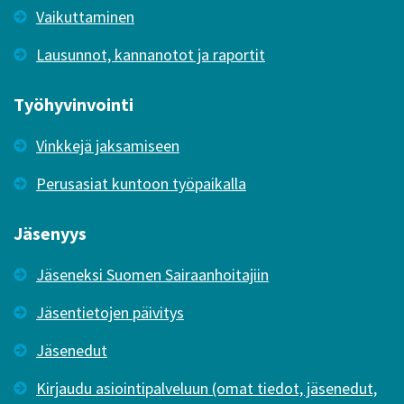
Vaikuttaminen
Lausunnot, kannanotot ja raportit
Työhyvinvointi
Vinkkejä jaksamiseen
Perusasiat kuntoon työpaikalla
Jäsenyys
Jäseneksi Suomen Sairaanhoitajiin
Jäsentietojen päivitys
Jäsenedut
Kirjaudu asiointipalveluun (omat tiedot, jäsenedut,