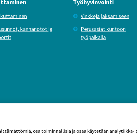
uttaminen
Työhyvinvointi
ikuttaminen
Vinkkejä jaksamiseen
usunnot, kannanotot ja
Perusasiat kuntoon
portit
työpaikalla
älttämättömiä, osa toiminnallisia ja osaa käytetään analytiikka- t