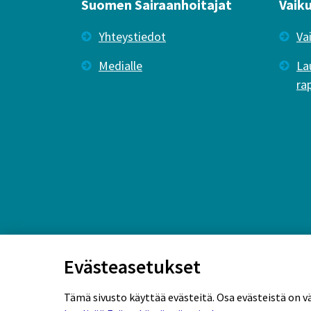
Suomen Sairaanhoitajat
Vaik
Yhteystiedot
Va
Medialle
La
ra
Evästeasetukset
Tämä sivusto käyttää evästeitä. Osa evästeistä on v