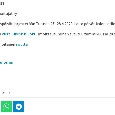
023
oitajat ry
päivät järjestetään Turussa 27.-28.4.2023. Laita päivät kalenteriin
n
Vierailukeskus Joki.
Ilmoittautuminen avautuu tammikuussa 202
hoitajien
sivulta
.
enteriin
DIASSA
 Linkedinissä
Jaa Whatsappissa
Jaa Telegramissa