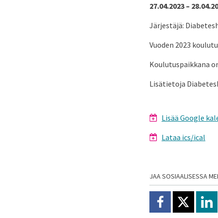
27.04.2023 – 28.04.2
Järjestäjä: Diabetesh
Vuoden 2023 koulutus
Koulutuspaikkana o
Lisätietoja Diabetes
Lisää Google kal
Lataa ics/ical
JAA SOSIAALISESSA ME
Jaa Facebookissa
Jaa X:ssä
Jaa