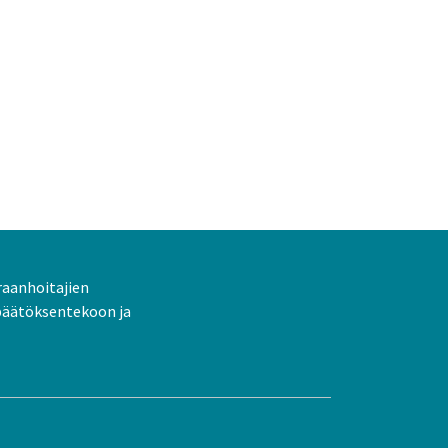
raanhoitajien
päätöksentekoon ja