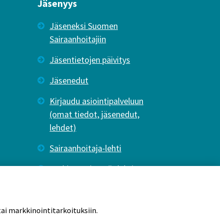
Jäsenyys
Jäseneksi Suomen
Sairaanhoitajiin
Jäsentietojen päivitys
Jäsenedut
Kirjaudu asiointipalveluun
(omat tiedot, jäsenedut,
lehdet)
Sairaanhoitaja-lehti
Tutkiva Hoitotyö -lehti
ai markkinointitarkoituksiin.