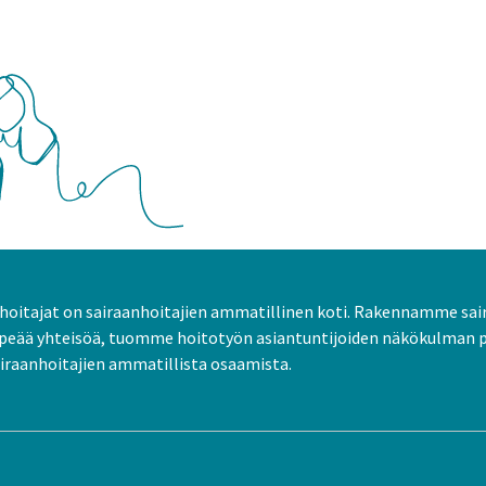
oitajat on sairaanhoitajien ammatillinen koti. Rakennamme sai
peää yhteisöä, tuomme hoitotyön asiantuntijoiden näkökulman 
raanhoitajien ammatillista osaamista.