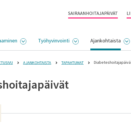
SAIRAANHOITAJAPÄIVÄT
L
aaminen
Työhyvinvointi
Ajankohtaista
ALIKKO
AVAA ALASIVUJEN VALIKKO
AVAA ALASIVUJEN VALI
A
Diabeteshoitajapäivä
ETUSIVU
AJANKOHTAISTA
TAPAHTUMAT
shoitajapäivät