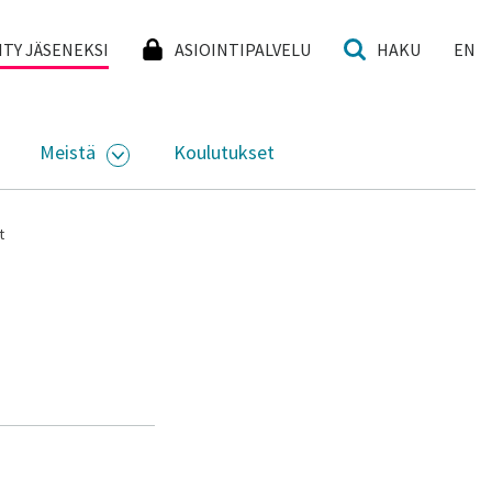
I
IITY JÄSENEKSI
ASIOINTIPALVELU
HAKU
EN
Meistä
Koulutukset
KKO
VAA ALASIVUJEN VALIKKO
AVAA ALASIVUJEN VALIKKO
t