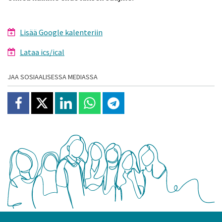
Lisää Google kalenteriin
Lataa ics/ical
JAA SOSIAALISESSA MEDIASSA
Jaa Facebookissa
Jaa X:ssä
Jaa Linkedinissä
Jaa Whatsappissa
Jaa Telegramissa