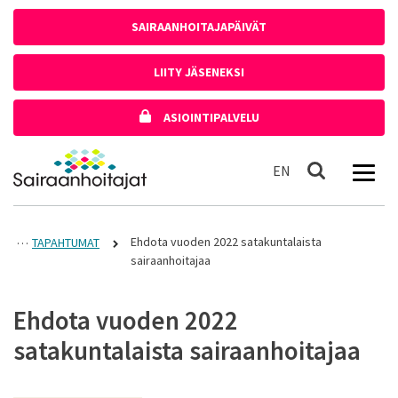
Siirry sisältöön
SAIRAANHOITAJAPÄIVÄT
LIITY JÄSENEKSI
ASIOINTIPALVELU
Etusivulle
In English
EN
Haku
Ehdota vuoden 2022 satakuntalaista
TAPAHTUMAT
sairaanhoitajaa
Ehdota vuoden 2022
satakuntalaista sairaanhoitajaa