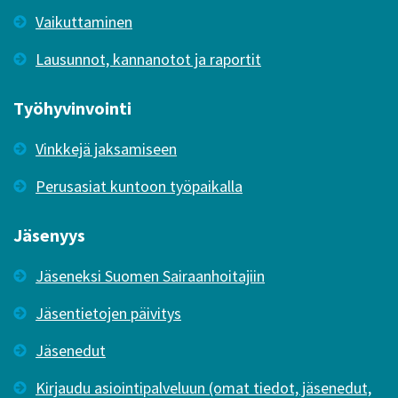
Vaikuttaminen
Lausunnot, kannanotot ja raportit
Työhyvinvointi
Vinkkejä jaksamiseen
Perusasiat kuntoon työpaikalla
Jäsenyys
Jäseneksi Suomen Sairaanhoitajiin
Jäsentietojen päivitys
Jäsenedut
Kirjaudu asiointipalveluun (omat tiedot, jäsenedut,