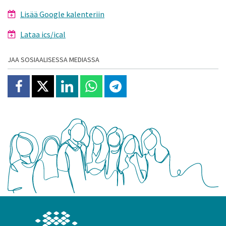
Lisää Google kalenteriin
Lataa ics/ical
JAA SOSIAALISESSA MEDIASSA
Jaa Facebookissa
Jaa X:ssä
Jaa Linkedinissä
Jaa Whatsappissa
Jaa Telegramissa