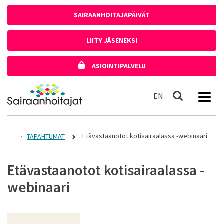
Siirry sisältöön
SAIRAANHOITAJAPÄIVÄT
LIITY JÄSENEKSI
ASIOINTIPALVELU
Etusivulle
In English
EN
Haku
Etävastaanotot kotisairaalassa -webinaari
TAPAHTUMAT
Etävastaanotot kotisairaalassa -
webinaari