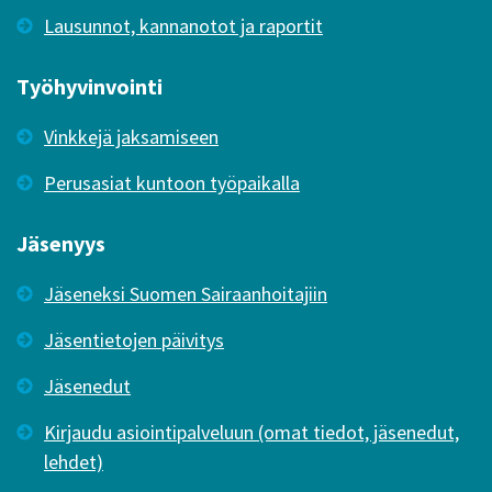
Lausunnot, kannanotot ja raportit
Työhyvinvointi
Vinkkejä jaksamiseen
Perusasiat kuntoon työpaikalla
Jäsenyys
Jäseneksi Suomen Sairaanhoitajiin
Jäsentietojen päivitys
Jäsenedut
Kirjaudu asiointipalveluun (omat tiedot, jäsenedut,
lehdet)