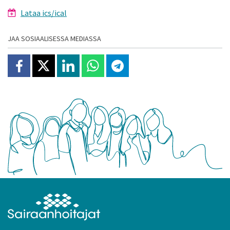
Lataa ics/ical
JAA SOSIAALISESSA MEDIASSA
Jaa Facebookissa
Jaa X:ssä
Jaa Linkedinissä
Jaa Whatsappissa
Jaa Telegramissa