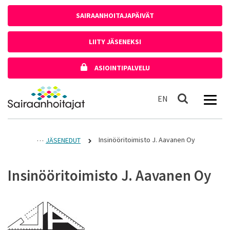
Siirry sisältöön
SAIRAANHOITAJAPÄIVÄT
LIITY JÄSENEKSI
ASIOINTIPALVELU
Etusivulle
In English
EN
Haku
Insinööritoimisto J. Aavanen Oy
JÄSENEDUT
Insinööritoimisto J. Aavanen Oy