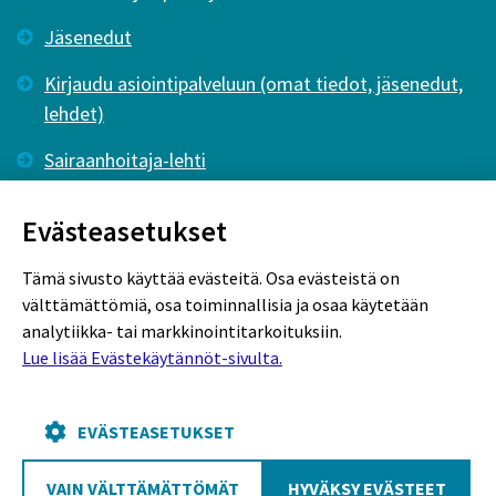
Jäsenedut
Kirjaudu asiointipalveluun (omat tiedot, jäsenedut,
lehdet)
Sairaanhoitaja-lehti
Tutkiva Hoitotyö -lehti
Evästeasetukset
Tämä sivusto käyttää evästeitä. Osa evästeistä on
välttämättömiä, osa toiminnallisia ja osaa käytetään
analytiikka- tai markkinointitarkoituksiin.
Lue lisää Evästekäytännöt-sivulta.
Rekisteriseloste
Tietosuojaseloste
Evästekäytännöt
EVÄSTEASETUKSET
VAIN VÄLTTÄMÄTTÖMÄT
HYVÄKSY EVÄSTEET