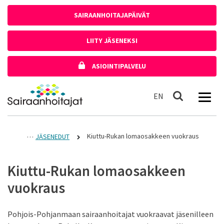
Siirry sisältöön
SAIRAANHOITAJAPÄIVÄT
LIITY JÄSENEKSI
ASIOINTIPALVELU
Etusivulle
In English
EN
Haku
Kiuttu-Rukan lomaosakkeen vuokraus
JÄSENEDUT
Kiuttu-Rukan lomaosakkeen
vuokraus
Pohjois-Pohjanmaan sairaanhoitajat vuokraavat jäsenilleen