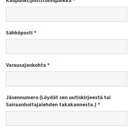
Kaupunki/postitoimipaikka
*
Sähköposti
*
Varausajankohta
*
Jäsennumero (Löydät sen uutiskirjeestä tai
Sairaanhoitajalehden takakannesta.)
*