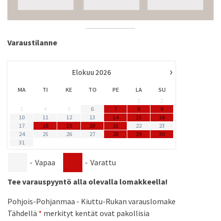
Varaustilanne
›
Elokuu
2026
MA
TI
KE
TO
PE
LA
SU
1
2
3
4
5
6
7
8
9
10
11
12
13
14
15
16
17
18
19
20
21
22
23
24
25
26
27
28
29
30
31
-
Vapaa
-
Varattu
Tee varauspyyntö alla olevalla lomakkeella!
Pohjois-Pohjanmaa - Kiuttu-Rukan varauslomake
Tähdellä
*
merkityt kentät ovat pakollisia