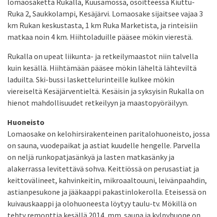
lomaosaketta Rukalla, Kuusamossa, osoitteessa Kiuttu-
Ruka 2, Saukkolampi, Kesäjärvi. Lomaosake sijaitsee vajaa 3
km Rukan keskustasta, 1 km Ruka Marketista, ja rinteisiin
matkaa noin 4 km. Hiihtoladuille pääsee mökin vierestä.
Rukalla on upeat liikunta- ja retkeilymaastot niin talvella
kuin kesällä. Hiihtämään pääsee mökin läheltä lähteviltä
laduilta. Ski-bussi laskettelurinteille kulkee mökin
viereiseltä Kesäjärventieltä. Kesäisin ja syksyisin Rukalla on
hienot mahdollisuudet retkeilyyn ja maastopyöräilyyn.
Huoneisto
Lomaosake on kelohirsirakenteinen paritalohuoneisto, jossa
on sauna, vuodepaikat ja astiat kuudelle hengelle. Parvella
on neljä runkopatjasänkyä ja lasten matkasänky ja
alakerrassa levitettävä sohva. Keittiössä on perusastiat ja
keittovälineet, kahvinkeitin, mikroaaltouuni, leivänpaahdin,
astianpesukone ja jääkaappi pakastinlokerolla. Eteisessä on
kuivauskaappi ja olohuoneesta löytyy taulu-tv. Mökillä on
tehty remonttia kesällä 2014, mm. sauna ja kylpyhuone on