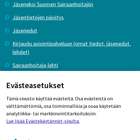
Jäseneksi Suomen Sairaanhoitajiin
Jäsentietojen päivitys
Jäsenedut
Kirjaudu asiointipalveluun (omat tiedot, jäsenedut,
lehdet)
Sairaanhoitaja-lehti
Tutkiva Hoitotyö -lehti
Evästeasetukset
Tämä sivusto käyttää evästeitä. Osa evästeistä on
välttämättömiä, osa toiminnallisia ja osaa käytetään
analytiikka- tai markkinointitarkoituksiin.
Lue lisää Evästekäytännöt-sivulta.
Rekisteriseloste
Tietosuojaseloste