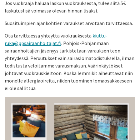
Jos vuokraaja haluaa laskun vuokrauksesta, tulee siitä 5€
laskutuslisä voimassa olevan hinnan lisäksi.
Suosituimpien ajankohtien varaukset arvotaan tarvittaessa.
Ota tarvittaessa yhteyttä vuokrauksesta
kiuttu-
ruka@ppsairaanhoitajat.fi
. Pohjois-Pohjanmaan
sairaanhoitajien jäsenyys tarkistetaan varauksen teon
yhteydessä. Peruutukset vain sairaslomatodistuksella, ilman
todistusta veloitamme varausmaksun. Väärinkäytökset
johtavat vuokrauskieltoon. Koska lemmikit aiheuttavat niin
monelle allergiaoireita, niiden tuominen lomaosakkeeseen
ei ole sallittua.