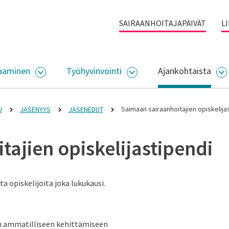
SAIRAANHOITAJAPÄIVÄT
L
aaminen
Työhyvinvointi
Ajankohtaista
ALIKKO
AVAA ALASIVUJEN VALIKKO
AVAA ALASIVUJEN VALI
A
Saimaan sairaanhoitajien opiskelija
U
JÄSENYYS
JÄSENEDUT
ajien opiskelijastipendi
a opiskelijoita joka lukukausi.
an ammatilliseen kehittämiseen