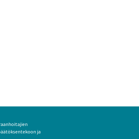
raanhoitajien
päätöksentekoon ja