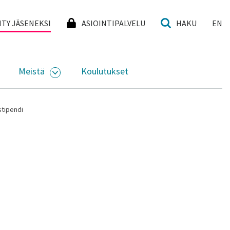
I
IITY JÄSENEKSI
ASIOINTIPALVELU
HAKU
EN
Meistä
Koulutukset
KKO
VAA ALASIVUJEN VALIKKO
AVAA ALASIVUJEN VALIKKO
stipendi