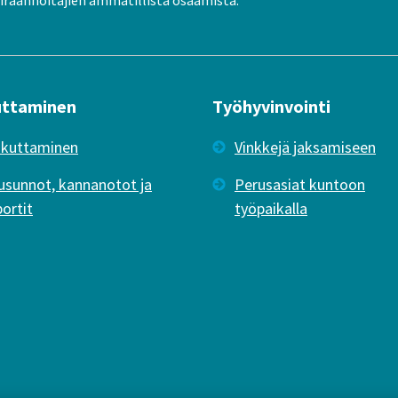
uttaminen
Työhyvinvointi
ikuttaminen
Vinkkejä jaksamiseen
usunnot, kannanotot ja
Perusasiat kuntoon
portit
työpaikalla