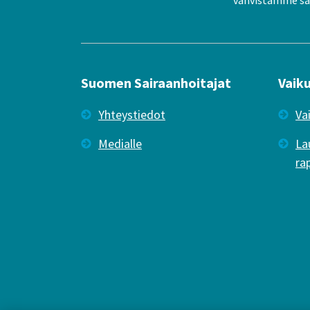
Suomen Sairaanhoitajat
Vaik
Yhteystiedot
Va
Medialle
La
ra