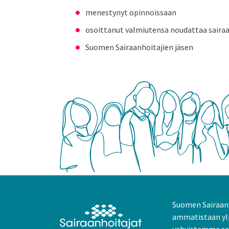
menestynyt opinnoissaan
osoittanut valmiutensa noudattaa saira
Suomen Sairaanhoitajien jäsen
Suomen Sairaanh
ammatistaan yl
vahvistamme sai