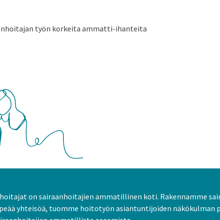
anhoitajan työn korkeita ammatti-ihanteita
oitajat on sairaanhoitajien ammatillinen koti. Rakennamme sai
peää yhteisöä, tuomme hoitotyön asiantuntijoiden näkökulman 
raanhoitajien ammatillista osaamista.