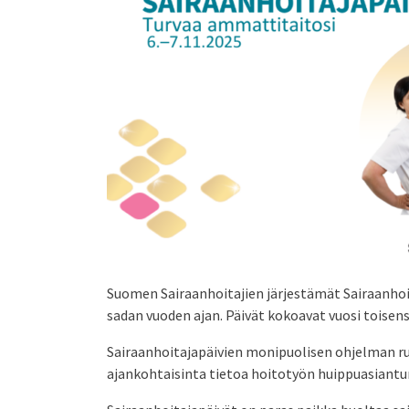
Suomen Sairaanhoitajien järjestämät Sairaanhoi
sadan vuoden ajan. Päivät kokoavat vuosi toisens
Sairaanhoitajapäivien monipuolisen ohjelman runk
ajankohtaisinta tietoa hoitotyön huippuasiantun