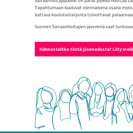
Sairaanhoitajapäivät on paras paikka huoltaa sai
Tapahtumaan kuuluvat olennaisena osana myös hie
kattava koulutustarjonta toivottavat palaamaa
Suomen Sairaanhoitajien jäsenenä saat tuntuva
Kiinnostuitko tästä jäsenedusta? Liity meih