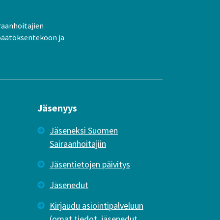
raanhoitajien
päätöksentekoon ja
Jäsenyys
Jäseneksi Suomen
Sairaanhoitajiin
Jäsentietojen päivitys
Jäsenedut
Kirjaudu asiointipalveluun
(omat tiedot, jäsenedut,