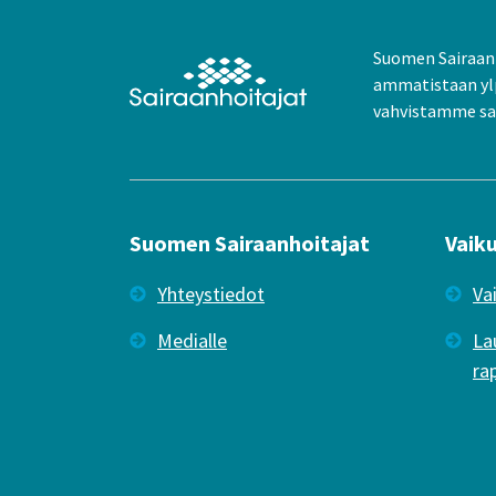
Suomen Sairaanh
ammatistaan yl
vahvistamme sai
Suomen Sairaanhoitajat
Vaik
Yhteystiedot
Va
Medialle
La
ra