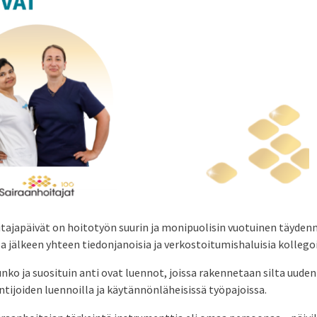
tajapäivät on hoitotyön suurin ja monipuolisin vuotuinen täyden
a jälkeen yhteen tiedonjanoisia ja verkostoitumishaluisia kollego
o ja suosituin anti ovat luennot, joissa rakennetaan silta uuden t
tijoiden luennoilla ja käytännönläheisissä työpajoissa.