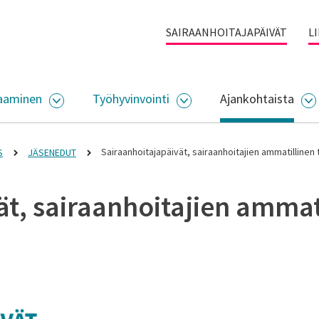
SAIRAANHOITAJAPÄIVÄT
L
aaminen
Työhyvinvointi
Ajankohtaista
ALIKKO
AVAA ALASIVUJEN VALIKKO
AVAA ALASIVUJEN VALI
A
Sairaanhoitajapäivät, sairaanhoitajien ammatilline
S
JÄSENEDUT
ät, sairaanhoitajien amma