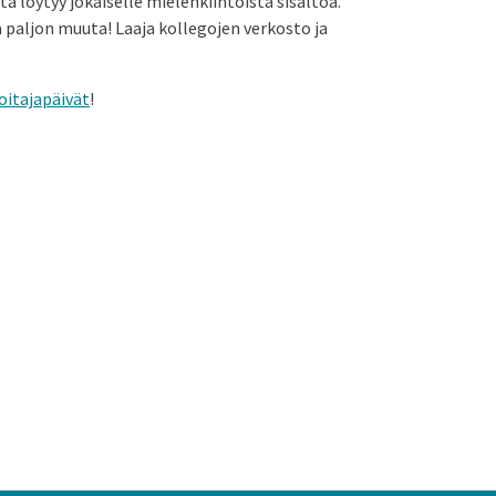
ä löytyy jokaiselle mielenkiintoista sisältöä.
 paljon muuta! Laaja kollegojen verkosto ja
oitajapäivät
!