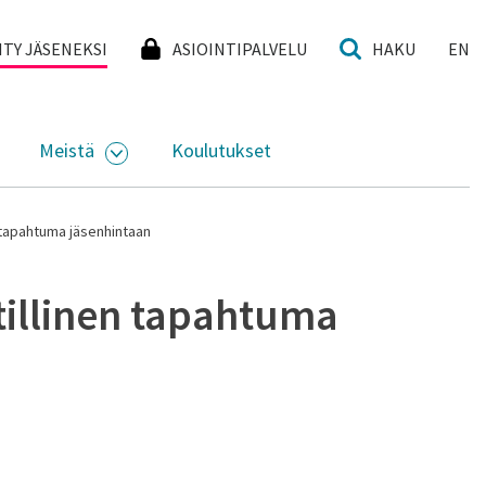
I
IITY JÄSENEKSI
ASIOINTIPALVELU
HAKU
EN
Meistä
Koulutukset
KKO
VAA ALASIVUJEN VALIKKO
AVAA ALASIVUJEN VALIKKO
n tapahtuma jäsenhintaan
tillinen tapahtuma