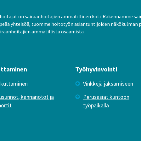
oitajat on sairaanhoitajien ammatillinen koti. Rakennamme sai
peää yhteisöä, tuomme hoitotyön asiantuntijoiden näkökulman 
raanhoitajien ammatillista osaamista.
uttaminen
Työhyvinvointi
ikuttaminen
Vinkkejä jaksamiseen
usunnot, kannanotot ja
Perusasiat kuntoon
portit
työpaikalla