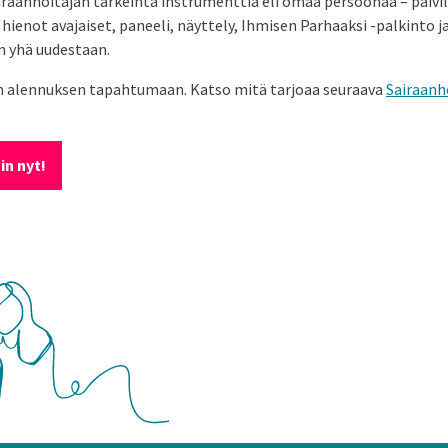
raanhoitajan tärkeintä instrumenttia eli omaa persoonaa – päivilt
not avajaiset, paneeli, näyttely, Ihmisen Parhaaksi -palkinto ja
n yhä uudestaan.
n alennuksen tapahtumaan. Katso mitä tarjoaa seuraava
Sairaanh
in nyt!