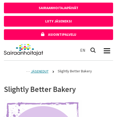
Siirry sisältöön
SAIRAANHOITAJAPÄIVÄT
LIITY JÄSENEKSI
ASIOINTIPALVELU
Etusivulle
In English
EN
Haku
Slightly Better Bakery
JÄSENEDUT
Slightly Better Bakery