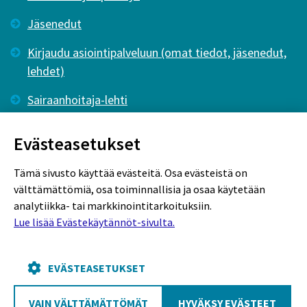
Jäsenedut
Kirjaudu asiointipalveluun (omat tiedot, jäsenedut,
lehdet)
Sairaanhoitaja-lehti
Tutkiva Hoitotyö -lehti
Evästeasetukset
Tämä sivusto käyttää evästeitä. Osa evästeistä on
välttämättömiä, osa toiminnallisia ja osaa käytetään
analytiikka- tai markkinointitarkoituksiin.
Lue lisää Evästekäytännöt-sivulta.
Rekisteriseloste
Tietosuojaseloste
Evästekäytännöt
EVÄSTEASETUKSET
VAIN VÄLTTÄMÄTTÖMÄT
HYVÄKSY EVÄSTEET