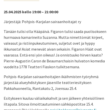
25.04.2025 kello 19:00 – 21:00:00
Järjestäjä: Pohjois-Karjalan sairaanhoitajat ry
Tänään tulisi olla Hääpäivä. Figaron tulisi saada puolisokseen
hurmaava kamarineito Suzanna. Mutta nimettömät kirjeet,
valeasut ja ristiinpukeutuminen, suljetut ovet ja hyppy
ikkunasta! Asiat menevät aivan sekaisin. Figaron Häät ovat
vaarassa. Entä ensi yön oikeus! Ja onnistuuko hirven kaato?
Pierre-Augustin Caron de Beaumarchaisin hulvaton komedia
vuodelta 1778 Teatteri Fiaskon tulkitsemana.
Pohjois-Karjalan sairaanhoitajien ikäihmisten työryhmä
järjestää alueyhdistyksen jäsenille teatteriesityksen
Pakkahuoneella, Rantakatu 2, Joensuu 25.4.
Esitykseen kuuluu väliaikakahvit ja sen jälkeen yhteisöllinen
iltapala. Sitova ilmoittautuminen sähköpostitse 15.4.