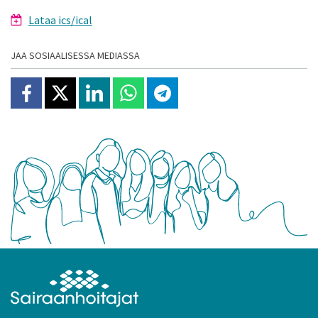
Lataa ics/ical
JAA SOSIAALISESSA MEDIASSA
Jaa Facebookissa
Jaa X:ssä
Jaa Linkedinissä
Jaa Whatsappissa
Jaa Telegramissa