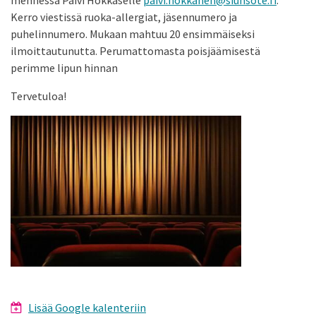
mennessä Päivi Hokkaselle
paivi.hokkanen@siunsote.fi
.
Kerro viestissä ruoka-allergiat, jäsennumero ja
puhelinnumero. Mukaan mahtuu 20 ensimmäiseksi
ilmoittautunutta. Perumattomasta poisjäämisestä
perimme lipun hinnan
Tervetuloa!
Lisää Google kalenteriin