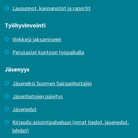
Lausunnot, kannanotot ja raportit
Työhyvinvointi
Vinkkejä jaksamiseen
Perusasiat kuntoon työpaikalla
Jäsenyys
Jäseneksi Suomen Sairaanhoitajiin
Jäsentietojen päivitys
Jäsenedut
Kirjaudu asiointipalveluun (omat tiedot, jäsenedut,
lehdet)