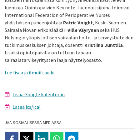
kattaen niin osaamista kuin työhyvinvointia käsitteleviä
luentoja. Opintopäivien Key note -luennoitsijoina toimivat
International Federation of Perioperative Nurses
yhdistyksen puheenjohtaja
Patric Voight
, Keski-Suomen
Sairaala Novan erikoislääkäri
Ville Väyrynen
sekä HUS
Helsingin yliopistollisen sairaalan hoito- ja terveystieteiden
tutkimuskeskuksen johtaja, dosentti
Kristiina Junttila
.
Lisäksi opintopäivillä on tuttuun tapaan
sairaalatarvikeyritysten laaja näyttelyosasto.
Lue lisää ja ilmoittaudu
Lisää Google kalenteriin
Lataa ics/ical
JAA SOSIAALISESSA MEDIASSA