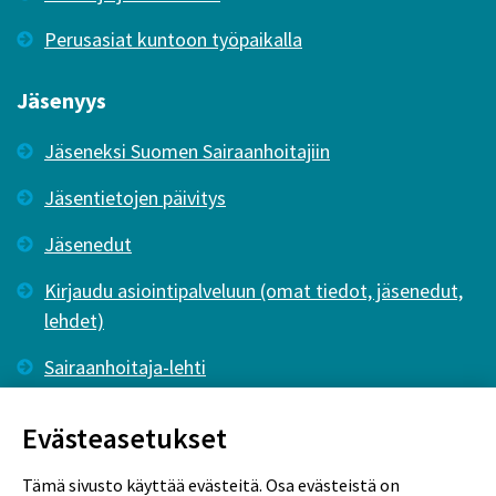
Perusasiat kuntoon työpaikalla
Jäsenyys
Jäseneksi Suomen Sairaanhoitajiin
Jäsentietojen päivitys
Jäsenedut
Kirjaudu asiointipalveluun (omat tiedot, jäsenedut,
lehdet)
Sairaanhoitaja-lehti
Tutkiva Hoitotyö -lehti
Evästeasetukset
Tämä sivusto käyttää evästeitä. Osa evästeistä on