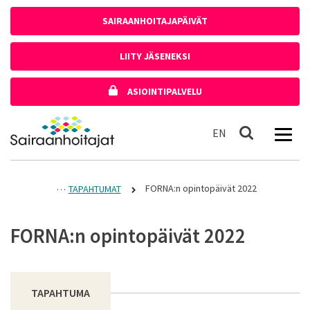
Siirry sisältöön
SAIRAANHOITAJAPÄIVÄT
LIITY JÄSENEKSI
ASIOINTIPALVELU
Etusivulle
In English
EN
Haku
FORNA:n opintopäivät 2022
TAPAHTUMAT
FORNA:n opintopäivät 2022
TAPAHTUMA