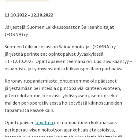
11.10.2022 – 12.10.2022
Järjestäjä: Suomen Leikkausosaston Sairaanhoitajat
(FORNA) ry
Suomen Leikkausosaston Sairaanhoitajat (FORNA) ry.
järjestää perinteiset opintopäivät Jyväskylässä
11.-12.10.2022. Opintopäivien teemana on: Uusi sivu kääntyy –
osaamista ja työhyvinvointia leikkauspotilaan parhaaksi.
Koronaviruspandemiasta johtuen emme ole päässeet
järjestämään perinteisiä opintopäiviä kahteen vuoteen,
joten odotamme jo kovasti yhdistyksen jäsenten sekä
muiden perioperatiivisesta hoitotyöstä kiinnostuneiden
tapaamista kasvokkain.
Opintopäivien
ohjelma
on monipuolinen kokonaisuus
perioperatiivisen hoitotyön ajankohtaisista asioista,