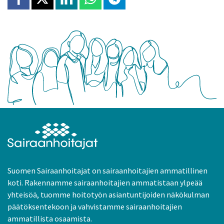
Jaa Facebookissa
Jaa X:ssä
Jaa Linkedinissä
Jaa Whatsappissa
Jaa Telegramissa
Suomen Sairaanhoitajat on sairaanhoitajien ammatillinen
koti. Rakennamme sairaanhoitajien ammatistaan ylpeää
yhteisöä, tuomme hoitotyön asiantuntijoiden näkökulman
päätöksentekoon ja vahvistamme sairaanhoitajien
ammatillista osaamista.