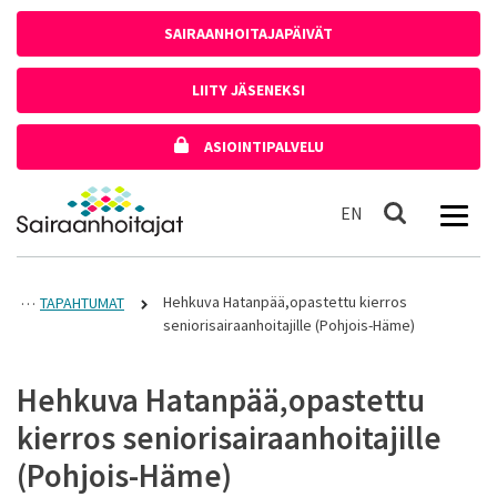
Siirry sisältöön
SAIRAANHOITAJAPÄIVÄT
LIITY JÄSENEKSI
ASIOINTIPALVELU
Etusivulle
In English
EN
Haku
Hehkuva Hatanpää,opastettu kierros
TAPAHTUMAT
seniorisairaanhoitajille (Pohjois-Häme)
Hehkuva Hatanpää,opastettu
kierros seniorisairaanhoitajille
(Pohjois-Häme)