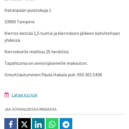
Hatanpään puistokuja 1
33900 Tampere
Kierros kestää 1,5 tuntia ja kierroksen jälkeen kahvitellaan
yhdessä.
Kierrokselle mahtuu 25 henkilöä.
Tapahtuma on seniorijäsenelle maksuton.
Ilmoittautuminen Paula Hakala puh. 050 301 5438
Lataa ics/ical
JAA SOSIAALISESSA MEDIASSA
Jaa Facebookissa
Jaa X:ssä
Jaa Linkedinissä
Jaa Whatsappissa
Jaa Telegramissa