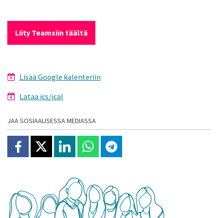
Liity Teamsiin täältä
Lisää Google kalenteriin
Lataa ics/ical
JAA SOSIAALISESSA MEDIASSA
Jaa Facebookissa
Jaa X:ssä
Jaa Linkedinissä
Jaa Whatsappissa
Jaa Telegramissa