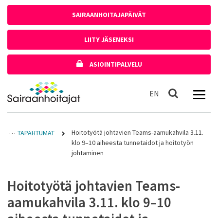
Siirry sisältöön
SAIRAANHOITAJAPÄIVÄT
LIITY JÄSENEKSI
ASIOINTIPALVELU
Etusivulle
In English
EN
Haku
Hoitotyötä johtavien Teams-aamukahvila 3.11.
TAPAHTUMAT
klo 9–10 aiheesta tunnetaidot ja hoitotyön
johtaminen
Hoitotyötä johtavien Teams-
aamukahvila 3.11. klo 9–10