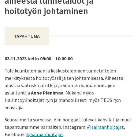
aiheesta tunnetaidot ja
hoitotyön johtaminen
TAPAHTUMA
03.11.2023 kello 09:00 – 10:00:00
Tule kuuntelemaan ja keskustelemaan tunnetaitojen
merkityksestä hoitotyössä ja sen johtamisessa. Aiheesta
alustaa väitöskirjatutkija ja Suomen Sairaanhoitajien
asiantuntija
Anne Pienimaa
. Mukana myös
Hallintoylihoitajat ry:n ja mahdollisesti myös TEOS ry:n
edustajia.
Seuraa meitä somessa, niin bongaat tulevat kahvilat ja muut
tapahtumamme parhaiten. Instagram:
@sairaanhoitajat
,
Facebook:
@Sairaanhoitajat
.