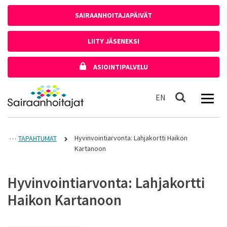
Siirry sisältöön
SAIRAANHOITAJAPÄIVÄT
LIITY JÄSENEKSI
ASIOINTIPALVELU
Etusivulle
In English
EN
Haku
Hyvinvointiarvonta: Lahjakortti Haikon
TAPAHTUMAT
Kartanoon
Hyvinvointiarvonta: Lahjakortti
Haikon Kartanoon