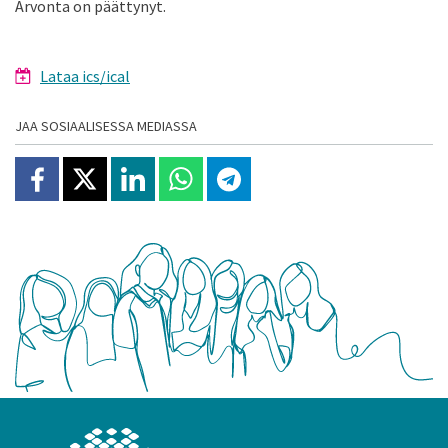
Arvonta on päättynyt.
Lataa ics/ical
JAA SOSIAALISESSA MEDIASSA
Jaa Facebookissa
Jaa X:ssä
Jaa Linkedinissä
Jaa Whatsappissa
Jaa Telegramissa