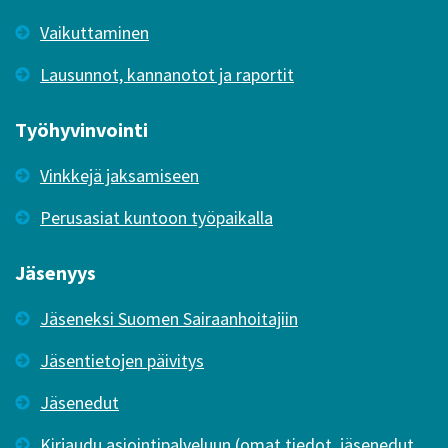
Vaikuttaminen
Lausunnot, kannanotot ja raportit
Työhyvinvointi
Vinkkejä jaksamiseen
Perusasiat kuntoon työpaikalla
Jäsenyys
Jäseneksi Suomen Sairaanhoitajiin
Jäsentietojen päivitys
Jäsenedut
Kirjaudu asiointipalveluun (omat tiedot, jäsenedut,