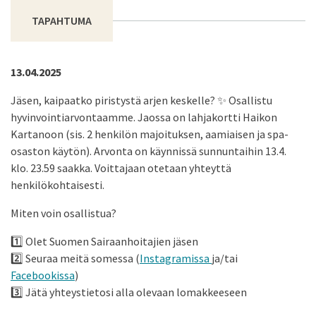
TAPAHTUMA
13.04.2025
Jäsen, kaipaatko piristystä arjen keskelle? ✨ Osallistu
hyvinvointiarvontaamme. Jaossa on lahjakortti Haikon
Kartanoon (sis. 2 henkilön majoituksen, aamiaisen ja spa-
osaston käytön). Arvonta on käynnissä sunnuntaihin 13.4.
klo. 23.59 saakka. Voittajaan otetaan yhteyttä
henkilökohtaisesti.
Miten voin osallistua?
1️⃣ Olet Suomen Sairaanhoitajien jäsen
2️⃣ Seuraa meitä somessa (
Instagramissa
ja/tai
Facebookissa
)
3️⃣ Jätä yhteystietosi alla olevaan lomakkeeseen