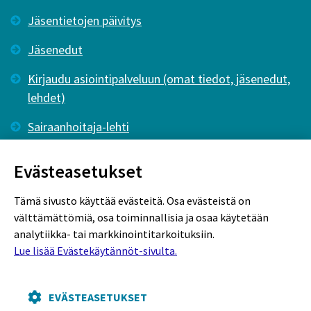
Jäsentietojen päivitys
Jäsenedut
Kirjaudu asiointipalveluun (omat tiedot, jäsenedut,
lehdet)
Sairaanhoitaja-lehti
Tutkiva Hoitotyö -lehti
Evästeasetukset
Tämä sivusto käyttää evästeitä. Osa evästeistä on
välttämättömiä, osa toiminnallisia ja osaa käytetään
analytiikka- tai markkinointitarkoituksiin.
Lue lisää Evästekäytännöt-sivulta.
Rekisteriseloste
Tietosuojaseloste
Evästekäytännöt
EVÄSTEASETUKSET