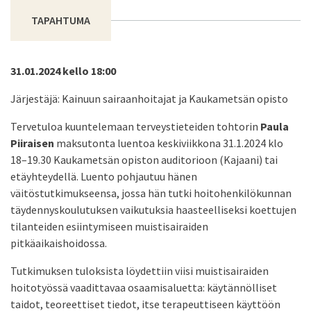
TAPAHTUMA
31.01.2024 kello 18:00
Järjestäjä: Kainuun sairaanhoitajat ja Kaukametsän opisto
Tervetuloa kuuntelemaan terveystieteiden tohtorin
Paula
Piiraisen
maksutonta luentoa keskiviikkona 31.1.2024 klo
18–19.30 Kaukametsän opiston auditorioon (Kajaani) tai
etäyhteydellä. Luento pohjautuu hänen
väitöstutkimukseensa, jossa hän tutki hoitohenkilökunnan
täydennyskoulutuksen vaikutuksia haasteelliseksi koettujen
tilanteiden esiintymiseen muistisairaiden
pitkäaikaishoidossa.
Tutkimuksen tuloksista löydettiin viisi muistisairaiden
hoitotyössä vaadittavaa osaamisaluetta: käytännölliset
taidot, teoreettiset tiedot, itse terapeuttiseen käyttöön