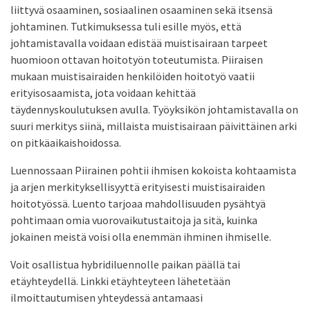
liittyvä osaaminen, sosiaalinen osaaminen sekä itsensä
johtaminen. Tutkimuksessa tuli esille myös, että
johtamistavalla voidaan edistää muistisairaan tarpeet
huomioon ottavan hoitotyön toteutumista. Piiraisen
mukaan muistisairaiden henkilöiden hoitotyö vaatii
erityisosaamista, jota voidaan kehittää
täydennyskoulutuksen avulla. Työyksikön johtamistavalla on
suuri merkitys siinä, millaista muistisairaan päivittäinen arki
on pitkäaikaishoidossa.
Luennossaan Piirainen pohtii ihmisen kokoista kohtaamista
ja arjen merkityksellisyyttä erityisesti muistisairaiden
hoitotyössä. Luento tarjoaa mahdollisuuden pysähtyä
pohtimaan omia vuorovaikutustaitoja ja sitä, kuinka
jokainen meistä voisi olla enemmän ihminen ihmiselle.
Voit osallistua hybridiluennolle paikan päällä tai
etäyhteydellä. Linkki etäyhteyteen lähetetään
ilmoittautumisen yhteydessä antamaasi