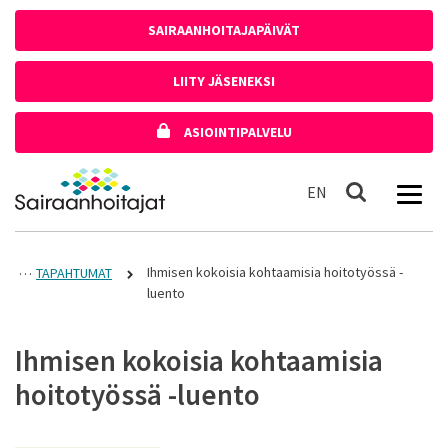
Siirry sisältöön
SAIRAANHOITAJAPÄIVÄT
LIITY JÄSENEKSI
ASIOINTIPALVELU
Etusivulle
In English
EN
Haku
Ihmisen kokoisia kohtaamisia hoitotyössä -
TAPAHTUMAT
luento
Ihmisen kokoisia kohtaamisia
hoitotyössä -luento