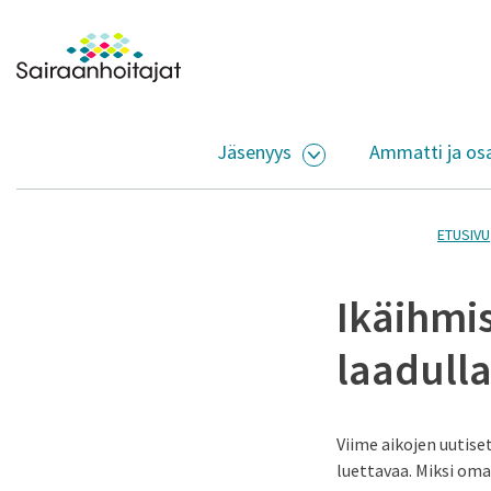
Siirry sisältöön
Etusivulle
Jäsenyys
Ammatti ja os
AVAA ALASIVUJEN V
ETUSIVU
Ikäihmis
laadull
Viime aikojen uutise
luettavaa. Miksi oma