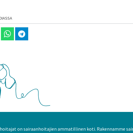
DIASSA
 Linkedinissä
Jaa Whatsappissa
Jaa Telegramissa
oitajat on sairaanhoitajien ammatillinen koti. Rakennamme sai