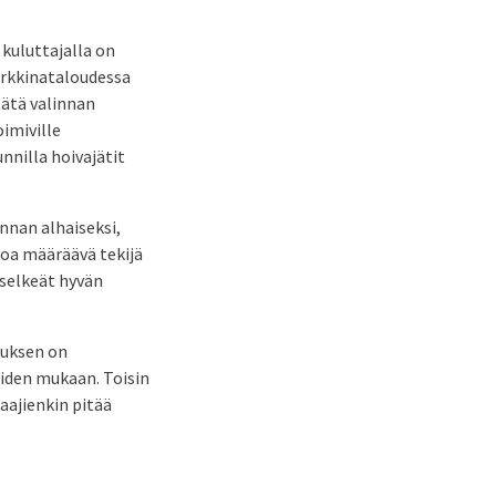
 kuluttajalla on
arkkinataloudessa
tätä valinnan
imiville
unnilla hoivajätit
innan alhaiseksi,
inoa määräävä tekijä
 selkeät hyvän
tuksen on
eiden mukaan. Toisin
aajienkin pitää