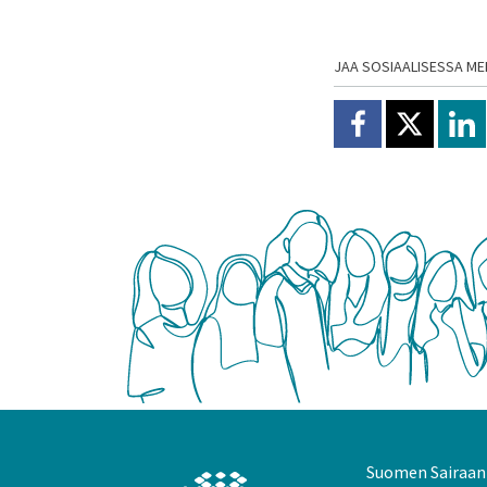
JAA SOSIAALISESSA ME
Jaa Facebookissa
Jaa X:ssä
Jaa
Suomen Sairaanh