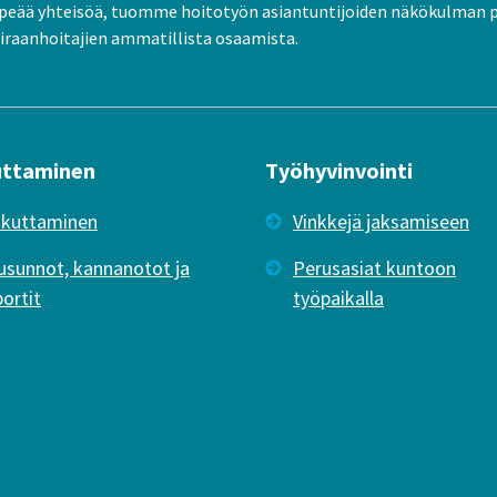
peää yhteisöä, tuomme hoitotyön asiantuntijoiden näkökulman 
raanhoitajien ammatillista osaamista.
uttaminen
Työhyvinvointi
ikuttaminen
Vinkkejä jaksamiseen
usunnot, kannanotot ja
Perusasiat kuntoon
portit
työpaikalla