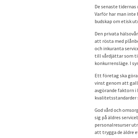
De senaste tidernas
Varför har man inte 
budskap om etisk ut
Den privata hälsovår
att rösta med plånbo
och inkuranta service
till vårdjättar som t
konkurrensläge. I sy
Ett företag ska göra 
vinst genom att gall
avgörande faktorn i 
kvalitetsstandarder 
God vård och omsorg
sig på äldres servic
personalresurser utn
att trygga de äldre e