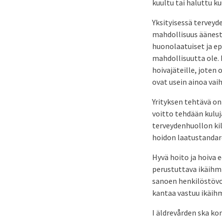
kuultu tai haluttu k
Yksityisessä terveyde
mahdollisuus äänest
huonolaatuiset ja ep
mahdollisuutta ole. 
hoivajäteille, joten 
ovat usein ainoa vai
Yrityksen tehtävä on 
voitto tehdään kuluj
terveydenhuollon kil
hoidon laatustandar
Hyvä hoito ja hoiva 
perustuttava ikäihm
sanoen henkilöstövoi
kantaa vastuu ikäih
I äldrevården ska ko