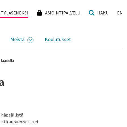
I
IITY JÄSENEKSI
ASIOINTIPALVELU
HAKU
EN
Meistä
Koulutukset
KKO
VAA ALASIVUJEN VALIKKO
AVAA ALASIVUJEN VALIKKO
 laadulla
a
 häpeällistä
sestä uupumisesta ei