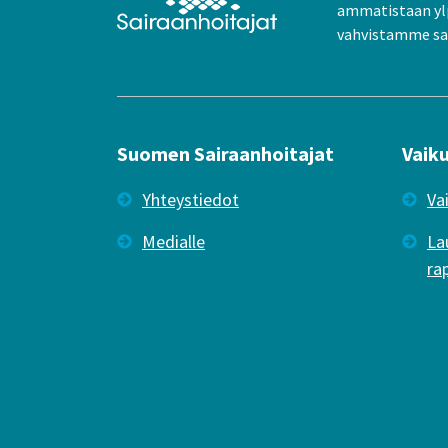
ammatistaan yl
vahvistamme sai
Suomen Sairaanhoitajat
Vaik
Yhteystiedot
Va
Medialle
La
ra