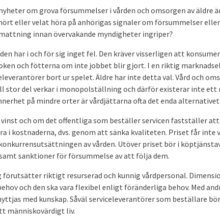
 nyheter om grova försummelser i vården och omsorgen av äldre ä
hört eller velat höra på anhörigas signaler om försummelser elle
mattning innan övervakande myndigheter ingriper?
den har i och för sig inget fel. Den kräver visserligen att konsum
ken och fötterna om inte jobbet blir gjort. I en riktig marknadse
leverantörer bort ur spelet. Äldre har inte detta val. Vård och om
ill stor del verkar i monopolställning och därför existerar inte ett 
nnerhet på mindre orter är vårdjättarna ofta det enda alternativet
vinst och om det offentliga som beställer servicen fastställer att 
ra i kostnaderna, dvs. genom att sänka kvaliteten. Priset får inte 
konkurrensutsättningen av vården. Utöver priset bör i köptjänsta
samt sanktioner för försummelse av att följa dem.
 förutsätter riktigt resurserad och kunnig vårdpersonal. Dimensi
ebehov och den ska vara flexibel enligt föränderliga behov. Med and
yttjas med kunskap. Såväl serviceleverantörer som beställare bör 
tt människovärdigt liv.