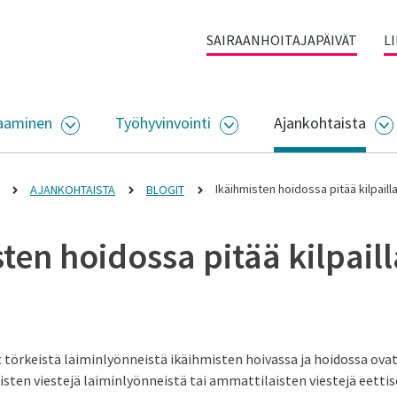
SAIRAANHOITAJAPÄIVÄT
L
aaminen
Työhyvinvointi
Ajankohtaista
ALIKKO
AVAA ALASIVUJEN VALIKKO
AVAA ALASIVUJEN VALI
A
Ikäihmisten hoidossa pitää kilpailla
AJANKOHTAISTA
BLOGIT
ten hoidossa pitää kilpaill
a
t törkeistä laiminlyönneistä ikäihmisten hoivassa ja hoidossa ovat
isten viestejä laiminlyönneistä tai ammattilaisten viestejä eetti