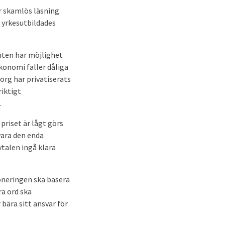
r skamlös läsning.
r yrkesutbildades
enten har möjlighet
konomi faller dåliga
sorg har privatiserats
riktigt
.
priset är lågt görs
vara den enda
vtalen ingå klara
oneringen ska basera
ra ord ska
bära sitt ansvar för