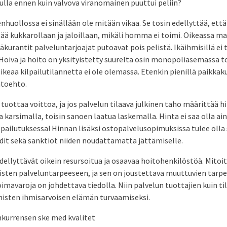
uulla ennen kuin valvova viranomainen puuttui peliin?
nhuollossa ei sinällään ole mitään vikaa. Se tosin edellyttää, että
ää kukkarollaan ja jaloillaan, mikäli homma ei toimi. Oikeassa m
äkurantit palveluntarjoajat putoavat pois pelistä. Ikäihmisillä ei 
Hoiva ja hoito on yksityistetty suurelta osin monopoliasemassa to
oikeaa kilpailutilannetta ei ole olemassa. Etenkin pienillä paikkak
htoehto.
tuottaa voittoa, ja jos palvelun tilaava julkinen taho määrittää h
a karsimalla, toisin sanoen laatua laskemalla. Hinta ei saa olla a
pailutuksessa! Hinnan lisäksi ostopalvelusopimuksissa tulee olla
dit sekä sanktiot niiden noudattamatta jättämiselle.
edellyttävät oikein resursoitua ja osaavaa hoitohenkilöstöä. Mitoi
isten palveluntarpeeseen, ja sen on joustettava muuttuvien tarp
mavaroja on johdettava tiedolla. Niin palvelun tuottajien kuin til
misten ihmisarvoisen elämän turvaamiseksi.
nkurrensen ske med kvalitet