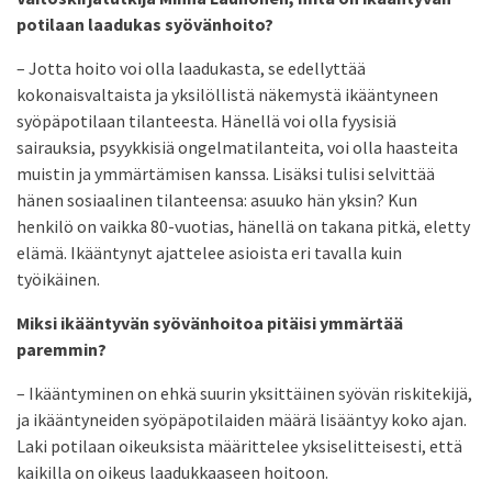
potilaan laadukas syövänhoito?
– Jotta hoito voi olla laadukasta, se edellyttää
kokonaisvaltaista ja yksilöllistä näkemystä ikääntyneen
syöpäpotilaan tilanteesta. Hänellä voi olla fyysisiä
sairauksia, psyykkisiä ongelmatilanteita, voi olla haasteita
muistin ja ymmärtämisen kanssa. Lisäksi tulisi selvittää
hänen sosiaalinen tilanteensa: asuuko hän yksin? Kun
henkilö on vaikka 80-vuotias, hänellä on takana pitkä, eletty
elämä. Ikääntynyt ajattelee asioista eri tavalla kuin
työikäinen.
Miksi ikääntyvän syövänhoitoa pitäisi ymmärtää
paremmin?
– Ikääntyminen on ehkä suurin yksittäinen syövän riskitekijä,
ja ikääntyneiden syöpäpotilaiden määrä lisääntyy koko ajan.
Laki potilaan oikeuksista määrittelee yksiselitteisesti, että
kaikilla on oikeus laadukkaaseen hoitoon.