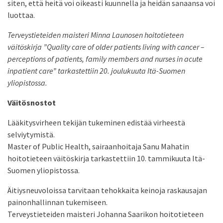
siten, että heitä voi oikeasti kuunnella ja heidän sanaansa voi
luottaa.
Terveystieteiden maisteri Minna Launosen hoitotieteen
väitöskirja ”Quality care of older patients living with cancer –
perceptions of patients, family members and nurses in acute
inpatient care” tarkastettiin 20. joulukuuta Itä-Suomen
yliopistossa.
Väitösnostot
Lääkitysvirheen tekijän tukeminen edistää virheestä
selviytymistä.
Master of Public Health, sairaanhoitaja Sanu Mahatin
hoitotieteen väitöskirja tarkastettiin 10. tammikuuta Itä-
Suomen yliopistossa.
Äitiysneuvoloissa tarvitaan tehokkaita keinoja raskausajan
painonhallinnan tukemiseen.
Terveystieteiden maisteri Johanna Saarikon hoitotieteen