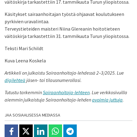
väitöskirja tarkastettiin 17. tammikuuta Turun yliopistossa.
Käsitykset sairaanhoitajan työstä ohjaavat koulutukseen
pyrkivien uravalintaa.
Terveystieteiden maisteri Niina Glereanin hoitotieteen
väitöskirja tarkastettiin 31. tammikuuta Turun yliopistossa.
Teksti Mari Schildt
Kuva Leena Koskela
Artikkeli on julkaistu Sairaanhoitaja-lehdessä
2–3
/2025. Lue
digilehteä
jäsen- tai tilausnumerollasi.
Tutustu tarkemmin
Sairaanhoitaja-lehteen
.
Lue verkkosivuilla
aiemmin julkaistuja Sairaanhoitaja-lehden
avoimia juttuja
.
JAA SOSIAALISESSA MEDIASSA
Jaa Facebookissa
Jaa X:ssä
Jaa Linkedinissä
Jaa Whatsappissa
Jaa Telegramissa