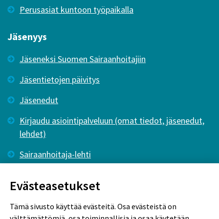
Perusasiat kuntoon työpaikalla
Jäsenyys
Jäseneksi Suomen Sairaanhoitajiin
Jäsentietojen päivitys
Jäsenedut
Kirjaudu asiointipalveluun (omat tiedot, jäsenedut,
lehdet)
Sairaanhoitaja-lehti
Tutkiva Hoitotyö -lehti
Evästeasetukset
Tämä sivusto käyttää evästeitä. Osa evästeistä on
välttämättömiä, osa toiminnallisia ja osaa käytetään