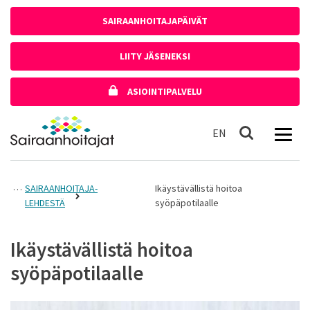
Siirry sisältöön
SAIRAANHOITAJAPÄIVÄT
LIITY JÄSENEKSI
ASIOINTIPALVELU
Etusivulle
In English
EN
Haku
SAIRAANHOITAJA-
Ikäystävällistä hoitoa
LEHDESTÄ
syöpäpotilaalle
Ikäystävällistä hoitoa
syöpäpotilaalle