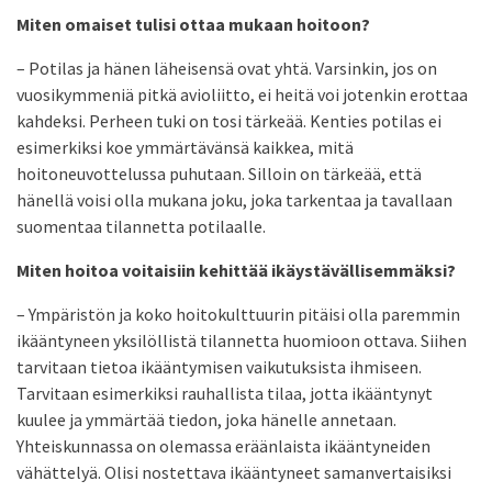
Miten omaiset tulisi ottaa mukaan hoitoon?
– Potilas ja hänen läheisensä ovat yhtä. Varsinkin, jos on
vuosikymmeniä pitkä avioliitto, ei heitä voi jotenkin erottaa
kahdeksi. Perheen tuki on tosi tärkeää. Kenties potilas ei
esimerkiksi koe ymmärtävänsä kaikkea, mitä
hoitoneuvottelussa puhutaan. Silloin on tärkeää, että
hänellä voisi olla mukana joku, joka tarkentaa ja tavallaan
suomentaa tilannetta potilaalle.
Miten hoitoa voitaisiin kehittää ikäystävällisemmäksi?
– Ympäristön ja koko hoitokulttuurin pitäisi olla paremmin
ikääntyneen yksilöllistä tilannetta huomioon ottava. Siihen
tarvitaan tietoa ikääntymisen vaikutuksista ihmiseen.
Tarvitaan esimerkiksi rauhallista tilaa, jotta ikääntynyt
kuulee ja ymmärtää tiedon, joka hänelle annetaan.
Yhteiskunnassa on olemassa eräänlaista ikääntyneiden
vähättelyä. Olisi nostettava ikääntyneet samanvertaisiksi