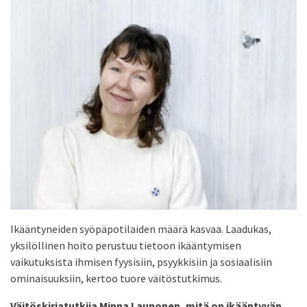
Ikääntyneiden syöpäpotilaiden määrä kasvaa. Laadukas,
yksilöllinen hoito perustuu tietoon ikääntymisen
vaikutuksista ihmisen fyysisiin, psyykkisiin ja sosiaalisiin
ominaisuuksiin, kertoo tuore väitöstutkimus.
Väitöskirjatutkija Minna Launonen, mitä on ikääntyvän