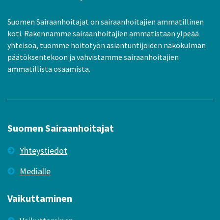
Suomen Sairaanhoitajat on sairaanhoitajien ammatillinen
koti. Rakennamme sairaanhoitajien ammatistaan ylpeää
yhteisöä, tuomme hoitotyön asiantuntijoiden näkökulman
päätöksentekoon ja vahvistamme sairaanhoitajien
ammatillista osaamista.
Suomen Sairaanhoitajat
Yhteystiedot
Medialle
Vaikuttaminen