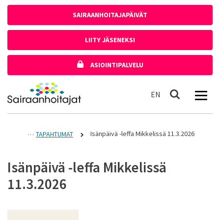
Siirry sisältöön
SAIRAANHOITAJAPÄIVÄT
LIITY JÄSENEKSI
ASIOINTIPALVELU
Etusivulle
In English
EN
Haku
Isänpäivä -leffa Mikkelissä 11.3.2026
TAPAHTUMAT
Isänpäivä -leffa Mikkelissä
11.3.2026