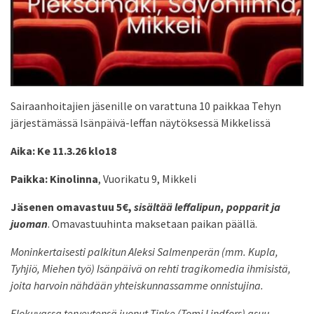
Sairaanhoitajien jäsenille on varattuna 10 paikkaa Tehyn
järjestämässä Isänpäivä-leffan näytöksessä Mikkelissä
Aika: Ke 11.3.26 klo18
Paikka: Kinolinna
, Vuorikatu 9, Mikkeli
Jäsenen omavastuu 5€,
sisältää leffalipun, popparit ja
juoman
. Omavastuuhinta maksetaan paikan päällä.
Moninkertaisesti palkitun Aleksi Salmenperän (mm. Kupla,
Tyhjiö, Miehen työ) Isänpäivä on rehti tragikomedia ihmisistä,
joita harvoin nähdään yhteiskunnassamme onnistujina.
Elokuvassa terveytensä juonut Tinke (Tomi Lindfors) asuu