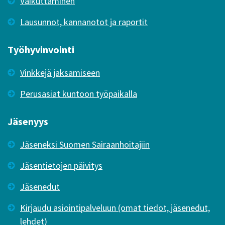
Vaikuttaminen
Lausunnot, kannanotot ja raportit
Työhyvinvointi
Vinkkejä jaksamiseen
Perusasiat kuntoon työpaikalla
Jäsenyys
Jäseneksi Suomen Sairaanhoitajiin
Jäsentietojen päivitys
Jäsenedut
Kirjaudu asiointipalveluun (omat tiedot, jäsenedut,
lehdet)