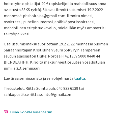
hoitotyön opiskelijat 20 € (opiskelijoilla mahdollisuus anoa
avustusta SSKS ry:ltä). Sitovat ilmoittautumiset 19.2.2022
mennessä: phshoitajat@gmail.com. Ilmoita nimesi,
osoitteesi, puhelinnumerosi ja sähköpostiosoitteesi,
mahdollinen erityisruokavalio, mielellään myös ammattisi
tai työpaikkasi.
Osallistumismaksu suoritetaan 19.2.2022 mennessä Suomen
Sairaanhoitajain Kristillinen Seura SSKS ry:n Tampereen
seudun alaosaston tilille: Nordea FI42 1359 5000 0440 44
BICNDEAFIHH. Kirjoita maksun viestiosuuteen osallistujan
nimi ja 3.3. seminaari.
Lue lisää seminaarista ja sen ohjelmasta
täältä
.
Tiedustelut: Riitta Sointu puh. 040 833 6139 tai
sähköpostitse riitta.sointu@gmail.com
Lisää Google kalenteriin