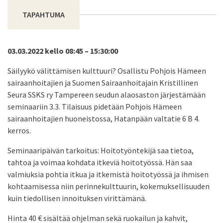
TAPAHTUMA
03.03.2022 kello 08:45 – 15:30:00
Säilyykö välittämisen kulttuuri? Osallistu Pohjois Hämeen
sairaanhoitajien ja Suomen Sairaanhoitajain Kristillinen
Seura SSKS ry Tampereen seudun alaosaston järjestämään
seminaariin 3.3. Tilaisuus pidetään Pohjois Hämeen
sairaanhoitajien huoneistossa, Hatanpään valtatie 6 B 4.
kerros.
Seminaaripäivän tarkoitus: Hoitotyöntekijä saa tietoa,
tahtoa ja voimaa kohdata itkeviä hoitotyössä. Hän saa
valmiuksia pohtia itkua ja itkemistä hoitotyössä ja ihmisen
kohtaamisessa niin perinnekulttuurin, kokemuksellisuuden
kuin tiedollisen innoituksen virittämänä.
Hinta 40 € sisältää ohjelman sekä ruokailun ja kahvit,