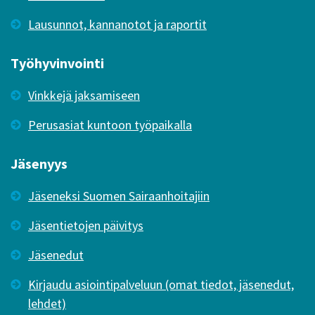
Lausunnot, kannanotot ja raportit
Työhyvinvointi
Vinkkejä jaksamiseen
Perusasiat kuntoon työpaikalla
Jäsenyys
Jäseneksi Suomen Sairaanhoitajiin
Jäsentietojen päivitys
Jäsenedut
Kirjaudu asiointipalveluun (omat tiedot, jäsenedut,
lehdet)