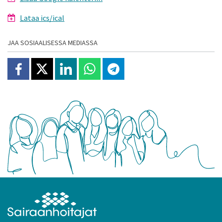
Lataa ics/ical
JAA SOSIAALISESSA MEDIASSA
Jaa Facebookissa
Jaa X:ssä
Jaa Linkedinissä
Jaa Whatsappissa
Jaa Telegramissa