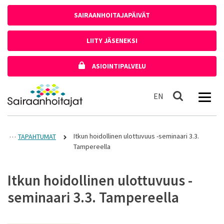
Siirry sisältöön
SAIRAANHOITAJAPÄIVÄT
LIITY JÄSENEKSI
ASIOINTIPALVELU
Etusivulle
In English
EN
Haku
Itkun hoidollinen ulottuvuus -seminaari 3.3.
TAPAHTUMAT
Tampereella
Itkun hoidollinen ulottuvuus -
seminaari 3.3. Tampereella