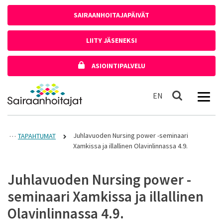
Siirry sisältöön
SAIRAANHOITAJAPÄIVÄT
LIITY JÄSENEKSI
ASIOINTIPALVELU
Etusivulle
In English
EN
Haku
Juhlavuoden Nursing power -seminaari
TAPAHTUMAT
Xamkissa ja illallinen Olavinlinnassa 4.9.
Juhlavuoden Nursing power -
seminaari Xamkissa ja illallinen
Olavinlinnassa 4.9.