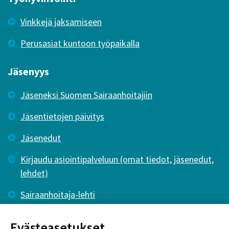
Vinkkejä jaksamiseen
Perusasiat kuntoon työpaikalla
Jäsenyys
Jäseneksi Suomen Sairaanhoitajiin
Jäsentietojen päivitys
Jäsenedut
Kirjaudu asiointipalveluun (omat tiedot, jäsenedut,
lehdet)
Sairaanhoitaja-lehti
Tutkiva Hoitotyö -lehti
Evästeasetukset