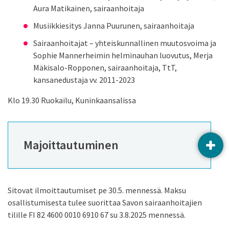
Aura Matikainen, sairaanhoitaja
Musiikkiesitys Janna Puurunen, sairaanhoitaja
Sairaanhoitajat – yhteiskunnallinen muutosvoima ja
Sophie Mannerheimin helminauhan luovutus, Merja
Mäkisalo-Ropponen, sairaanhoitaja, TtT,
kansanedustaja vv. 2011-2023
Klo 19.30 Ruokailu, Kuninkaansalissa
Majoittautuminen
AVAA
Sitovat ilmoittautumiset pe 30.5. mennessä. Maksu
osallistumisesta tulee suorittaa Savon sairaanhoitajien
tilille FI 82 4600 0010 6910 67 su 3.8.2025 mennessä.