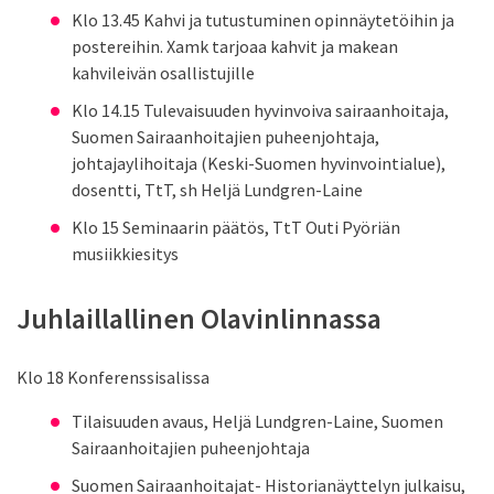
Klo 13.45 Kahvi ja tutustuminen opinnäytetöihin ja
postereihin. Xamk tarjoaa kahvit ja makean
kahvileivän osallistujille
Klo 14.15 Tulevaisuuden hyvinvoiva sairaanhoitaja,
Suomen Sairaanhoitajien puheenjohtaja,
johtajaylihoitaja (Keski-Suomen hyvinvointialue),
dosentti, TtT, sh Heljä Lundgren-Laine
Klo 15 Seminaarin päätös, TtT Outi Pyöriän
musiikkiesitys
Juhlaillallinen Olavinlinnassa
Klo 18 Konferenssisalissa
Tilaisuuden avaus, Heljä Lundgren-Laine, Suomen
Sairaanhoitajien puheenjohtaja
Suomen Sairaanhoitajat- Historianäyttelyn julkaisu,