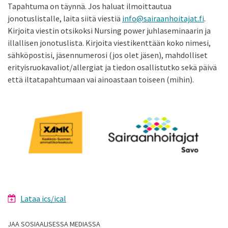
Tapahtuma on täynnä. Jos haluat ilmoittautua
jonotuslistalle, laita siitä viestiä
info@sairaanhoitajat.fi
.
Kirjoita viestin otsikoksi Nursing power juhlaseminaarin ja
illallisen jonotuslista. Kirjoita viestikenttään koko nimesi,
sähköpostisi, jäsennumerosi (jos olet jäsen), mahdolliset
erityisruokavaliot/allergiat ja tiedon osallistutko sekä päivä
että iltatapahtumaan vai ainoastaan toiseen (mihin).
Lataa ics/ical
JAA SOSIAALISESSA MEDIASSA