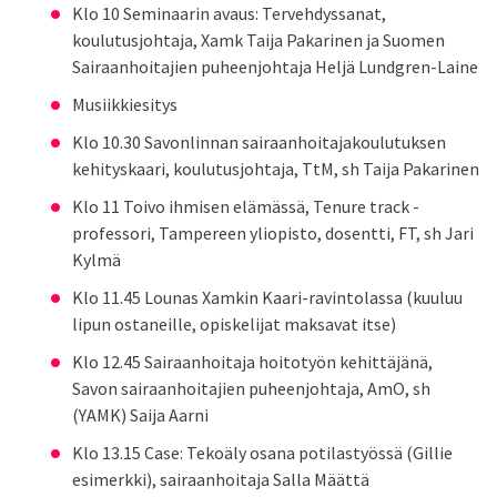
Klo 10 Seminaarin avaus: Tervehdyssanat,
koulutusjohtaja, Xamk Taija Pakarinen ja Suomen
Sairaanhoitajien puheenjohtaja Heljä Lundgren-Laine
Musiikkiesitys
Klo 10.30 Savonlinnan sairaanhoitajakoulutuksen
kehityskaari, koulutusjohtaja, TtM, sh Taija Pakarinen
Klo 11 Toivo ihmisen elämässä, Tenure track -
professori, Tampereen yliopisto, dosentti, FT, sh Jari
Kylmä
Klo 11.45 Lounas Xamkin Kaari-ravintolassa (kuuluu
lipun ostaneille, opiskelijat maksavat itse)
Klo 12.45 Sairaanhoitaja hoitotyön kehittäjänä,
Savon sairaanhoitajien puheenjohtaja, AmO, sh
(YAMK) Saija Aarni
Klo 13.15 Case: Tekoäly osana potilastyössä (Gillie
esimerkki), sairaanhoitaja Salla Määttä