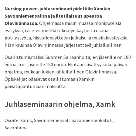
Nursing power -juhlaseminaari pidetään Xamkin
Savonniemensalissa ja iltatilaisuus upeassa
Olavinlinnassa.
Ohjelmassa muun muassa monipuolisia
esityksiä, case-esimerkki tekoälyn käytöstä osana
potilastyötä, historianäyttelyn julkaisu ja musiikkiesityksiä.
Illan kruunaa Olavinlinnassa järjestettävä juhlaillallinen.
Osallistumismaksu Suomen Sairaanhoitajien jäsenille on 100
euroa ja ei-jäsenille 150 euroa. Hintaan sisältyy koko päivän
ohjelma, mukaan lukien juhlaillallinen Olavinlinnassa.
Opiskelijat pääsevät osallistumaan Xamkin
päivätapahtumaan maksutta.
Juhlaseminaarin ohjelma, Xamk
Osoite: Xamk, Savonniemensali, Savonniemenkatu 6,
Savonlinna.