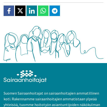
Jaa Facebookissa
Jaa X:ssä
Jaa Linkedinissä
Jaa Whatsappissa
Jaa Telegramissa
Suomen Sairaanhoitajat on sairaanhoitajien ammatillinen
koti. Rakennamme sairaanhoitajien ammatistaan ylpeää
yhteisöä, tuomme hoitotyön asiantuntijoiden näkökulman