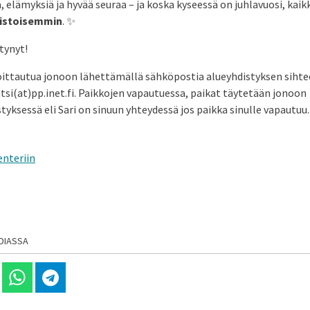
ä, elämyksiä ja hyvää seuraa – ja koska kyseessä on juhlavuosi, kai
uistoisemmin
. ✨
tynyt!
oittautua jonoon lähettämällä sähköpostia alueyhdistyksen sihtee
atsi(at)pp.inet.fi. Paikkojen vapautuessa, paikat täytetään jonoon
tyksessä eli Sari on sinuun yhteydessä jos paikka sinulle vapautuu.
enteriin
DIASSA
 Linkedinissä
Jaa Whatsappissa
Jaa Telegramissa