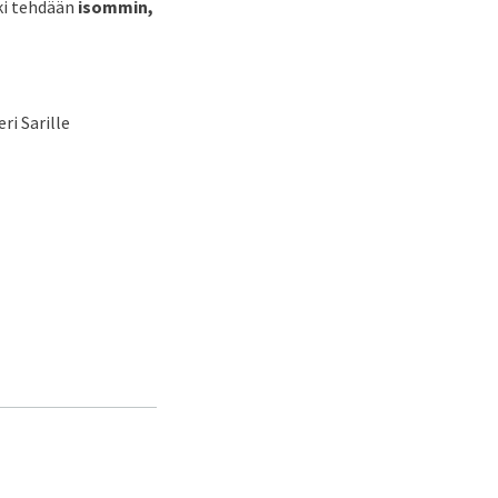
kki tehdään
isommin,
ri Sarille