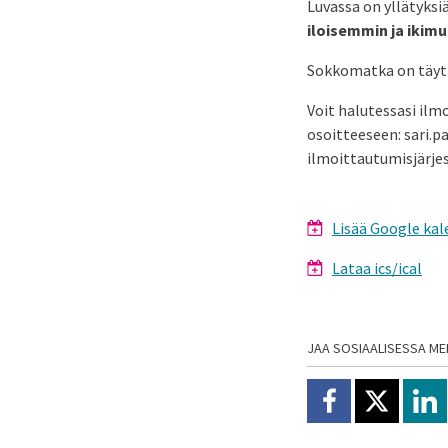
Luvassa on yllätyksi
iloisemmin ja ikim
Sokkomatka on täyt
Voit halutessasi ilm
osoitteeseen: sari.p
ilmoittautumisjärjes
Lisää Google kal
Lataa ics/ical
JAA SOSIAALISESSA ME
Jaa Facebookissa
Jaa X:ssä
Jaa