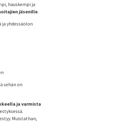
mpi, hauskempi ja
itajien jäsenille
.
ä ja yhdessäolon
en
lä sehän on
kkeella ja varmista
estyksessä.
estyy. Muistathan,