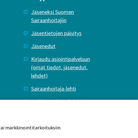
Jäseneksi Suomen
Sairaanhoitajiin
Jäsentietojen päivitys
Jäsenedut
Kirjaudu asiointipalveluun
(omat tiedot, jäsenedut,
lehdet)
Sairaanhoitaja-lehti
Tutkiva Hoitotyö -lehti
ai markkinointitarkoituksiin.