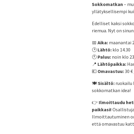
Sokkomatkan
– mut
yllätyksellisempi k
Edelliset kaksi sokk
riemua. Nyt on sinun
📅
Aika:
maanantai 2
🕑
Lähtö:
klo 14.30
🕚
Paluu:
noin klo 2
📍
Lähtöpaikka:
Har
💶
Omavastuu:
30 €
🍽️
Sisältö:
ruokailu 
sokkomatkan idea!
👉
Ilmoittaudu heti
paikkasi!
Osallistuj
Ilmoittautuminen on 
että omavastuu katta