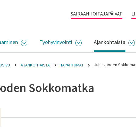
SAIRAANHOITAJAPÄIVÄT
L
aaminen
Työhyvinvointi
Ajankohtaista
ALIKKO
AVAA ALASIVUJEN VALIKKO
AVAA ALASIVUJEN VALI
A
Juhlavuoden Sokkoma
USIVU
AJANKOHTAISTA
TAPAHTUMAT
uoden Sokkomatka