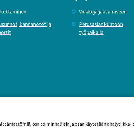
ikuttaminen
Vinkkejä jaksamiseen
usunnot, kannanotot ja
Perusasiat kuntoon
portit
työpaikalla
älttämättömiä, osa toiminnallisia ja osaa käytetään analytiikka- t