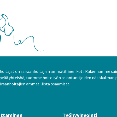
oitajat on sairaanhoitajien ammatillinen koti. Rakennamme sai
peää yhteisöä, tuomme hoitotyön asiantuntijoiden näkökulman 
raanhoitajien ammatillista osaamista.
uttaminen
Työhyvinvointi