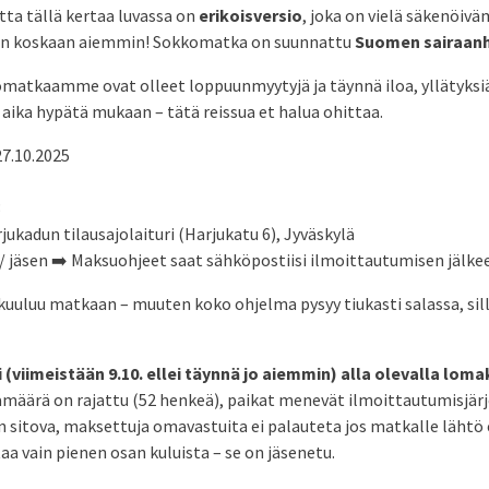
ta tällä kertaa luvassa on
erikoisversio
, joka on vielä säkenöivä
uin koskaan aiemmin! Sokkomatka on suunnattu
Suomen sairaanho
omatkaamme ovat olleet loppuunmyytyjä ja täynnä iloa, yllätyksi
 aika hypätä mukaan – tätä reissua et halua ohittaa.
7.10.2025
3
jukadun tilausajolaituri (Harjukatu 6), Jyväskylä
 / jäsen ➡️ Maksuohjeet saat sähköpostiisi ilmoittautumisen jälke
kuuluu matkaan – muuten koko ohjelma pysyy tiukasti salassa, sil
 (viimeistään 9.10. ellei täynnä jo aiemmin) alla olevalla loma
amäärä on rajattu (52 henkeä), paikat menevät ilmoittautumisjärj
sitova, maksettuja omavastuita ei palauteta jos matkalle lähtö 
a vain pienen osan kuluista – se on jäsenetu.