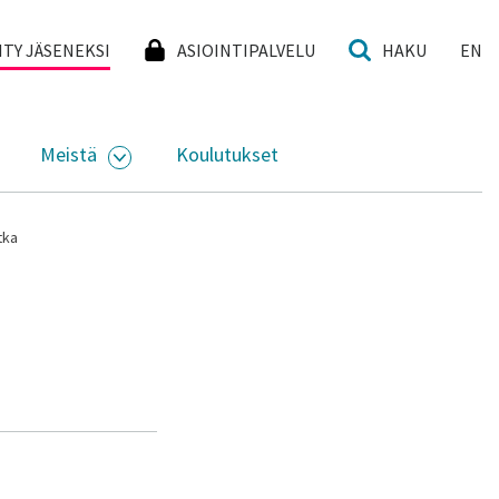
I
IITY JÄSENEKSI
ASIOINTIPALVELU
HAKU
EN
Meistä
Koulutukset
KKO
VAA ALASIVUJEN VALIKKO
AVAA ALASIVUJEN VALIKKO
tka