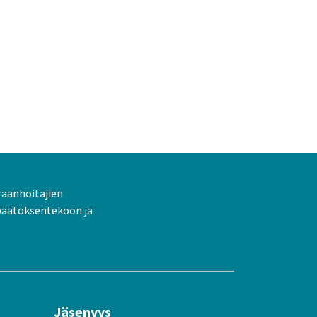
raanhoitajien
päätöksentekoon ja
Jäsenyys