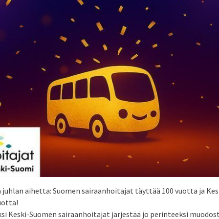
 juhlan aihetta: Suomen sairaanhoitajat täyttää 100 vuotta ja K
uotta!
si Keski-Suomen sairaanhoitajat järjestää jo perinteeksi muodo