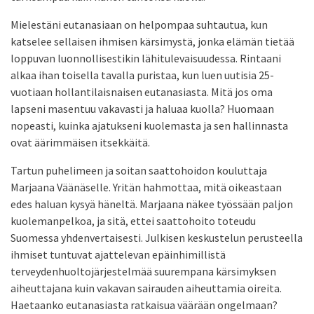
Mielestäni eutanasiaan on helpompaa suhtautua, kun
katselee sellaisen ihmisen kärsimystä, jonka elämän tietää
loppuvan luonnollisestikin lähitulevaisuudessa. Rintaani
alkaa ihan toisella tavalla puristaa, kun luen uutisia 25-
vuotiaan hollantilaisnaisen eutanasiasta. Mitä jos oma
lapseni masentuu vakavasti ja haluaa kuolla? Huomaan
nopeasti, kuinka ajatukseni kuolemasta ja sen hallinnasta
ovat äärimmäisen itsekkäitä.
Tartun puhelimeen ja soitan saattohoidon kouluttaja
Marjaana Väänäselle. Yritän hahmottaa, mitä oikeastaan
edes haluan kysyä häneltä. Marjaana näkee työssään paljon
kuolemanpelkoa, ja sitä, ettei saattohoito toteudu
Suomessa yhdenvertaisesti. Julkisen keskustelun perusteella
ihmiset tuntuvat ajattelevan epäinhimillistä
terveydenhuoltojärjestelmää suurempana kärsimyksen
aiheuttajana kuin vakavan sairauden aiheuttamia oireita.
Haetaanko eutanasiasta ratkaisua väärään ongelmaan?