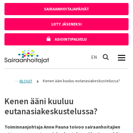
Siirry sisältöön
SAIRAANHOITAJAPÄIVÄT
LIITY JÄSENEKSI
ASIOINTIPALVELU
Etusivulle
In English
EN
Haku
Kenen ääni kuuluu eutanasiakeskustelussa?
BLOGIT
Kenen ääni kuuluu
eutanasiakeskustelussa?
Toiminnanjohtaja Anne Pauna toivoo sairaanhoitajien