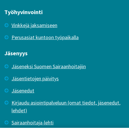
Työhyvinvointi
Vinkkejä jaksamiseen
Perusasiat kuntoon työpaikalla
Jäsenyys
Jäseneksi Suomen Sairaanhoitajiin
Jäsentietojen päivitys
Jäsenedut
Kirjaudu asiointipalveluun (omat tiedot, jäsenedut,
lehdet)
Sairaanhoitaja-lehti