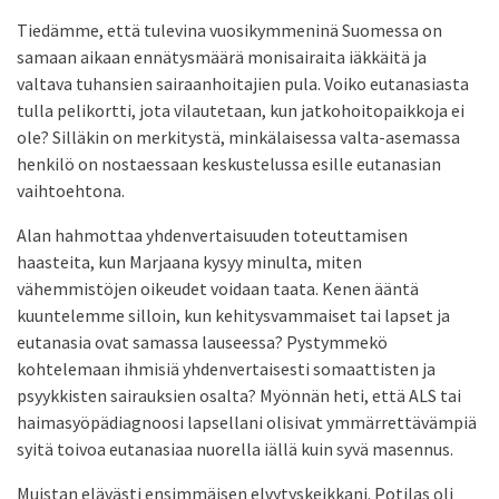
Tiedämme, että tulevina vuosikymmeninä Suomessa on
samaan aikaan ennätysmäärä monisairaita iäkkäitä ja
valtava tuhansien sairaanhoitajien pula. Voiko eutanasiasta
tulla pelikortti, jota vilautetaan, kun jatkohoitopaikkoja ei
ole? Silläkin on merkitystä, minkälaisessa valta-asemassa
henkilö on nostaessaan keskustelussa esille eutanasian
vaihtoehtona.
Alan hahmottaa yhdenvertaisuuden toteuttamisen
haasteita, kun Marjaana kysyy minulta, miten
vähemmistöjen oikeudet voidaan taata. Kenen ääntä
kuuntelemme silloin, kun kehitysvammaiset tai lapset ja
eutanasia ovat samassa lauseessa? Pystymmekö
kohtelemaan ihmisiä yhdenvertaisesti somaattisten ja
psyykkisten sairauksien osalta? Myönnän heti, että ALS tai
haimasyöpädiagnoosi lapsellani olisivat ymmärrettävämpiä
syitä toivoa eutanasiaa nuorella iällä kuin syvä masennus.
Muistan elävästi ensimmäisen elvytyskeikkani. Potilas oli