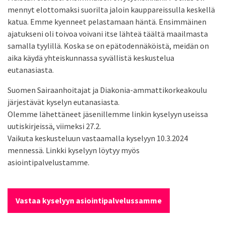
mennyt elottomaksi suorilta jaloin kauppareissulla keskellä
katua. Emme kyenneet pelastamaan häntä. Ensimmäinen
ajatukseni oli toivoa voivani itse lähteä täältä maailmasta
samalla tyylillä. Koska se on epätodennäköistä, meidän on
aika käydä yhteiskunnassa syvällistä keskustelua
eutanasiasta.
Suomen Sairaanhoitajat ja Diakonia-ammattikorkeakoulu
järjestävät kyselyn eutanasiasta.
Olemme lähettäneet jäsenillemme linkin kyselyyn useissa
uutiskirjeissä, viimeksi 27.2.
Vaikuta keskusteluun vastaamalla kyselyyn 10.3.2024
mennessä. Linkki kyselyyn löytyy myös
asiointipalvelustamme.
Vastaa kyselyyn asiointipalvelussamme