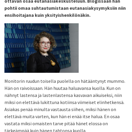
ottavan osaa eutanasiakeskusteluun. Blogissaan hän
pohtii omaa suhtautumistaan eutanasiakysymyksiin niin
ensihoitajana kuin yksityishenkilönäkin.
Monitorin ruudun toisella puolella on hätääntynyt mummo.
Hän on raivoissaan. Hän huutaa haluavansa kuolla. Kun on
nähnyt lastensa ja lastenlastensa kasvavan aikuiseksi, niin
miksi on elettävä lukittuna kotiinsa viimeiset elinhetkensä.
Asiakas penää minulta vastausta siihen, miksi hänen on
elettävä muita varten, kun hän ei enää itse halua. En osaa
vastata miksi omaisten tarve pitää hänet elossa on
tärkeämpää kuin hänen tahtonsa kuolla.