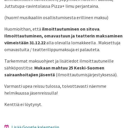
Juttutupa-ravintolassa Pizza+ limu perjantaina.
(huom! musikaaliin osallistumisesta erillinen maksu)
Huomioithan, että
ilmoittautuminen on sitova
.
Ilmoittautuminen, omavastuun ja teatterin maksaminen
viimeistään 31.12.22
alla olevalla lomakkeella . Maksettuja
omavastuita / teatterilippumaksuja ei palauteta.
Tarkemmat maksuohjeet ja lisätiedot ilmoittautuneille
sähköpostitse.
Mukaan mahtuu 25
Keski-Suomen
sairaanhoitajien jäsentä
(ilmoittautumisjärjestyksessä).
Varmasti upea reissu tulossa, toivottavasti näemme
helmikuussa jäsenreissulla!
Kenttiä ei löytynyt.
Lisää Google kalenteriin