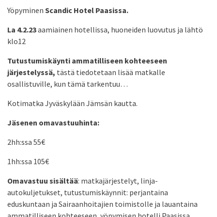
Yöpyminen
Scandic Hotel Paasissa.
La 4.2.23
aamiainen hotellissa, huoneiden luovutus ja lähtö
klo12
Tutustumiskäynti ammatilliseen kohteeseen
järjestelyssä,
tästä tiedotetaan lisää matkalle
osallistuville, kun tämä tarkentuu…
Kotimatka Jyväskylään Jämsän kautta.
Jäsenen omavastuuhinta:
2hh:ssa 55€
1hh:ssa 105€
Omavastuu sisältää
: matkajärjestelyt, linja-
autokuljetukset, tutustumiskäynnit: perjantaina
eduskuntaan ja Sairaanhoitajien toimistolle ja lauantaina
ammatilliseen kohteeseen, yöpymisen hotelli Paasissa,