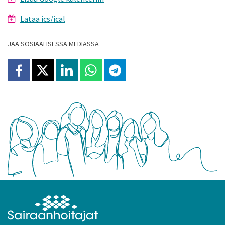
Lataa ics/ical
JAA SOSIAALISESSA MEDIASSA
Jaa Facebookissa
Jaa X:ssä
Jaa Linkedinissä
Jaa Whatsappissa
Jaa Telegramissa