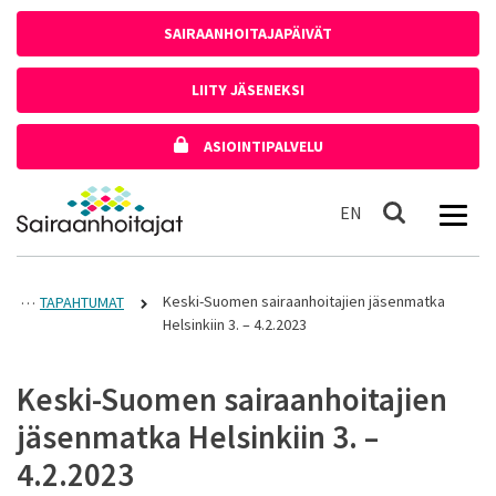
Siirry sisältöön
SAIRAANHOITAJAPÄIVÄT
LIITY JÄSENEKSI
ASIOINTIPALVELU
Etusivulle
In English
EN
Haku
Keski-Suomen sairaanhoitajien jäsenmatka
TAPAHTUMAT
Helsinkiin 3. – 4.2.2023
Keski-Suomen sairaanhoitajien
jäsenmatka Helsinkiin 3. –
4.2.2023