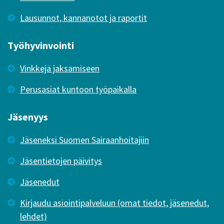
Lausunnot, kannanotot ja raportit
Työhyvinvointi
Vinkkejä jaksamiseen
Perusasiat kuntoon työpaikalla
Jäsenyys
Jäseneksi Suomen Sairaanhoitajiin
Jäsentietojen päivitys
Jäsenedut
Kirjaudu asiointipalveluun (omat tiedot, jäsenedut,
lehdet)