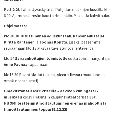
Pe 3.2.23
: Lähtö Jyväskylästä Pohjolan matkojen bussilla klo
6.00. Ajamme Jämsän kautta Helsinkiin. Matkalla kahvitauko.
Ohjelmassa:
klo 10.30
Tutustuminen eduskuntaan
,
kansanedustajat
Piritta Rantanen
ja
Joonas Könttä
. Lisäksi pääsemme
seuraamaan klo 13 alkavaa täysistuntoa lehtereiltä.
klo 14
Sairaanhoitajien toimistolle
uutta toiminnanjohtaja
Anne Paunaa
tapaamaan
klo16.30 Ravintola Juttutupa,
pizza + limsa
(muut juomat
omakustanteisesti)
Omakustanteisesti: Priscilla – aavikon kuningatar -
musikaali
klo19 Helsingin kaupunginteatterissa
89€.
,
HUOM! teatteriin ilmoittautuminen ei enää mahdollista
(ilmoittautuminen loppui 31.12.22)