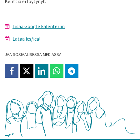
Kenttiä ei löytynyt.
Lisää Google kalenteriin
Lataa ics/ical
JAA SOSIAALISESSA MEDIASSA
Jaa Facebookissa
Jaa X:ssä
Jaa Linkedinissä
Jaa Whatsappissa
Jaa Telegramissa