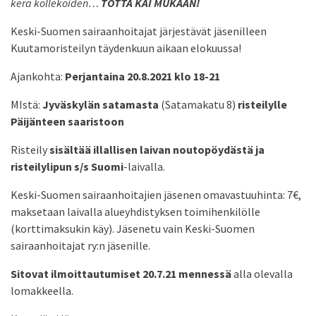
kera kollekoiden…
TOTTA KAI MUKAAN!
Keski-Suomen sairaanhoitajat järjestävät jäsenilleen
Kuutamoristeilyn täydenkuun aikaan elokuussa!
Ajankohta:
Perjantaina 20.8.2021 klo 18-21
MIstä:
Jyväskylän satamasta
(Satamakatu 8)
risteilylle
Päijänteen saaristoon
Risteily
sisältää illallisen laivan noutopöydästä ja
risteilylipun
s/s Suomi
-laivalla.
Keski-Suomen sairaanhoitajien jäsenen omavastuuhinta: 7€,
maksetaan laivalla alueyhdistyksen toimihenkilölle
(korttimaksukin käy). Jäsenetu vain Keski-Suomen
sairaanhoitajat ry:n jäsenille.
Sitovat ilmoittautumiset 20.7.21 mennessä
alla olevalla
lomakkeella.