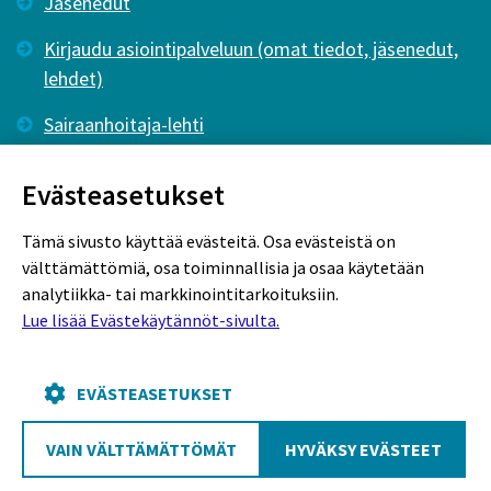
Jäsenedut
Kirjaudu asiointipalveluun (omat tiedot, jäsenedut,
lehdet)
Sairaanhoitaja-lehti
Tutkiva Hoitotyö -lehti
Evästeasetukset
Tämä sivusto käyttää evästeitä. Osa evästeistä on
välttämättömiä, osa toiminnallisia ja osaa käytetään
analytiikka- tai markkinointitarkoituksiin.
Lue lisää Evästekäytännöt-sivulta.
Rekisteriseloste
Tietosuojaseloste
Evästekäytännöt
EVÄSTEASETUKSET
VAIN VÄLTTÄMÄTTÖMÄT
HYVÄKSY EVÄSTEET
Poutapilvi web design