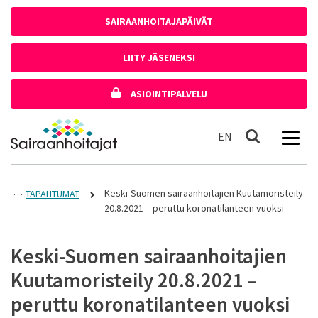
Siirry sisältöön
SAIRAANHOITAJAPÄIVÄT
LIITY JÄSENEKSI
ASIOINTIPALVELU
Etusivulle
In English
EN
Haku
Keski-Suomen sairaanhoitajien Kuutamoristeily
TAPAHTUMAT
20.8.2021 – peruttu koronatilanteen vuoksi
Keski-Suomen sairaanhoitajien
Kuutamoristeily 20.8.2021 –
peruttu koronatilanteen vuoksi