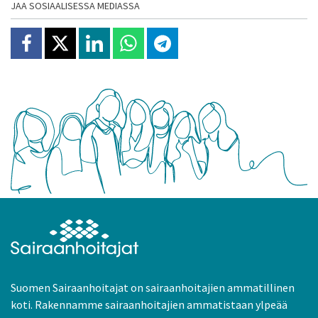
JAA SOSIAALISESSA MEDIASSA
Jaa Facebookissa
Jaa X:ssä
Jaa Linkedinissä
Jaa Whatsappissa
Jaa Telegramissa
Suomen Sairaanhoitajat on sairaanhoitajien ammatillinen
koti. Rakennamme sairaanhoitajien ammatistaan ylpeää