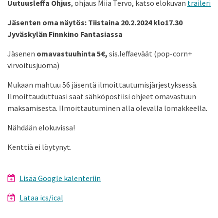
Uutuusleffa Ohjus
, ohjaus Miia Tervo, katso elokuvan
traileri
Jäsenten oma näytös:
Tiistaina 20.2.2024 klo17.30
Jyväskylän Finnkino Fantasiassa
Jäsenen
omavastuuhinta 5€,
sis.leffaeväät (pop-corn+
virvoitusjuoma)
Mukaan mahtuu 56 jäsentä ilmoittautumisjärjestyksessä.
Ilmoittauduttuasi saat sähköpostiisi ohjeet omavastuun
maksamisesta. Ilmoittautuminen alla olevalla lomakkeella.
Nähdään elokuvissa!
Kenttiä ei löytynyt.
Lisää Google kalenteriin
Lataa ics/ical