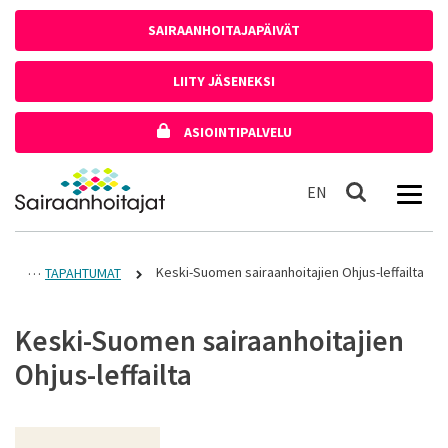
Siirry sisältöön
SAIRAANHOITAJAPÄIVÄT
LIITY JÄSENEKSI
ASIOINTIPALVELU
Etusivulle
In English
EN
Haku
Keski-Suomen sairaanhoitajien Ohjus-leffailta
TAPAHTUMAT
Keski-Suomen sairaanhoitajien
Ohjus-leffailta