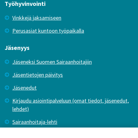
Työhyvinvointi
Vinkkejä jaksamiseen
Perusasiat kuntoon työpaikalla
Jäsenyys
Jäseneksi Suomen Sairaanhoitajiin
Jäsentietojen päivitys
Jäsenedut
Kirjaudu asiointipalveluun (omat tiedot, jäsenedut,
lehdet)
Sairaanhoitaja-lehti
Tutkiva Hoitotyö -lehti