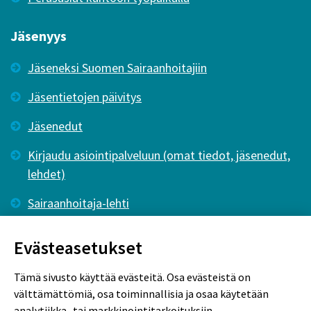
Jäsenyys
Jäseneksi Suomen Sairaanhoitajiin
Jäsentietojen päivitys
Jäsenedut
Kirjaudu asiointipalveluun (omat tiedot, jäsenedut,
lehdet)
Sairaanhoitaja-lehti
Tutkiva Hoitotyö -lehti
Evästeasetukset
Tämä sivusto käyttää evästeitä. Osa evästeistä on
välttämättömiä, osa toiminnallisia ja osaa käytetään
analytiikka- tai markkinointitarkoituksiin.