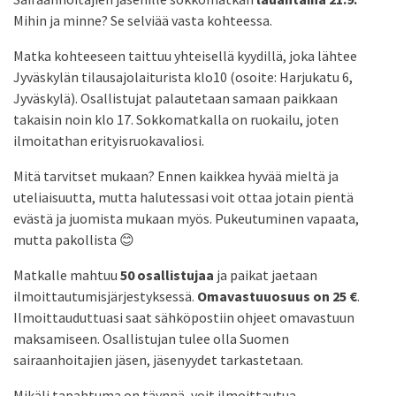
Mihin ja minne? Se selviää vasta kohteessa.
Matka kohteeseen taittuu yhteisellä kyydillä, joka lähtee
Jyväskylän tilausajolaiturista klo10 (osoite: Harjukatu 6,
Jyväskylä). Osallistujat palautetaan samaan paikkaan
takaisin noin klo 17. Sokkomatkalla on ruokailu, joten
ilmoitathan erityisruokavaliosi.
Mitä tarvitset mukaan? Ennen kaikkea hyvää mieltä ja
uteliaisuutta, mutta halutessasi voit ottaa jotain pientä
evästä ja juomista mukaan myös. Pukeutuminen vapaata,
mutta pakollista 😊
Matkalle mahtuu
50 osallistujaa
ja paikat jaetaan
ilmoittautumisjärjestyksessä.
Omavastuuosuus on 25 €
.
Ilmoittauduttuasi saat sähköpostiin ohjeet omavastuun
maksamiseen. Osallistujan tulee olla Suomen
sairaanhoitajien jäsen, jäsenyydet tarkastetaan.
Mikäli tapahtuma on täynnä, voit ilmoittautua