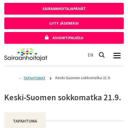
Siirry sisältöön
SAIRAANHOITAJAPÄIVÄT
LIITY JÄSENEKSI
ASIOINTIPALVELU
Etusivulle
In English
EN
Haku
Keski-Suomen sokkomatka 21.9.
TAPAHTUMAT
Keski-Suomen sokkomatka 21.9.
TAPAHTUMA