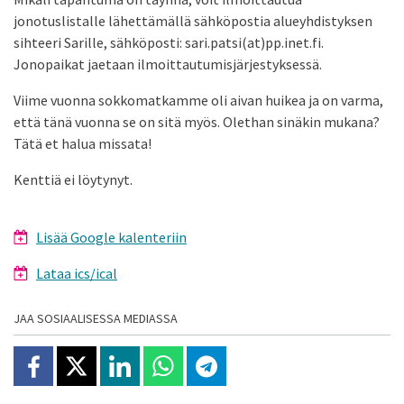
jonotuslistalle lähettämällä sähköpostia alueyhdistyksen
sihteeri Sarille, sähköposti: sari.patsi(at)pp.inet.fi.
Jonopaikat jaetaan ilmoittautumisjärjestyksessä.
Viime vuonna sokkomatkamme oli aivan huikea ja on varma,
että tänä vuonna se on sitä myös. Olethan sinäkin mukana?
Tätä et halua missata!
Kenttiä ei löytynyt.
Lisää Google kalenteriin
Lataa ics/ical
JAA SOSIAALISESSA MEDIASSA
Jaa Facebookissa
Jaa X:ssä
Jaa Linkedinissä
Jaa Whatsappissa
Jaa Telegramissa