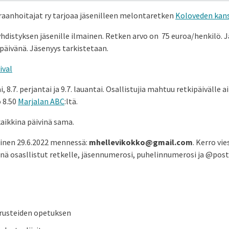
raanhoitajat ry tarjoaa jäsenilleen melontaretken
Koloveden kans
yhdistyksen jäsenille ilmainen. Retken arvo on 75 euroa/henkilö. J
 päivänä. Jäsenyys tarkistetaan.
ival
, 8.7. perjantai ja 9.7. lauantai. Osallistujia mahtuu retkipäivälle a
o 8.50
Marjalan ABC
:ltä.
aikkina päivinä sama.
inen 29.6.2022 mennessä:
mhellevikokko@gmail.com
. Kerro vi
nä osasllistut retkelle, jäsennumerosi, puhelinnumerosi ja @post
rusteiden opetuksen