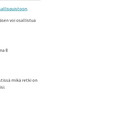
allispuistoon
.
äsen voi osallistua
ina 8
estissä mikä retki on
isi.