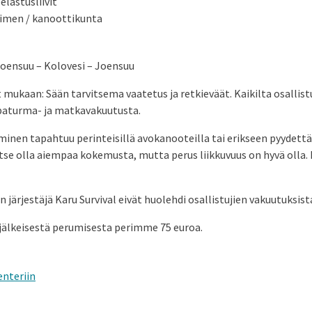
elastusliivit
timen / kanoottikunta
Joensuu – Kolovesi – Joensuu
 mukaan: Sään tarvitsema vaatetus ja retkieväät. Kaikilta osallist
paturma- ja matkavakuutusta.
nen tapahtuu perinteisillä avokanooteilla tai erikseen pyydettäe
tse olla aiempaa kokemusta, mutta perus liikkuvuus on hyvä olla.
n järjestäjä Karu Survival eivät huolehdi osallistujien vakuutuksist
jälkeisestä perumisesta perimme 75 euroa.
enteriin