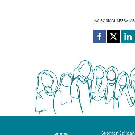
JAA SOSIAALISESSA ME
Jaa Facebookissa
Jaa X:ssä
Jaa
Suomen Sairaanh