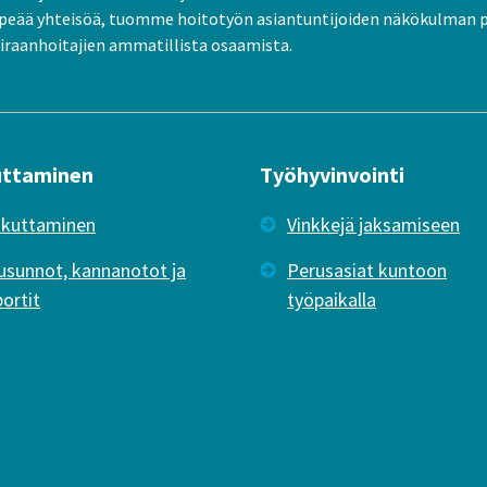
peää yhteisöä, tuomme hoitotyön asiantuntijoiden näkökulman 
raanhoitajien ammatillista osaamista.
uttaminen
Työhyvinvointi
ikuttaminen
Vinkkejä jaksamiseen
usunnot, kannanotot ja
Perusasiat kuntoon
portit
työpaikalla