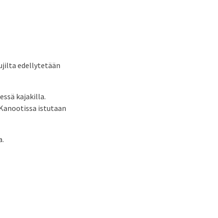
ujilta edellytetään
ssä kajakilla.
 Kanootissa istutaan
a.