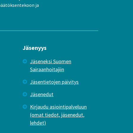
päätöksentekoon ja
Jäsenyys
Jäseneksi Suomen
Sairaanhoitajiin
Jäsentietojen päivitys
Jäsenedut
Kirjaudu asiointipalveluun
(omat tiedot, jäsenedut,
lehdet)