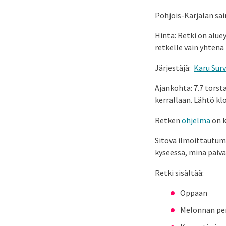
Pohjois-Karjalan sai
Hinta: Retki on alue
retkelle vain yhtenä
Järjestäjä:
Karu Surv
Ajankohta: 7.7 torstai
kerrallaan. Lähtö kl
Retken
ohjelma
on k
Sitova ilmoittautum
kyseessä, minä päivä
Retki sisältää:
Oppaan
Melonnan pe