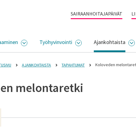
SAIRAANHOITAJAPÄIVÄT
L
aaminen
Työhyvinvointi
Ajankohtaista
ALIKKO
AVAA ALASIVUJEN VALIKKO
AVAA ALASIVUJEN VALI
A
Koloveden melontaret
TUSIVU
AJANKOHTAISTA
TAPAHTUMAT
en melontaretki