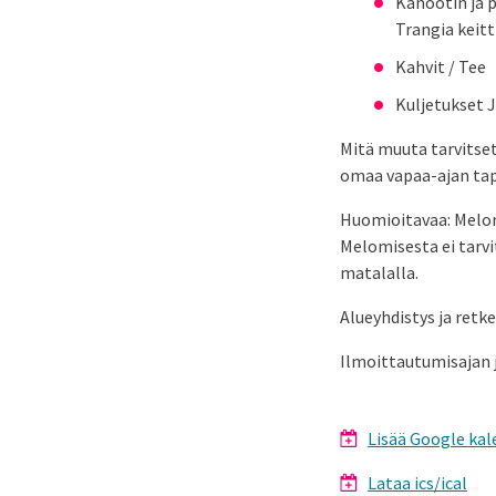
Kanootin ja p
Trangia keit
Kahvit / Tee
Kuljetukset 
Mitä muuta tarvitset
omaa vapaa-ajan ta
Huomioitavaa: Melomi
Melomisesta ei tarvi
matalalla.
Alueyhdistys ja retke
Ilmoittautumisajan 
Lisää Google kal
Lataa ics/ical