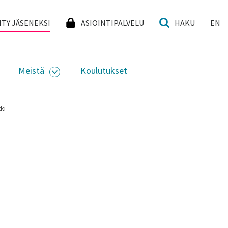
I
IITY JÄSENEKSI
ASIOINTIPALVELU
HAKU
EN
Meistä
Koulutukset
KKO
VAA ALASIVUJEN VALIKKO
AVAA ALASIVUJEN VALIKKO
ki