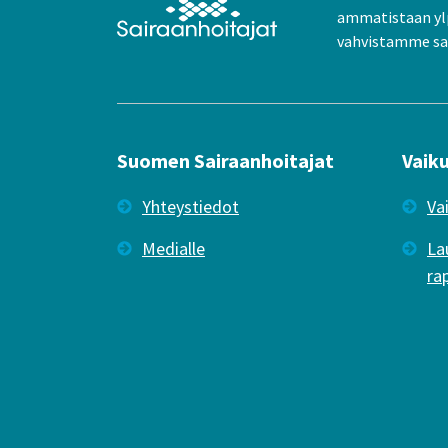
ammatistaan yl
vahvistamme sai
Suomen Sairaanhoitajat
Vaik
Yhteystiedot
Va
Medialle
La
ra