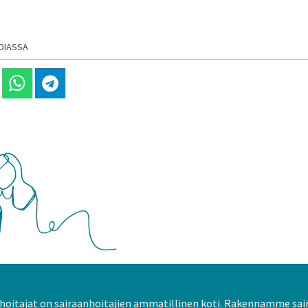
DIASSA
 Linkedinissä
Jaa Whatsappissa
Jaa Telegramissa
oitajat on sairaanhoitajien ammatillinen koti. Rakennamme sai