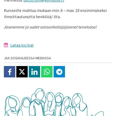
mennessä:
oili.strom@kymsote.fi
.
Kursseille mahtuu mukaan min. 6 – max. 10 ensimmäiseksi
ilmoittautunutta henkilöä/ ilta.
Jäsenemme ja uudet sairaanhoitajajäsenet tervetuloa!
Lataa ics/ical
JAA SOSIAALISESSA MEDIASSA
Jaa Facebookissa
Jaa X:ssä
Jaa Linkedinissä
Jaa Whatsappissa
Jaa Telegramissa