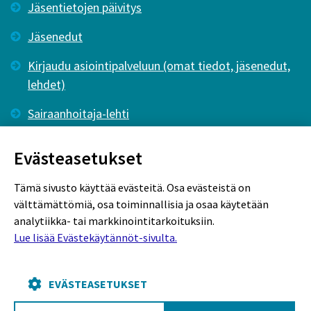
Jäsentietojen päivitys
Jäsenedut
Kirjaudu asiointipalveluun (omat tiedot, jäsenedut,
lehdet)
Sairaanhoitaja-lehti
Tutkiva Hoitotyö -lehti
Evästeasetukset
Tämä sivusto käyttää evästeitä. Osa evästeistä on
välttämättömiä, osa toiminnallisia ja osaa käytetään
analytiikka- tai markkinointitarkoituksiin.
Lue lisää Evästekäytännöt-sivulta.
Rekisteriseloste
Tietosuojaseloste
Evästekäytännöt
EVÄSTEASETUKSET