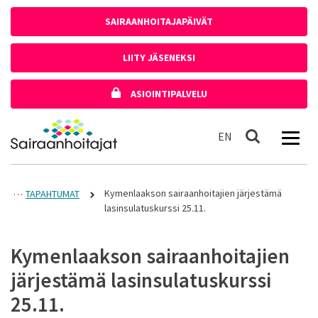
Siirry sisältöön
SAIRAANHOITAJAPÄIVÄT
LIITY JÄSENEKSI
ASIOINTIPALVELU
Etusivulle
In English
EN
Haku
Kymenlaakson sairaanhoitajien järjestämä
TAPAHTUMAT
lasinsulatuskurssi 25.11.
Kymenlaakson sairaanhoitajien
järjestämä lasinsulatuskurssi
25.11.