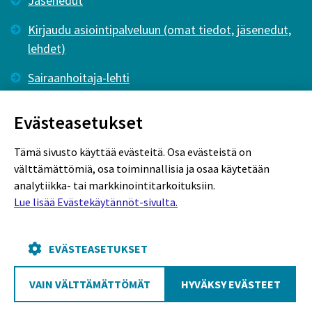
Jäsenedut
Kirjaudu asiointipalveluun (omat tiedot, jäsenedut,
lehdet)
Sairaanhoitaja-lehti
Tutkiva Hoitotyö -lehti
Evästeasetukset
Tämä sivusto käyttää evästeitä. Osa evästeistä on
välttämättömiä, osa toiminnallisia ja osaa käytetään
analytiikka- tai markkinointitarkoituksiin.
Lue lisää Evästekäytännöt-sivulta.
Rekisteriseloste
Tietosuojaseloste
Evästekäytännöt
EVÄSTEASETUKSET
VAIN VÄLTTÄMÄTTÖMÄT
HYVÄKSY EVÄSTEET
Poutapilvi web design