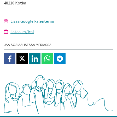
48210 Kotka
Lisää Google kalenteriin
Lataa ics/ical
JAA SOSIAALISESSA MEDIASSA
Jaa Facebookissa
Jaa X:ssä
Jaa Linkedinissä
Jaa Whatsappissa
Jaa Telegramissa