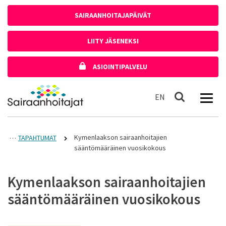
Siirry sisältöön
SAIRAANHOITAJAPÄIVÄT
LIITY JÄSENEKSI
ASIOINTIPALVELU
Etusivulle
In English
EN
Haku
Kymenlaakson sairaanhoitajien
TAPAHTUMAT
sääntömääräinen vuosikokous
Kymenlaakson sairaanhoitajien
sääntömääräinen vuosikokous