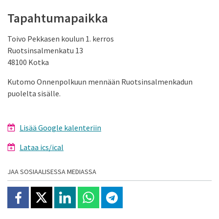
Tapahtumapaikka
Toivo Pekkasen koulun 1. kerros
Ruotsinsalmenkatu 13
48100 Kotka
Kutomo Onnenpolkuun mennään Ruotsinsalmenkadun
puolelta sisälle.
Lisää Google kalenteriin
Lataa ics/ical
JAA SOSIAALISESSA MEDIASSA
Jaa Facebookissa
Jaa X:ssä
Jaa Linkedinissä
Jaa Whatsappissa
Jaa Telegramissa