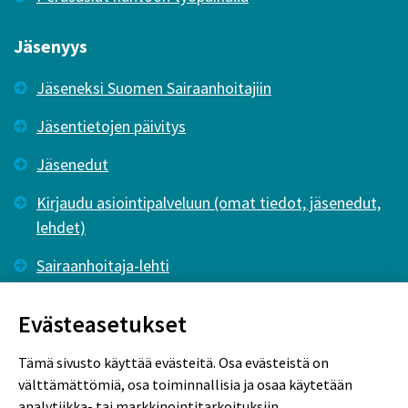
Jäsenyys
Jäseneksi Suomen Sairaanhoitajiin
Jäsentietojen päivitys
Jäsenedut
Kirjaudu asiointipalveluun (omat tiedot, jäsenedut,
lehdet)
Sairaanhoitaja-lehti
Tutkiva Hoitotyö -lehti
Evästeasetukset
Tämä sivusto käyttää evästeitä. Osa evästeistä on
välttämättömiä, osa toiminnallisia ja osaa käytetään
analytiikka- tai markkinointitarkoituksiin.