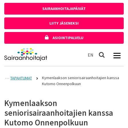
Siirry sisältöön
SAIRAANHOITAJAPÄIVÄT
LIITY JÄSENEKSI
ASIOINTIPALVELU
Etusivulle
In English
EN
Haku
Kymenlaakson seniorisairaanhoitajien kanssa
TAPAHTUMAT
Kutomo Onnenpolkuun
Kymenlaakson
seniorisairaanhoitajien kanssa
Kutomo Onnenpolkuun