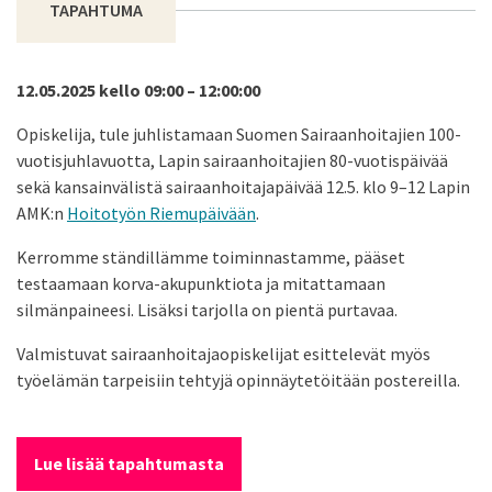
TAPAHTUMA
12.05.2025 kello 09:00 – 12:00:00
Opiskelija, tule juhlistamaan Suomen Sairaanhoitajien 100-
vuotisjuhlavuotta, Lapin sairaanhoitajien 80-vuotispäivää
sekä kansainvälistä sairaanhoitajapäivää 12.5. klo 9–12 Lapin
AMK:n
Hoitotyön Riemupäivään
.
Kerromme ständillämme toiminnastamme, pääset
testaamaan korva-akupunktiota ja mitattamaan
silmänpaineesi. Lisäksi tarjolla on pientä purtavaa.
Valmistuvat sairaanhoitajaopiskelijat esittelevät myös
työelämän tarpeisiin tehtyjä opinnäytetöitään postereilla.
Lue lisää tapahtumasta