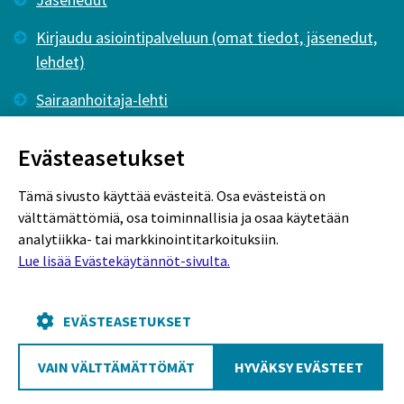
Kirjaudu asiointipalveluun (omat tiedot, jäsenedut,
lehdet)
Sairaanhoitaja-lehti
Tutkiva Hoitotyö -lehti
Evästeasetukset
Tämä sivusto käyttää evästeitä. Osa evästeistä on
välttämättömiä, osa toiminnallisia ja osaa käytetään
analytiikka- tai markkinointitarkoituksiin.
Lue lisää Evästekäytännöt-sivulta.
Rekisteriseloste
Tietosuojaseloste
Evästekäytännöt
EVÄSTEASETUKSET
VAIN VÄLTTÄMÄTTÖMÄT
HYVÄKSY EVÄSTEET
Poutapilvi web design