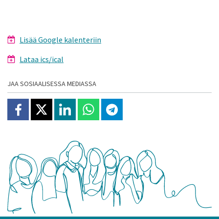
Lisää Google kalenteriin
Lataa ics/ical
JAA SOSIAALISESSA MEDIASSA
Jaa Facebookissa
Jaa X:ssä
Jaa Linkedinissä
Jaa Whatsappissa
Jaa Telegramissa