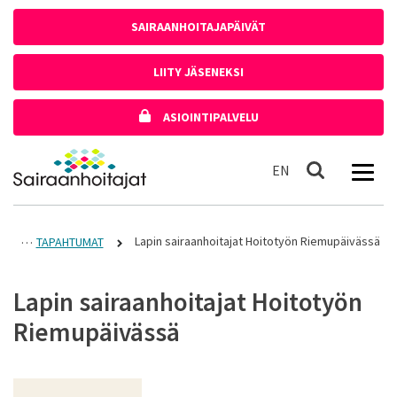
Siirry sisältöön
SAIRAANHOITAJAPÄIVÄT
LIITY JÄSENEKSI
ASIOINTIPALVELU
Etusivulle
In English
EN
Haku
Lapin sairaanhoitajat Hoitotyön Riemupäivässä
TAPAHTUMAT
Lapin sairaanhoitajat Hoitotyön
Riemupäivässä