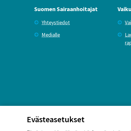
Suomen Sairaanhoitajat
Vaik
Yhteystiedot
Va
Medialle
La
ra
Evästeasetukset