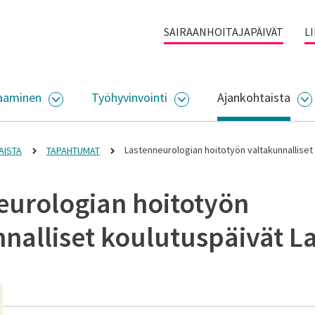
SAIRAANHOITAJAPÄIVÄT
L
aaminen
Työhyvinvointi
Ajankohtaista
ALIKKO
AVAA ALASIVUJEN VALIKKO
AVAA ALASIVUJEN VALI
A
Lastenneurologian hoitotyön valtakunnallise
AISTA
TAPAHTUMAT
eurologian hoitotyön
nnalliset koulutuspäivät L