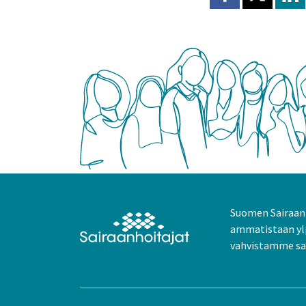
Jaa Facebookissa
Jaa X:ssä
Jaa
Suomen Sairaanh
ammatistaan yl
vahvistamme sai