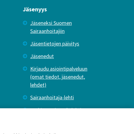
Jäsenyys
Jäseneksi Suomen
Sairaanhoitajiin
Jäsentietojen päivitys
Jäsenedut
Kirjaudu asiointipalveluun
(omat tiedot, jäsenedut,
lehdet)
Sairaanhoitaja-lehti
Tutkiva Hoitotyö -lehti