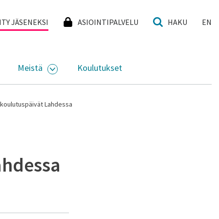
I
IITY JÄSENEKSI
ASIOINTIPALVELU
HAKU
EN
Meistä
Koulutukset
KKO
VAA ALASIVUJEN VALIKKO
AVAA ALASIVUJEN VALIKKO
t koulutuspäivät Lahdessa
ahdessa