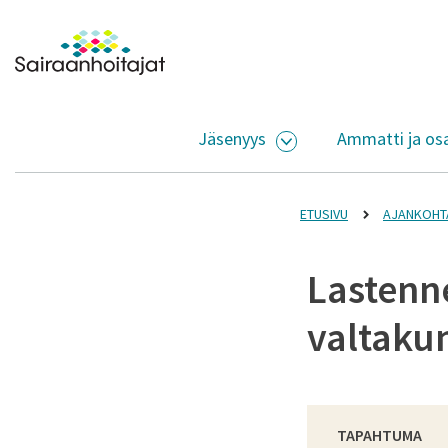
Siirry sisältöön
Etusivulle
Jäsenyys
Ammatti ja os
AVAA ALASIVUJEN V
ETUSIVU
AJANKOHT
Lastenn
valtaku
TAPAHTUMA