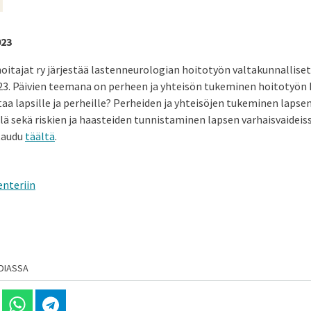
023
itajat ry järjestää lastenneurologian hoitotyön valtakunnallise
023. Päivien teemana on perheen ja yhteisön tukeminen hoitotyön 
a lapsille ja perheille? Perheiden ja yhteisöjen tukeminen lapsen
 sekä riskien ja haasteiden tunnistaminen lapsen varhaisvaideiss
taudu
täältä
.
enteriin
DIASSA