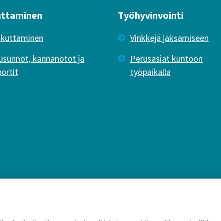
uttaminen
Työhyvinvointi
ikuttaminen
Vinkkejä jaksamiseen
usunnot, kannanotot ja
Perusasiat kuntoon
portit
työpaikalla