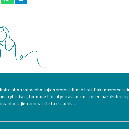
 Linkedinissä
Jaa Whatsappissa
Jaa Telegramissa
oitajat on sairaanhoitajien ammatillinen koti. Rakennamme sai
peää yhteisöä, tuomme hoitotyön asiantuntijoiden näkökulman 
raanhoitajien ammatillista osaamista.