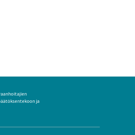
raanhoitajien
päätöksentekoon ja