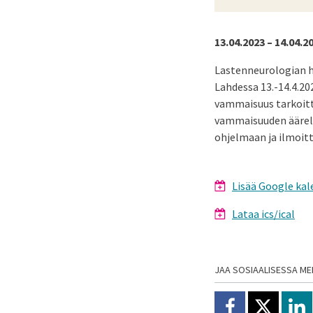
13.04.2023 – 14.04.2
Lastenneurologian ho
Lahdessa 13.-14.4.2
vammaisuus tarkoitta
vammaisuuden äärellä
ohjelmaan ja ilmoit
Lisää Google kal
Lataa ics/ical
JAA SOSIAALISESSA ME