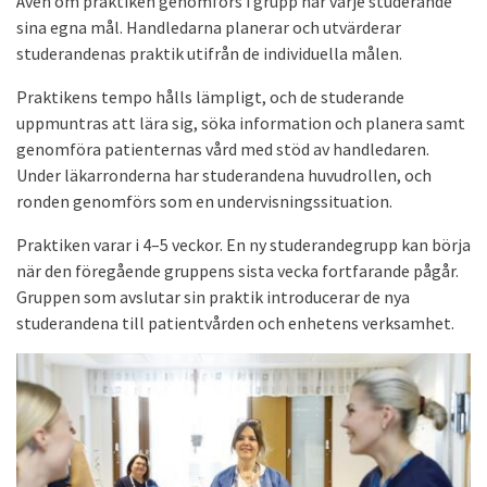
Även om praktiken genomförs i grupp har varje studerande
sina egna mål. Handledarna planerar och utvärderar
studerandenas praktik utifrån de individuella målen.
Praktikens tempo hålls lämpligt, och de studerande
uppmuntras att lära sig, söka information och planera samt
genomföra patienternas vård med stöd av handledaren.
Under läkarronderna har studerandena huvudrollen, och
ronden genomförs som en undervisningssituation.
Praktiken varar i 4–5 veckor. En ny studerandegrupp kan börja
när den föregående gruppens sista vecka fortfarande pågår.
Gruppen som avslutar sin praktik introducerar de nya
studerandena till patientvården och enhetens verksamhet.