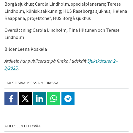
Borgå sjukhus; Carola Lindholm, specialplanerare; Terese
Lindholm, klinisk sakkunnig; HUS Raseborgs sjukhus; Helena
Raappana, projektchef, HUS Borgå sjukhus
Översättning Carola Lindholm, Tina Hiltunen och Terese
Lindholm
Bilder Leena Koskela
Artikeln har publicerats på finska i tidskrift
Sjukskötaren 2–
3/2025
.
JAA SOSIAALISESSA MEDIASSA
Jaa Facebookissa
Jaa X:ssä
Jaa Linkedinissä
Jaa Whatsappissa
Jaa Telegramissa
AIHEESEEN LIITTYVÄÄ