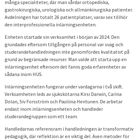
många specialiteter, där man vårdar ortopediska,
gastrokirurgiska, urologiska och allmänkirurgiska patienter.
Avdelningen har totalt 26 patientplatser, varav sex tillhör
den interprofessionella inlärningsenheten.
Enheten startade sin verksamhet i början av 2024. Den
grundades eftersom tillgången på personal var svag och
studerandehandledningen inte genomfördes kvalitativt på
grund av begränsade resurser. Man valde att starta upp en
inlärningsenhet eftersom det fanns goda erfarenheter av
sådana inom HUS.
Inlärningsenheten fungerar under vardagarna i två skift.
Verksamheten leds av sjukskötarna Kirsi Darwin, Carina
Dolan, Siv Forsström och Pauliina Hentunen. De arbetar
endast inom inlärningsenheten och handleder
studerandegruppen som ett team.
Handledarnas referensram i handledningen är transformativ
pedagogik, där reflektion är en viktig del. Även metoder för