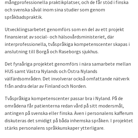
mångprofessionella praktikplatser, och de får stöd i finska
och svenska såväl inom sina studier som genom
språkbadspraktik.
Utvecklingsarbetet genomförs som en del av ett projekt
finansierat av social- och hälsovårdsministeriet, där
interprofessionella, tvåspråkiga kompetenscenter skapas i
anslutning till Borgå och Raseborgs sjukhus.
Det fyraåriga projektet genomförs i nära samarbete mellan
HUS samt Västra Nylands och Östra Nylands
välfärdsområden. Det involverar också omfattande nätverk
från andra delar av Finland och Norden.
Tvåspråkiga kompetenscenter passar bra i Nyland. På de
områdena får patienterna redan vård på sitt modersmål,
antingen på svenska eller finska. Även i personalens kafferum
diskuteras det smidigt på båda inhemska språken. I projektet
stärks personalens språkkunskaper ytterligare.