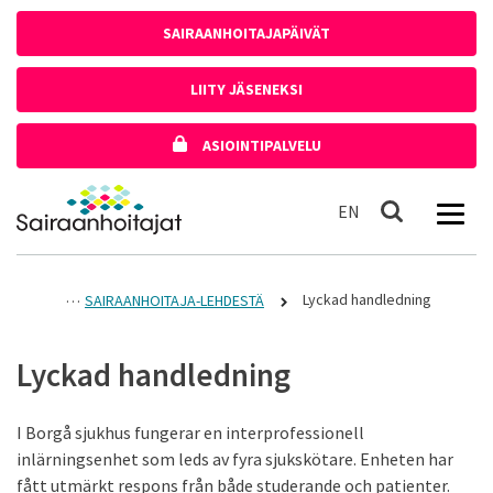
Siirry sisältöön
SAIRAANHOITAJAPÄIVÄT
LIITY JÄSENEKSI
ASIOINTIPALVELU
Etusivulle
In English
EN
Haku
Lyckad handledning
SAIRAANHOITAJA-LEHDESTÄ
Lyckad handledning
I Borgå sjukhus fungerar en interprofessionell
inlärningsenhet som leds av fyra sjukskötare. Enheten har
fått utmärkt respons från både studerande och patienter.